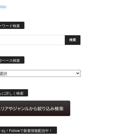
late
ーワード検索
日
付
付ベース検索
ベ
ー
ス
検
索
らに詳しく検索
いね！Followで新着情報配信中！