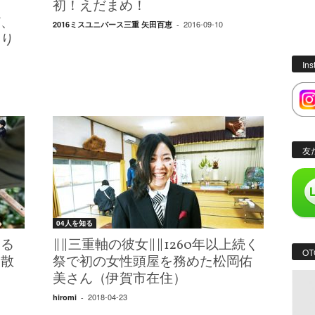
フ
初！えだまめ！
ど、
2016-09-10
2016ミスユニバース三重 矢田百恵
-
あり
In
友
04人を知る
ぐる
∥∥三重軸の彼女∥∥1260年以上続く
OT
ト散
祭で初の女性頭屋を務めた松岡佑
美さん（伊賀市在住）
2018-04-23
hiromi
-