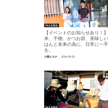
04人を知る
【イベントのお知らせあり！
米、干物、かつお節、美味し
はんと未来の為に、日常に一
を。
2024-09-23
小黒ヒロナ
-
04人を知る