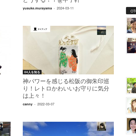
どうする！？@甲子軒
2024-03-11
yusuke.murayama
-
OT
04人を知る
神パワーを感じる松阪の御朱印巡
り！レトロかわいいお守りに気分
は上々！
2022-03-07
canny
-