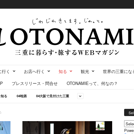
に行く
お店へ行く
知る
観光
世界の三重にな
P
プレスリリース・問合せ
OTONAMIEって、何なの？
を知る
04地酒
04大阪で見付けた三重
る
Se
Powe