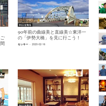
04人を知る
】
90年前の曲線美と直線美☆東洋一
いご
の「伊勢大橋」を見に行こう！
手間
2020-02-16
セッキー
-
04人を知る