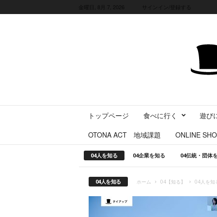
金曜日, 8月 7, 2026
サインイン/登録する
三
トップページ
食べに行く
遊び
重
県
OTONA ACT 地域課題
ONLINE SHO
に
暮
04人を知る
04企業を知る
04伝統・団体
ら
す
・
04人を知る
ホーム
04【知る】
04人を知
旅
す
る