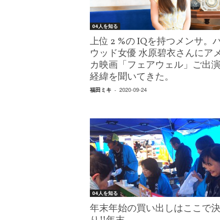
04人を知る
上位 2 %の IQを持つメンサ。
ウッド女優 水原碧衣さんにア
カ映画「フェアウェル」ご出
経緯を聞いてきた。
2020-09-24
福田ミキ
-
04人を知る
年末年始の買い出しはここで