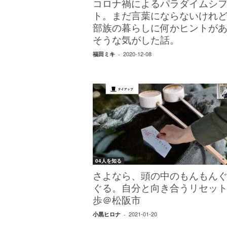
エ
コロナ禍によるパラダイムシ
）
ト。まだ言葉にならないけれ
部族の暮らしに何かヒントが
そうな気がした話。
2020-12-08
福田ミキ
-
04人を知る
さよなら、頭の中のもんもん
ぐる。自分と向き合うリセッ
歩＠松阪市
2021-01-20
小黒ヒロナ
-