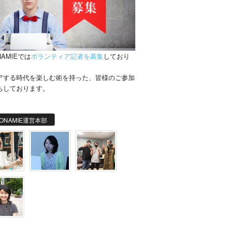
NAMIEでは
ボランティア記者を募集
しており
。
アする時代を楽しむ術を持った、皆様のご参加
ちしております。
ONAMIE運営本部