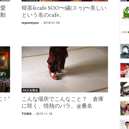
の愛
韓茶&cafe SOO〜繍(スゥ)〜美しい
活動
という名のcafe。
2018-01-09
myonmyon
-
04人を知る
！”
こんな場所でこんなこと？ 倉庫
に咲く、情熱のバラ。@桑名
2015-11-18
TOSHI
-