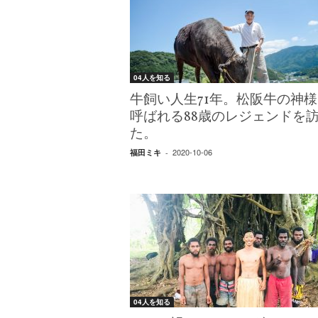
W
E
B
マ
ガ
04人を知る
ジ
ン
牛飼い人生71年。松阪牛の神様
-
呼ばれる88歳のレジェンドを
O
た。
T
2020-10-06
福田ミキ
-
O
N
A
M
I
E
（
オ
ト
ナ
04人を知る
ミ