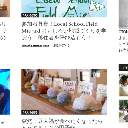
04人を知る
ハリ
参加者募集！Local School Field
メリ
Mie 3rd おもしろい地域づくりを学
OTO
演の
ぼう！移住者を呼び込もう！
ます
シェ
2024-07-16
yusuke.murayama
-
お待
OT
04人を知る
決ま
突然！豆大福が食べたくなったら