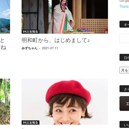
Trans
キ
04人を知る
と
明和町から、はじめまして♪
訪ね
2021-07-11
みずちゃん
-
日
さ
04人を知る
い