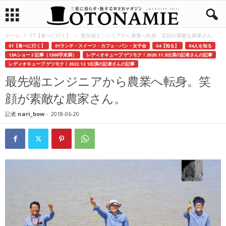
ホーム
01【食べに行く】
最先端エンジニアから農業へ転身。笑顔が素敵な農家さん。
01【食べに行く】
01ランチ・スイーツ・カフェ・パン・女子会
04【知る】
04人を知る
13Aショート記事（1500字未満）
レディオキューブ ゲツモク！2020.11.5出演の記者さんの記事
レディオキューブ ゲツモク！2022.12.1出演の記者さんの記事
最先端エンジニアから農業へ転身。笑
顔が素敵な農家さん。
記者
nari_bow
-
2018-06-20