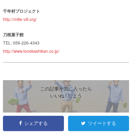
千年村プロジェクト
http://mille-vill.org/
刀根菓子館
TEL:
059-226-4343
http://www.tonekashikan.co.jp/
この記事が気に入ったら
いいね ! しよう
シェアする
ツイートする