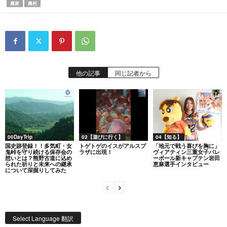
農家
農村
他の記事
同じ記者から
00DayTrip
02【遊びに行く】
04【知る】
国史跡登録！！多気町・女
トゲトゲのイスがアルスプ
「地元で戦う喜びを胸に」
鬼峠を守り続ける保存会の
ラザに出現！
ヴィアティン三重女子バレ
想いとは？熊野古道に込め
ーボール新キャプテン岩田
られた祈りと未来への継承
恵麻選手インタビュー
について深掘りしてみた
Select Language 翻訳