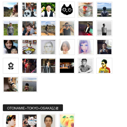
OTONAMIE×TOKYO×OSAKA記者