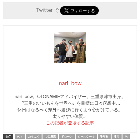
Twitter で
nari_bow
nari_bow。OTONAMIEアドバイザー。三重県津市出身。
〝三重のいいもんを世界へ〟を目標に日々瞑想中…
休日はなるべく県外へ遊びに行くよう心がけている。
太りやすい体質。
この記者が登場する記事
タグ
IOT
たらふく
つじ農園
ドローン
ロールケーキ
千年村
津市
米