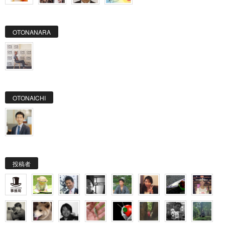
OTONANARA
OTONAICHI
投稿者