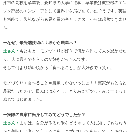
津市の高校を卒業後、愛知県の大学に進学。卒業後は航空機のエン
ジン部品のエンジニアとして世界中を飛び回ていたそうです。英語
も堪能で、失礼ながらも見た目のキャラクターからは想像できませ
ん。
ーなぜ、最先端技術の世界から農業へ？
辻さん：
もともと、モノづくりが好きで何かを作って人を驚かせた
り、人に喜んでもらうのが好きだったんです。
そして何より幼い頃から「食べること」が大好きで（笑）。
モノづくり＋食べること＝農家しかないっしょ！！実家がもともと
農家だったので、田んぼはあるし。とりあえずやってみよー！って
感じではじめました。
ー実際の農家に転身してみてどうでしたか？
辻さん：
まずは、自分が作るお米をどうやって人に知ってもらおう
か？美味しい米って伝えるにも、まずは知ってもらってナンボやか