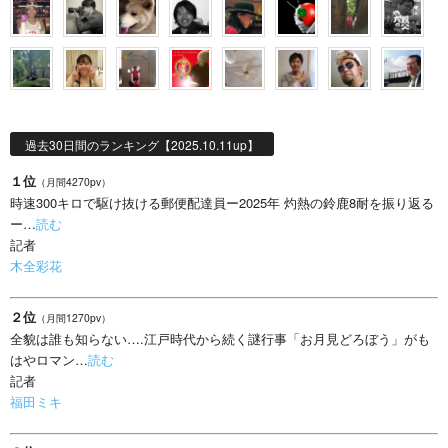
過去30日間のランキング【2025.10.11up】
１位
（月間4270pv）
時速300キロで駆け抜ける郵便配達員ー2025年 灼熱の鈴鹿8耐を振り返る
ー…
読む
記者
木全彩花
２位
（月間1270pv）
全貌は誰も知らない….江戸時代から続く謎行事「お月見どろぼう」がも
はやロマン…
読む
記者
福田ミキ