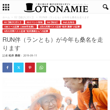
ホーム
02【遊びに行く】
RUN伴（ランとも）が今年も桑名を走ります
02【遊びに行く】
02イベント告知
04【知る】
04人を知る
13Bトール記事（3000字未満）
2月の月間ベスト記者 ”松井 勇樹” の記事
9月の月間ベスト記者 ”松井勇樹さん” の記事
RUN伴（ランとも）が今年も桑名を走
ります
記者
松井 勇樹
-
2019-09-11