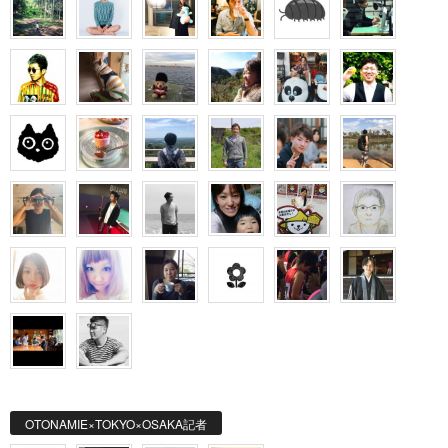
OTONAMIE×TOKYO×OSAKA記者