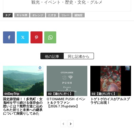
観光・イベント・歴史・文化・グルメ
タグ
ＲＵＮ伴
オレンジ
たすき
リレー
認知症
他の記事
同じ記者から
00DayTrip
02【遊びに行く】
02【遊びに行く】
国史跡登録！！多気町・女
OTONAMIE PUSH イベン
トゲトゲのイスがアルスプ
鬼峠を守り続ける保存会の
ト＆クラファン
ラザに出現！
想いとは？熊野古道に込め
【2026.7.31update】
られた祈りと未来への継承
について深掘りしてみた