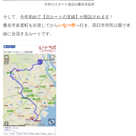
今年のスタート地点の桑名市役所
そして、
今年初めて【北ルートの支線】が新設されます
！
桑名市多度町を出発してから
いなべ市
へ行き、四日市市民公園で本
線に合流するルートです。