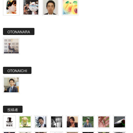
OTONANARA
OTONAICHI
投稿者