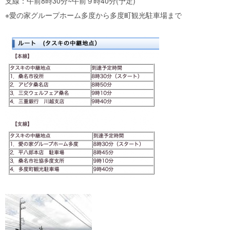
支線：午前8時30分~午前９時40分(予定)
※愛の家グループホーム多度から多度町観光駐車場まで