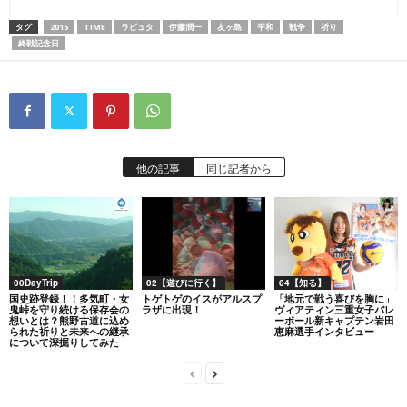
タグ
2016
TIME
ラピュタ
伊藤潤一
友ヶ島
平和
戦争
祈り
終戦記念日
他の記事
同じ記者から
00DayTrip
02【遊びに行く】
04【知る】
国史跡登録！！多気町・女
トゲトゲのイスがアルスプ
「地元で戦う喜びを胸に」
鬼峠を守り続ける保存会の
ラザに出現！
ヴィアティン三重女子バレ
想いとは？熊野古道に込め
ーボール新キャプテン岩田
られた祈りと未来への継承
恵麻選手インタビュー
について深掘りしてみた