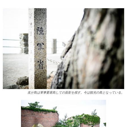
友が島は軍事要塞島しての面影を残す。今は観光の島となっている。