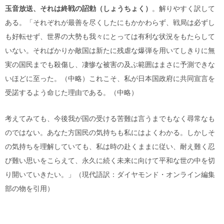
玉音放送、それは終戦の詔勅（しょうちょく）
。解りやすく訳して
ある。「それぞれが最善を尽くしたにもかかわらず、戦局は必ずし
も好転せず、世界の大勢も我々にとっては有利な状況をもたらして
いない。そればかりか敵国は新たに残虐な爆弾を用いてしきりに無
実の国民までも殺傷し、凄惨な被害の及ぶ範囲はまさに予測できな
いほどに至った。（中略）これこそ、私が日本国政府に共同宣言を
受諾するよう命じた理由である。（中略）
考えてみても、今後我が国の受ける苦難は言うまでもなく尋常なも
のではない。あなた方国民の気持ちも私にはよくわかる。しかしそ
の気持ちを理解していても、私は時の赴くままに従い、耐え難く忍
び難い思いをこらえて、永久に続く未来に向けて平和な世の中を切
り開いていきたい。」（現代語訳：ダイヤモンド・オンライン編集
部の物を引用）