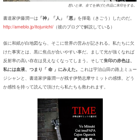
想いと体、全てを捧げた作品に朱印をする。
書道家伊藤潤一は
「神」「人」「悪」
を揮毫（きごう）したのだ。
http://ameblo.jp/itojunichi/
（彼のブログで解説している）
仮に和紙が白地図なら、そこに世界の営みが記される。私たちに欠
けた事実とは、黒に焦点が合いやすい事だ。まして光が強くなれば
反射率の高い存在は見えなくなってしまう。そして
朱印の赤色は、
私には血液、つまり「 命 」にみえた。
これは宇治山田の路上ミュー
ジシャンと、書道家伊藤潤一が残す伊勢志摩サミットの感懐。どう
か感性を持って読んで頂けたら私たちも救われます。