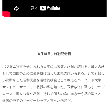
8月15日、終戦記念日
ポツダム宣言を受け入れる日本には苦難と忍耐が訪れる。最大の愛
として自国のために命を投げ出した国民の想いもある。とても難し
い決断をした昭和天皇を道徳的模範として教えるハーバード大学、
サンドラ・サッチャー教授の事を知った。玉音放送に至るまでのプ
ロセス、際立つ愛や忍耐、そして個人の命に向き合う感心深さと、
惨苦の中でのリーダーシップと言った内容だ。