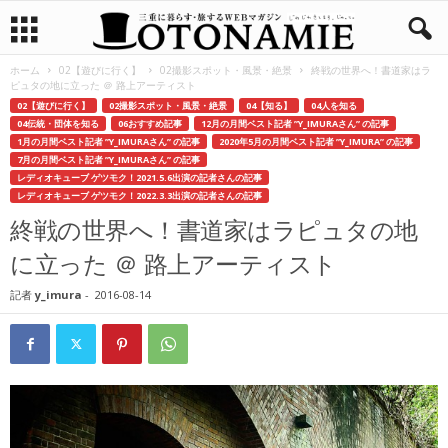
ホーム
02【遊びに行く】
02撮影スポット・風景・絶景
終戦の世界へ！書道家はラ
ピュタの地に立った ＠ 路上アーティスト
02【遊びに行く】
02撮影スポット・風景・絶景
04【知る】
04人を知る
04伝統・団体を知る
06おすすめ記事
12月の月間ベスト記者 ”Y_IMURAさん” の記事
1月の月間ベスト記者 ”Y_IMURAさん” の記事
2020年5月の月間ベスト記者 ”Y_IMURA” の記事
7月の月間ベスト記者 ”Y_IMURAさん” の記事
レディオキューブ ゲツモク！2021.5.6出演の記者さんの記事
レディオキューブ ゲツモク！2022.3.3出演の記者さんの記事
終戦の世界へ！書道家はラピュタの地
に立った ＠ 路上アーティスト
記者
y_imura
-
2016-08-14