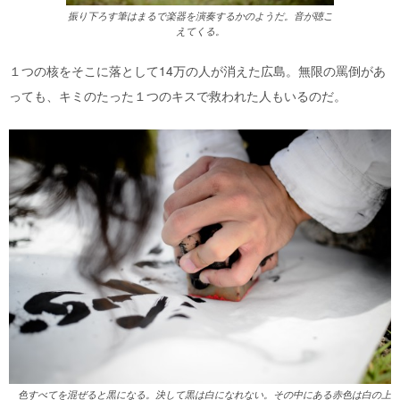
振り下ろす筆はまるで楽器を演奏するかのようだ。音が聴こ
えてくる。
１つの核をそこに落として14万の人が消えた広島。無限の罵倒があ
っても、キミのたった１つのキスで救われた人もいるのだ。
色すべてを混ぜると黒になる。決して黒は白になれない。その中にある赤色は白の上