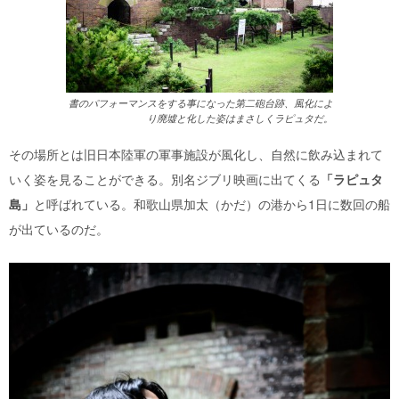
書のパフォーマンスをする事になった第二砲台跡、風化によ
り廃墟と化した姿はまさしくラピュタだ。
その場所とは旧日本陸軍の軍事施設が風化し、自然に飲み込まれて
いく姿を見ることができる。別名ジブリ映画に出てくる
「ラピュタ
島」
と呼ばれている。和歌山県加太（かだ）の港から1日に数回の船
が出ているのだ。