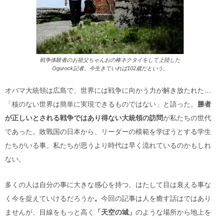
戦争体験者のお祖父ちゃんおの棒ネクタイをして上陸した
Ogurock記者。今生きていれば102歳だという。
オバマ大統領は広島で、世界には戦争に向かう力が解き放たれた…
「核のない世界は簡単に実現できるものではない」と語った。
勝者
が正しいとされる戦争ではあり得ない大統領の訪問
が私たちの世代
であった。敗戰国の日本から、リーダーの模範を学ぼうとする学生
たちがいる事。私たちが思うより時代は早く流れているのかもしれ
ない。
多くの人は自分の事に大きな感心を持つ。はたして目は衰える事な
く今を捉えていけるだろうか
。
今回の記事は人を癒す話はではあり
ませんが、目線をもっと高く
「天空の城」
のような場所から地上を