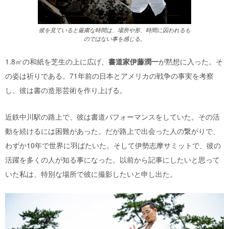
彼を見ていると厳粛な時間は、場所や形、時間に囚われるも
のではない事を感じる。
1.8㎡の和紙を芝生の上に広げ、
書道家伊藤潤一
が黙想に入った。そ
の姿は祈りである。71年前の日本とアメリカの戦争の事実を考察
し、彼は書の造形芸術を作り上げる。
近鉄中川駅の路上で、彼は書道パフォーマンスをしていた。その活
動を続けるには困難があった。だが路上で出会った人の繋がりで、
わずか10年で世界に羽ばたいた。そして伊勢志摩サミットで、彼の
活躍を多くの人が知る事になった。以前から記事にしたいと思って
いた私は、特別な場所で彼に撮影したいと申し出た。