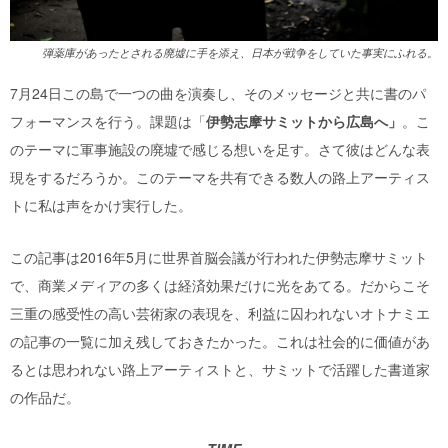
弾薬庫があったとされる廃墟に手を添え、日本が戦争をしていた事実にふれる。
7月24日この島で一つの曲を演奏し、そのメッセージと共に書のパ
フォーマンスを行う。課題は「
伊勢志摩サミットから広島へ」
。こ
のテーマに軍事施設の廃墟で感じる想いを足す。さて彼はどんな表
現をするだろうか。このテーマを共有できる数人の路上アーティス
トに私は声をかけ実行した。
この記事は2016年5月に世界首脳会議が行われた伊勢志摩サミット
で、商業メディアの多くは経済効果だけに光をあてる。だからこそ
三重の感受性の高い芸術家の表現を、利益に囚われないオトナミエ
の記事の一覧に加え残しておきたかった。これは社会的に価値があ
るとは思われない路上アーティストと、サミットで活躍した書道家
の作品だ。