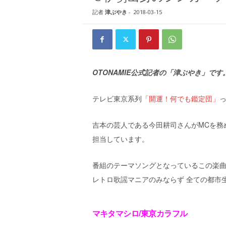
W
記者
津ぶやき
-
2018-03-15
E
B
マ
ガ
ジ
ン
OTONAMIE公式記者の「津ぶやき」です
-
O
テレビ東京系列
「開運！何でも鑑定団」
T
O
N
吉本の芸人である今田耕司さんがMCを務
A
担当しています。
M
I
E
番組のテーマソングとなっているこの楽
（
レトロ歌謡マニアのみならず 全ての都市
オ
ト
ナ
マキタマシロ/東京カラフル
ミ