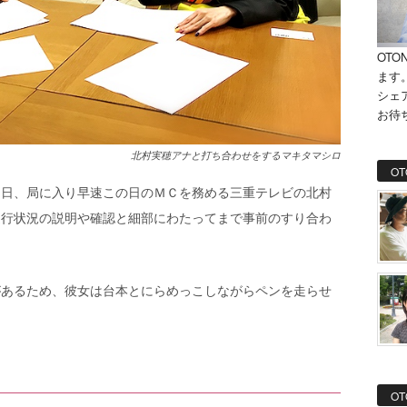
OTO
ます
シェ
お待
北村実穂アナと打ち合わせをするマキタマシロ
OT
当日、局に入り早速この日のＭＣを務める三重テレビの北村
進行状況の説明や確認と細部にわたってまで事前のすり合わ
があるため、彼女は台本とにらめっこしながらペンを走らせ
！
OT