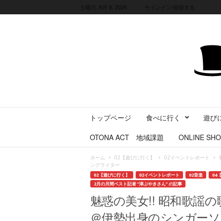
土曜日, 8月 8, 2026
サインイン/登録する
三
トップページ
食べに行く
遊び
重
県
OTONA ACT 地域課題
ONLINE SHO
に
暮
ホーム
02【遊びに行く】
02イベントレポート
ら
ングライター
す
02【遊びに行く】
02イベントレポート
02音楽
04
・
2月の月間ベスト記者 ”津ぶやきさん” の記事
旅
魅惑の美女!! 昭和歌謡
す
＠伊勢出身のシンガーソ
る