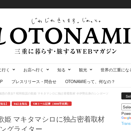
に行く
お店へ行く
知る
観光
世界の三重にな
P
プレスリリース・問合せ
OTONAMIEって、何なの？
魅惑の美女!! 昭和歌謡の歌姫 マキタマシロに独占密着取材 ＠伊勢出身のシンガーソ
Se
【知る】
04人を知る
13Bトール記事（3000字未満）
Powe
の歌姫 マキタマシロに独占密着取材
Trans
ングライター