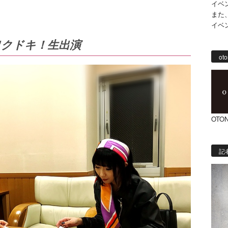
イベ
また
イベ
ワクドキ！生出演
oto
OTON
記