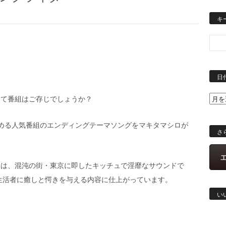
キ
。
日
って番組はご存じでしょうか？
める人気番組のエンディングテーマソングをマキタマシロが
さ
曲は、混沌の街・東京に即したキッチュで淫靡なサウンドで
生活者に癒しと愕きを与える内容に仕上がっています。
い