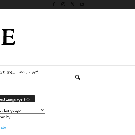
るために！やってみた
lect Language 翻訳
red by
late