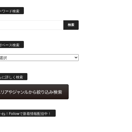
ーワード検索
日
付
付ベース検索
ベ
ー
ス
検
索
らに詳しく検索
いね！Followで新着情報配信中！