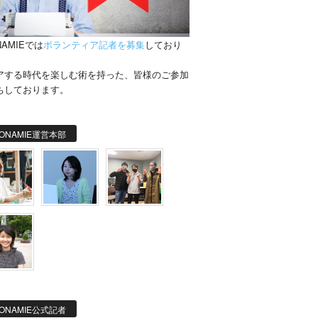
NAMIEでは
ボランティア記者を募集
しており
。
アする時代を楽しむ術を持った、皆様のご参加
ちしております。
ONAMIE運営本部
ONAMIE公式記者