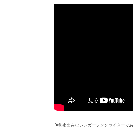
エ
）
伊勢市出身のシンガーソングライターで