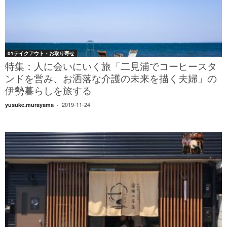
01テイクアウト・お取り寄せ
特集：人に会いにいく旅「二見浦でコーヒースタ
ンドを営み、お洒落な介護の未来を描く夫婦」の
伊勢暮らしを旅する
2019-11-24
yusuke.murayama
-