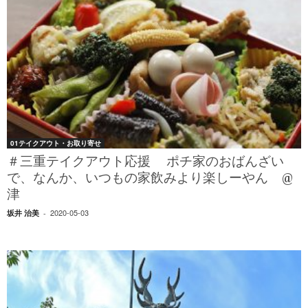
01テイクアウト・お取り寄せ
＃三重テイクアウト応援 ポチ家のおばんざい
で、なんか、いつもの家飲みより楽しーやん @
津
2020-05-03
坂井 治美
-