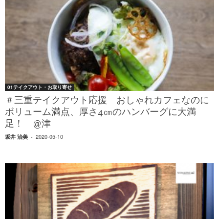
01テイクアウト・お取り寄せ
＃三重テイクアウト応援 おしゃれカフェなのに
ボリューム満点、厚さ4㎝のハンバーグに大満
足！ @津
2020-05-10
坂井 治美
-