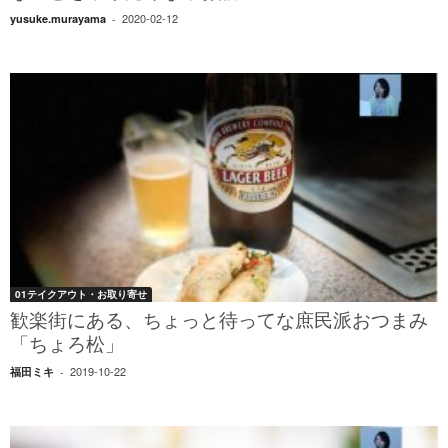
2020-02-12
yusuke.murayama
-
01テイクアウト・お取り寄せ
歓楽街にある、ちょっと待ってな庶民派おつまみ
「ちょろ松」
2019-10-22
福田ミキ
-