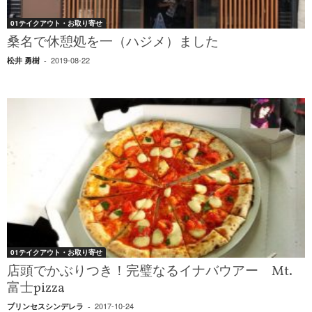
01テイクアウト・お取り寄せ
桑名で休憩処を一（ハジメ）ました
2019-08-22
松井 勇樹
-
01テイクアウト・お取り寄せ
店頭でかぶりつき！完璧なるイナバウアー Mt.
富士pizza
2017-10-24
プリンセスシンデレラ
-