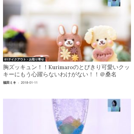
01テイクアウト・お取り寄せ
胸ズッキュン！！Kurimaroのとびきり可愛いクッ
キーにもう心躍らないわけがない！！＠桑名
2018-01-11
福田ミキ
-