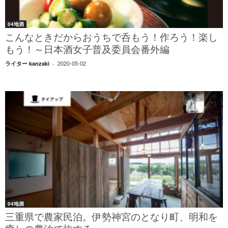
04地酒
こんなときだからおうちで呑もう！作ろう！楽し
もう！～日本酒女子普及委員会番外編
2020-05-02
ライター kanzaki
-
04地酒
三重県で農家民泊。伊勢神宮のとなり町、明和を