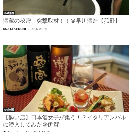
04地酒
酒蔵の秘密、突撃取材！！＠早川酒造【菰野】
2016-06-30
S50.TAKEUCHI
-
04地酒
【酔い店】日本酒女子が集う！？イタリアンバル
に潜入してみた＠伊賀