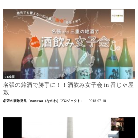
04地酒
名張の銘酒で勝手に！！酒飲み女子会 in 番じゃ屋
敷
2018-07-19
名張の素敵発見「nanowa（なのわ）プロジェクト」
-