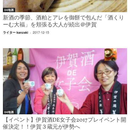
04地酒
新酒の季節、酒粕とアレを御餅で包んだ「酒くり
ーむ大福」を頬張る大人が続出＠伊賀
2017-12-15
ライター kanzaki
-
04地酒
【イベント】伊賀酒DE女子会2017プレイベント開
催決定！！伊賀３蔵元が伊勢へ