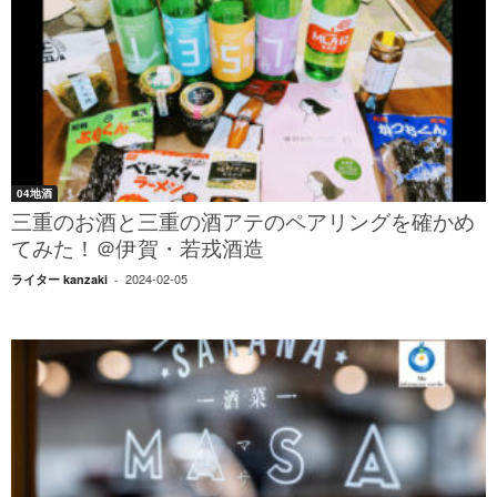
04地酒
三重のお酒と三重の酒アテのペアリングを確かめ
てみた！＠伊賀・若戎酒造
2024-02-05
ライター kanzaki
-