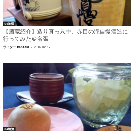
04地酒
【酒蔵紹介】造り真っ只中、赤目の瀧自慢酒造に
行ってみた＠名張
2016-02-17
ライター kanzaki
-
04地酒