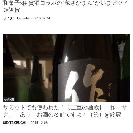
和菓子×伊賀酒コラボの“蔵さかまん”がいまアツイ
＠伊賀
2016-02-14
ライター kanzaki
-
04地酒
サミットでも使われた！【三重の酒蔵】「作＝ザ
ク」。あッ！お酒の名前ですよ！（笑）@鈴鹿
2015-12-06
S50.TAKEUCHI
-