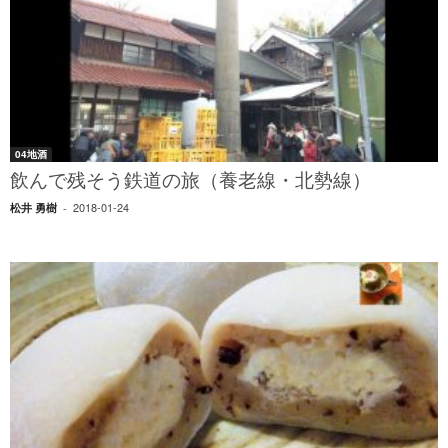
04地酒
飲んで残そう鉄道の旅（養老線・北勢線）
2018-01-24
松井 勇樹
-