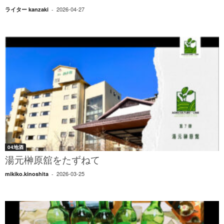
2026-04-27
ライター kanzaki
-
04地酒
湯元榊原舘をたずねて
2026-03-25
mikiko.kinoshita
-