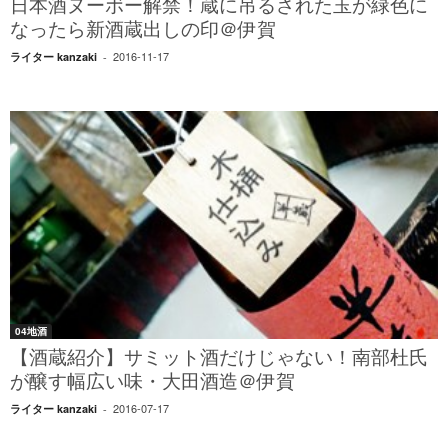
日本酒ヌーボー解禁！蔵に吊るされた玉が緑色に
なったら新酒蔵出しの印＠伊賀
2016-11-17
ライター kanzaki
-
04地酒
【酒蔵紹介】サミット酒だけじゃない！南部杜氏
が醸す幅広い味・大田酒造＠伊賀
2016-07-17
ライター kanzaki
-