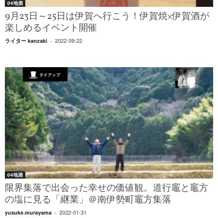
04地酒
9月23日～25日は伊賀へ行こう！伊賀焼×伊賀酒が
楽しめるイベント開催
2022-09-22
ライター kanzaki
-
04地酒
限界集落で出会った幸せの価値観。道行竈と竈方
の塩に見る「継業」＠南伊勢町竈方集落
2022-01-31
yusuke.murayama
-