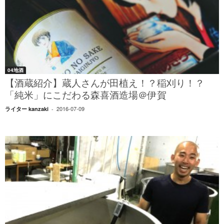
04地酒
【酒蔵紹介】蔵人さんが田植え！？稲刈り！？
「純米」にこだわる森喜酒造場＠伊賀
2016-07-09
ライター kanzaki
-