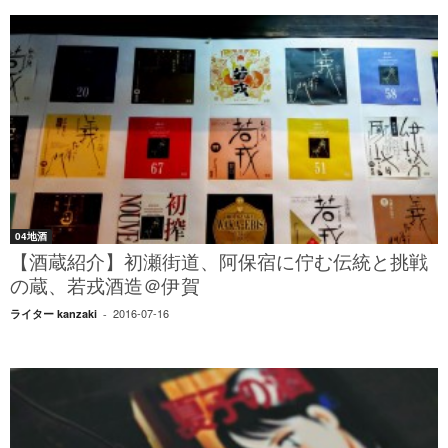
04地酒
【酒蔵紹介】初瀬街道、阿保宿に佇む伝統と挑戦
の蔵、若戎酒造＠伊賀
2016-07-16
ライター kanzaki
-