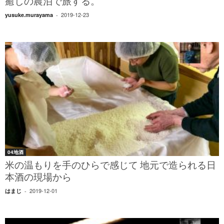
癒しの農泊で旅する。
2019-12-23
yusuke.murayama
-
04地酒
米の温もりを手のひらで感じて 地元で造られる日
本酒の現場から
2019-12-01
はまじ
-