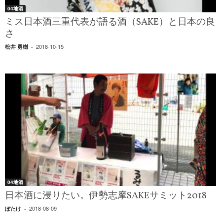
04地酒
ミス日本酒三重代表が語る酒（SAKE）と日本の良
さ
2018-10-15
松井 勇樹
-
04地酒
日本酒に浸りたい。伊勢志摩SAKEサミット2018
2018-08-09
ぽたけ
-