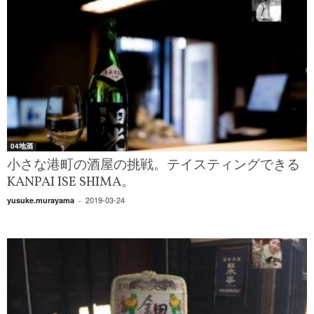
04地酒
小さな港町の酒屋の挑戦。テイスティングできる
KANPAI ISE SHIMA。
2019-03-24
yusuke.murayama
-