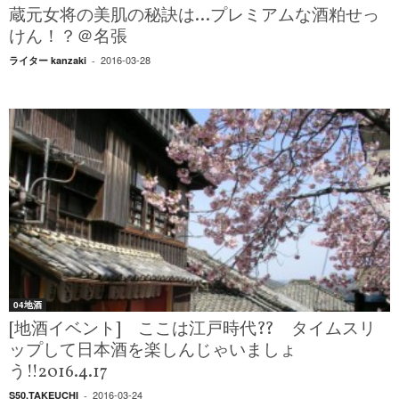
蔵元女将の美肌の秘訣は…プレミアムな酒粕せっ
けん！？＠名張
2016-03-28
ライター kanzaki
-
04地酒
[地酒イベント] ここは江戸時代?? タイムスリ
ップして日本酒を楽しんじゃいましょ
う!!2016.4.17
2016-03-24
S50.TAKEUCHI
-