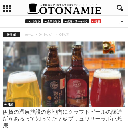
04人を知る
04企業を知る
04伝統・団体を知る
04地酒
04地酒
ホーム
04【知る】
04地酒
04地酒
伊賀の温泉施設の敷地内にクラフトビールの醸造
所があるって知ってた？＠ブリュワリーラボ芭蕉
庵