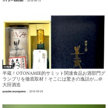
2016-06-13
ライター kanzaki
-
04地酒
半蔵！OTONAMIE的サミット関連食品お酒部門グ
ランプリを徹底取材！そこには驚きの逸話が…＠
大田酒造
2016-05-04
yusuke.murayama
-