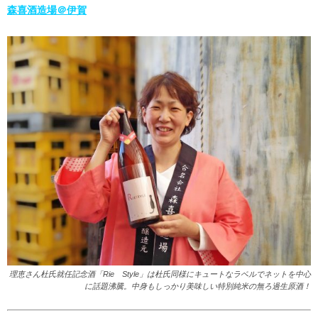
森喜酒造場＠伊賀
理恵さん杜氏就任記念酒「Rie Style」は杜氏同様にキュートなラベルでネットを中心
に話題沸騰。中身もしっかり美味しい特別純米の無ろ過生原酒！