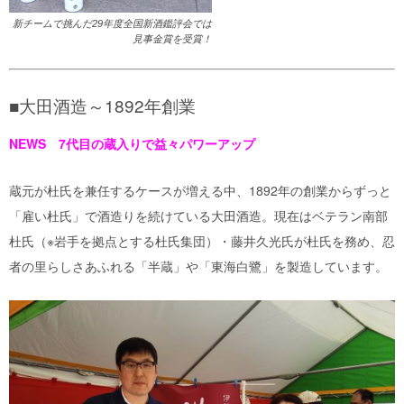
新チームで挑んだ29年度全国新酒鑑評会では
見事金賞を受賞！
■大田酒造～1892年創業
NEWS 7代目の蔵入りで益々パワーアップ
蔵元が杜氏を兼任するケースが増える中、1892年の創業からずっと
「雇い杜氏」で酒造りを続けている大田酒造。現在はベテラン南部
杜氏（※岩手を拠点とする杜氏集団）・藤井久光氏が杜氏を務め、忍
者の里らしさあふれる「半蔵」や「東海白鷺」を製造しています。