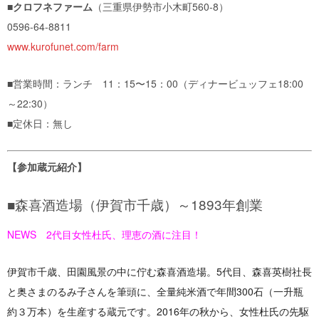
■クロフネファーム
（三重県伊勢市小木町560-8）
0596-64-8811
www.kurofunet.com/farm
■営業時間：ランチ 11：15〜15：00（ディナービュッフェ18:00
～22:30）
■定休日：無し
【参加蔵元紹介】
■森喜酒造場（伊賀市千歳）～1893年創業
NEWS 2代目女性杜氏、理恵の酒に注目！
伊賀市千歳、田園風景の中に佇む森喜酒造場。5代目、森喜英樹社長
と奥さまのるみ子さんを筆頭に、全量純米酒で年間300石（一升瓶
約３万本）を生産する蔵元です。2016年の秋から、女性杜氏の先駆