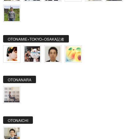
OTONAMIE×TOKYO×OSAKA記者
OTONANARA
OTONAICHI