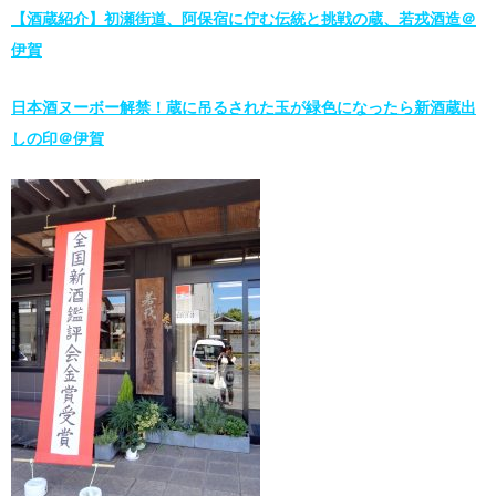
【酒蔵紹介】初瀬街道、阿保宿に佇む伝統と挑戦の蔵、若戎酒造＠
伊賀
日本酒ヌーボー解禁！蔵に吊るされた玉が緑色になったら新酒蔵出
しの印＠伊賀