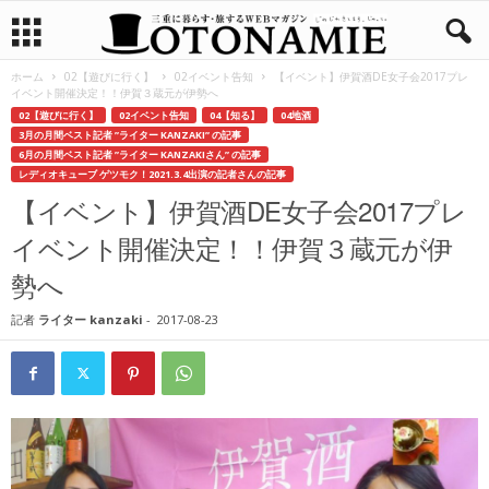
ホーム
02【遊びに行く】
02イベント告知
【イベント】伊賀酒DE女子会2017プレ
イベント開催決定！！伊賀３蔵元が伊勢へ
02【遊びに行く】
02イベント告知
04【知る】
04地酒
3月の月間ベスト記者 ”ライター KANZAKI” の記事
6月の月間ベスト記者 ”ライター KANZAKIさん” の記事
レディオキューブ ゲツモク！2021.3.4出演の記者さんの記事
【イベント】伊賀酒DE女子会2017プレ
イベント開催決定！！伊賀３蔵元が伊
勢へ
記者
ライター kanzaki
-
2017-08-23