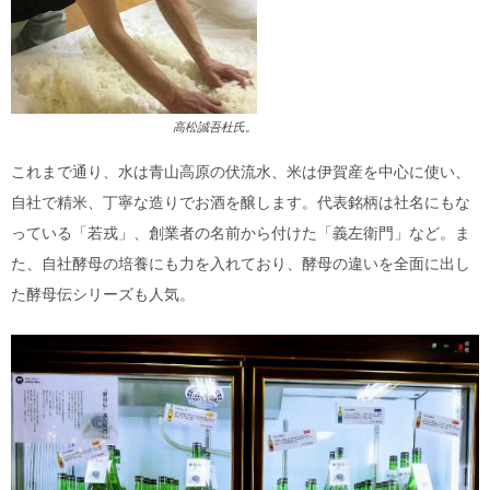
高松誠吾杜氏。
これまで通り、水は青山高原の伏流水、米は伊賀産を中心に使い、
自社で精米、丁寧な造りでお酒を醸します。代表銘柄は社名にもな
っている「若戎」、創業者の名前から付けた「義左衛門」など。ま
た、自社酵母の培養にも力を入れており、酵母の違いを全面に出し
た酵母伝シリーズも人気。