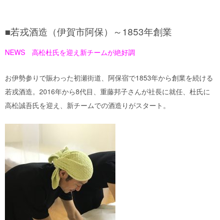
■若戎酒造（伊賀市阿保）～1853年創業
NEWS 高松杜氏を迎え新チームが絶好調
お伊勢参りで賑わった初瀬街道、阿保宿で1853年から創業を続ける
若戎酒造。2016年から8代目、重藤邦子さんが社長に就任、杜氏に
高松誠吾氏を迎え、新チームでの酒造りがスタート。