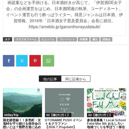
画提案などを手掛ける。日本酒好きが高じて、「伊賀酒DE女子
会」の企画運営をはじめ、日本酒関連の執筆、コーディネート、
イベント運営も行う酔っぱライター。得意ジャンルは日本酒、伊
賀情報。2016年「日本酒女子普及委員会」会長に就任。
https://ameblo.jp/iganonihonsyudaisuki/
タグ
クロフネファーム
ビュッフェ
プレイベント
伊賀酒
蔵元
試飲会
他の記事
同じ記者から
00DayTrip
02【遊びに行く】
02【遊びに行く】
国史跡登録！！多気町・女
OTONAMIE PUSH イベン
参加者募集！Local School
鬼峠を守り続ける保存会の
ト＆クラファン
Field Mie 5th おもしろい
想いとは？熊野古道に込め
【2026.7.31update】
地域づくりを学ぼう！移住