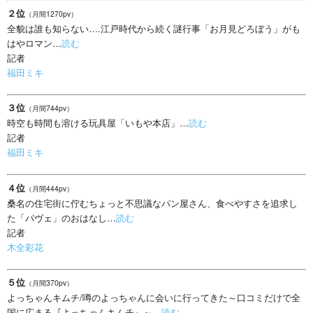
２位
（月間1270pv）
全貌は誰も知らない….江戸時代から続く謎行事「お月見どろぼう」がも
はやロマン…
読む
記者
福田ミキ
３位
（月間744pv）
時空も時間も溶ける玩具屋「いもや本店」…
読む
記者
福田ミキ
４位
（月間444pv）
桑名の住宅街に佇むちょっと不思議なパン屋さん、食べやすさを追求し
た「パヴェ」のおはなし…
読む
記者
木全彩花
５位
（月間370pv）
よっちゃんキムチ/噂のよっちゃんに会いに行ってきた～口コミだけで全
国に広まる『よっちゃんキムチ』～…
読む