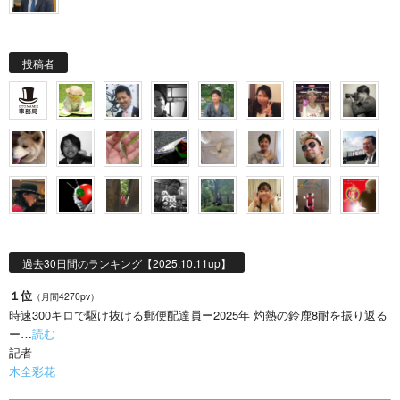
投稿者
過去30日間のランキング【2025.10.11up】
１位
（月間4270pv）
時速300キロで駆け抜ける郵便配達員ー2025年 灼熱の鈴鹿8耐を振り返る
ー…
読む
記者
木全彩花