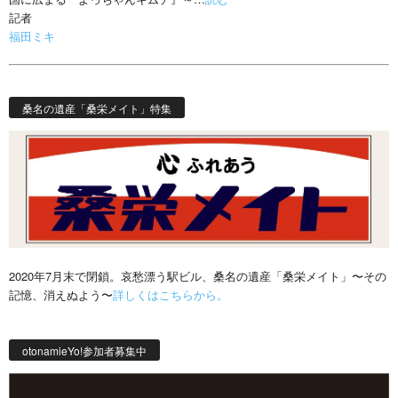
記者
福田ミキ
桑名の遺産「桑栄メイト」特集
2020年7月末で閉鎖。哀愁漂う駅ビル、桑名の遺産「桑栄メイト」〜その
記憶、消えぬよう〜
詳しくはこちらから。
otonamieYo!参加者募集中