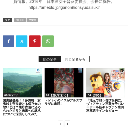
賀情報。2016年「日本酒女子普及委員会」会長に就任。
https://ameblo.jp/iganonihonsyudaisuki/
タグ
FOOD
伊賀市
他の記事
同じ記者から
00DayTrip
02【遊びに行く】
04【知る】
国史跡登録！！多気町・女
トゲトゲのイスがアルスプ
「地元で戦う喜びを胸に」
鬼峠を守り続ける保存会の
ラザに出現！
ヴィアティン三重女子バレ
想いとは？熊野古道に込め
ーボール新キャプテン岩田
られた祈りと未来への継承
恵麻選手インタビュー
について深掘りしてみた