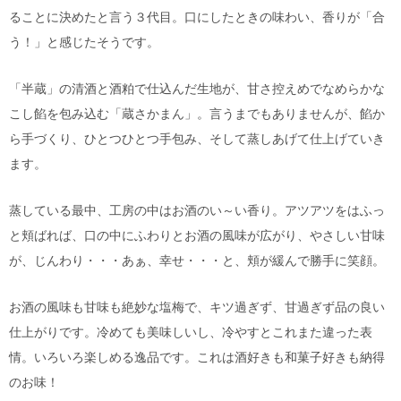
ることに決めたと言う３代目。口にしたときの味わい、香りが「合
う！」と感じたそうです。
「半蔵」の清酒と酒粕で仕込んだ生地が、甘さ控えめでなめらかな
こし餡を包み込む「蔵さかまん」。言うまでもありませんが、餡か
ら手づくり、ひとつひとつ手包み、そして蒸しあげて仕上げていき
ます。
蒸している最中、工房の中はお酒のい～い香り。アツアツをはふっ
と頬ばれば、口の中にふわりとお酒の風味が広がり、やさしい甘味
が、じんわり・・・あぁ、幸せ・・・と、頬が緩んで勝手に笑顔。
お酒の風味も甘味も絶妙な塩梅で、キツ過ぎず、甘過ぎず品の良い
仕上がりです。冷めても美味しいし、冷やすとこれまた違った表
情。いろいろ楽しめる逸品です。これは酒好きも和菓子好きも納得
のお味！