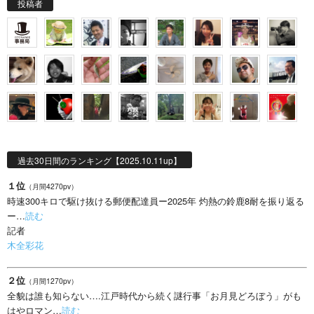
投稿者
過去30日間のランキング【2025.10.11up】
１位
（月間4270pv）
時速300キロで駆け抜ける郵便配達員ー2025年 灼熱の鈴鹿8耐を振り返る
ー…
読む
記者
木全彩花
２位
（月間1270pv）
全貌は誰も知らない….江戸時代から続く謎行事「お月見どろぼう」がも
はやロマン…
読む