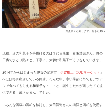
焼き菓子もあります。籠も可愛い
現在、店の和菓子を手掛けるのは３代目店主、倉阪浩充さん。奥の
工房でひとり黙々と、丁寧に、大切に和菓子づくりをしています。
2014年からはじまった伊賀の定期市「
伊賀風土FOODマーケット
」
へほぼ毎月出店している同店。そんな中、寒い季節に外でもアツア
ツで食べてもらえる和菓子を・・・と、誕生したのが蒸したてで提
供できる「蔵さかまん」でした。
いろんな酒蔵の酒粕を検討し、大田酒造さんの清酒と酒粕を使用す