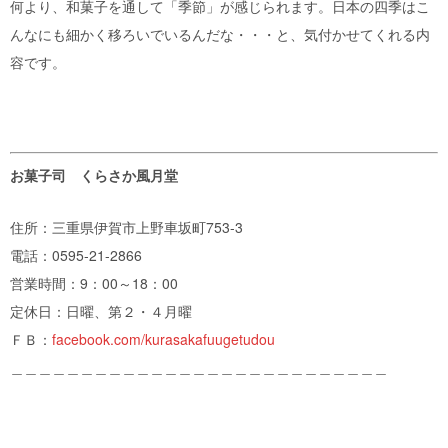
何より、和菓子を通して「季節」が感じられます。日本の四季はこ
んなにも細かく移ろいでいるんだな・・・と、気付かせてくれる内
容です。
お菓子司 くらさか風月堂
住所：三重県伊賀市上野車坂町753-3
電話：0595-21-2866
営業時間：9：00～18：00
定休日：日曜、第２・４月曜
ＦＢ：
facebook.com/kurasakafuugetudou
＿＿＿＿＿＿＿＿＿＿＿＿＿＿＿＿＿＿＿＿＿＿＿＿＿＿＿