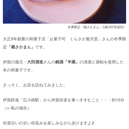
冬季限定「蔵さかまん」1個130円(税別）
大正9年創業の和菓子店「お菓子司 くらさか風月堂」さんの冬季限
定
「蔵さかまん」
です。
伊賀の蔵元・
大田酒造
さんの
銘酒「半蔵」
の清酒と酒粕を使用した
冬の和菓子です。
さっそく、お店を訪ねてみました。
伊賀鉄道「広小路駅」から伊賀街道を東へすすむこと・・・約10分
（←私の場合）
街道沿いの古い街並みを楽しみながら歩けますよ♪