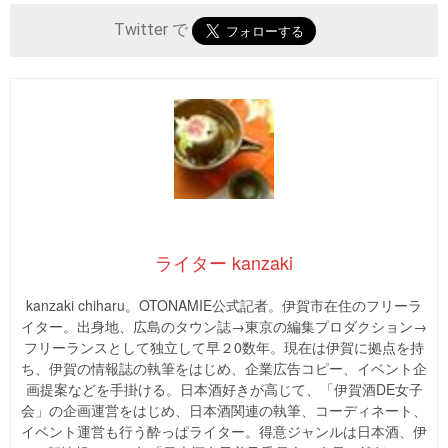
Twitter で
ライター kanzaki
kanzaki chiharu。OTONAMIE公式記者。伊賀市在住のフリーラ
イター。出身地、広島のタウン誌→東京の編集プロダクション→
フリーランスとして独立して早２0数年。現在は伊賀に拠点を持
ち、伊賀の情報誌の執筆をはじめ、企業広告コピー、イベント企
画提案などを手掛ける。日本酒好きが高じて、「伊賀酒DE女子
会」の企画運営をはじめ、日本酒関連の執筆、コーディネート、
イベント運営も行う酔っぱライター。得意ジャンルは日本酒、伊