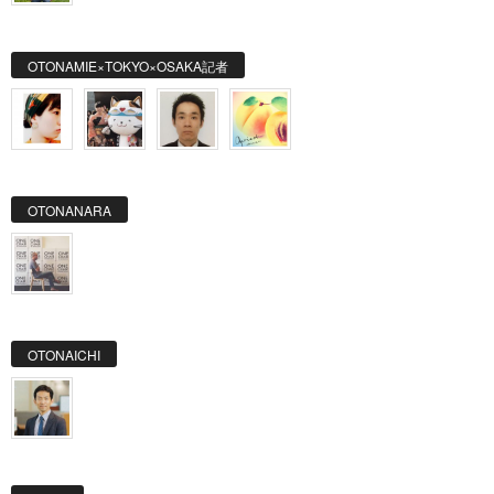
OTONAMIE×TOKYO×OSAKA記者
OTONANARA
OTONAICHI