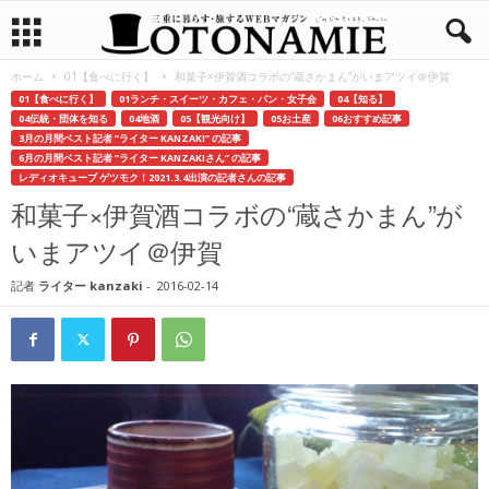
ホーム
01【食べに行く】
和菓子×伊賀酒コラボの“蔵さかまん”がいまアツイ＠伊賀
01【食べに行く】
01ランチ・スイーツ・カフェ・パン・女子会
04【知る】
04伝統・団体を知る
04地酒
05【観光向け】
05お土産
06おすすめ記事
3月の月間ベスト記者 ”ライター KANZAKI” の記事
6月の月間ベスト記者 ”ライター KANZAKIさん” の記事
レディオキューブ ゲツモク！2021.3.4出演の記者さんの記事
和菓子×伊賀酒コラボの“蔵さかまん”が
いまアツイ＠伊賀
記者
ライター kanzaki
-
2016-02-14