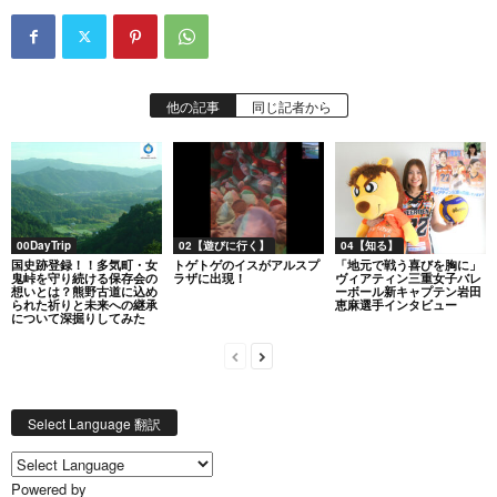
他の記事
同じ記者から
00DayTrip
02【遊びに行く】
04【知る】
国史跡登録！！多気町・女
トゲトゲのイスがアルスプ
「地元で戦う喜びを胸に」
鬼峠を守り続ける保存会の
ラザに出現！
ヴィアティン三重女子バレ
想いとは？熊野古道に込め
ーボール新キャプテン岩田
られた祈りと未来への継承
恵麻選手インタビュー
について深掘りしてみた
Select Language 翻訳
Powered by