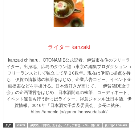
ライター kanzaki
kanzaki chiharu。OTONAMIE公式記者。伊賀市在住のフリーラ
イター。出身地、広島のタウン誌→東京の編集プロダクション→
フリーランスとして独立して早２0数年。現在は伊賀に拠点を持
ち、伊賀の情報誌の執筆をはじめ、企業広告コピー、イベント企
画提案などを手掛ける。日本酒好きが高じて、「伊賀酒DE女子
会」の企画運営をはじめ、日本酒関連の執筆、コーディネート、
イベント運営も行う酔っぱライター。得意ジャンルは日本酒、伊
賀情報。2016年「日本酒女子普及委員会」会長に就任。
https://ameblo.jp/iganonihonsyudaisuki/
タグ
OPEN
伊賀酒、日本酒、女子会、イタリア料理、バル、隠れ家
新天地OTONARI