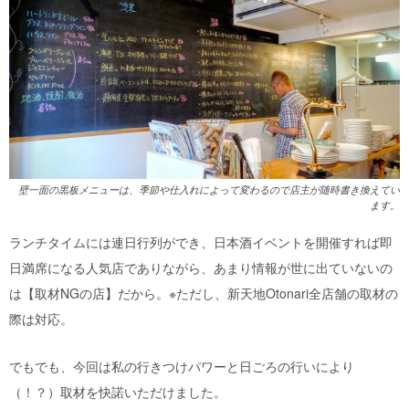
壁一面の黒板メニューは、季節や仕入れによって変わるので店主が随時書き換えてい
ます。
ランチタイムには連日行列ができ、日本酒イベントを開催すれば即
日満席になる人気店でありながら、あまり情報が世に出ていないの
は【取材NGの店】だから。※ただし、新天地Otonari全店舗の取材の
際は対応。
でもでも、今回は私の行きつけパワーと日ごろの行いにより
（！？）取材を快諾いただけました。