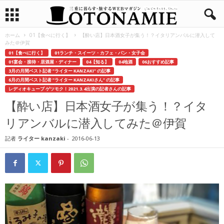
ホーム
01【食べに行く】
【酔い店】日本酒女子が集う！？イタリアンバルに潜入して
みた＠伊賀
01【食べに行く】
01ランチ・スイーツ・カフェ・パン・女子会
01宴会・接待・居酒屋・ディナー
04【知る】
04地酒
06おすすめ記事
3月の月間ベスト記者 ”ライター KANZAKI” の記事
6月の月間ベスト記者 ”ライター KANZAKIさん” の記事
レディオキューブ ゲツモク！2021.3.4出演の記者さんの記事
【酔い店】日本酒女子が集う！？イタ
リアンバルに潜入してみた＠伊賀
記者
ライター kanzaki
-
2016-06-13