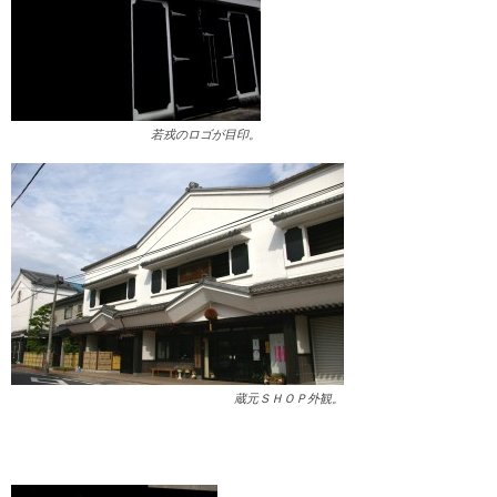
若戎のロゴが目印。
蔵元ＳＨＯＰ外観。