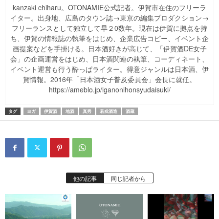
kanzaki chiharu。OTONAMIE公式記者。伊賀市在住のフリーラ
イター。出身地、広島のタウン誌→東京の編集プロダクション→
フリーランスとして独立して早２0数年。現在は伊賀に拠点を持
ち、伊賀の情報誌の執筆をはじめ、企業広告コピー、イベント企
画提案などを手掛ける。日本酒好きが高じて、「伊賀酒DE女子
会」の企画運営をはじめ、日本酒関連の執筆、コーディネート、
イベント運営も行う酔っぱライター。得意ジャンルは日本酒、伊
賀情報。2016年「日本酒女子普及委員会」会長に就任。
https://ameblo.jp/iganonihonsyudaisuki/
タグ
ヨガ
伊賀酒
地酒
真秀
若戎酒造
酒蔵
他の記事
同じ記者から