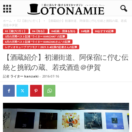
ホーム
02【遊びに行く】
【酒蔵紹介】初瀬街道、阿保宿に佇む伝統と挑戦の蔵、若戎
酒造＠伊賀
02【遊びに行く】
04【知る】
04伝統・団体を知る
04地酒
06おすすめ記事
3月の月間ベスト記者 ”ライター KANZAKI” の記事
6月の月間ベスト記者 ”ライター KANZAKIさん” の記事
レディオキューブ ゲツモク！2021.3.4出演の記者さんの記事
【酒蔵紹介】初瀬街道、阿保宿に佇む伝
統と挑戦の蔵、若戎酒造＠伊賀
記者
ライター kanzaki
-
2016-07-16