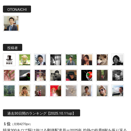
OTONAICHI
投稿者
過去30日間のランキング【2025.10.11up】
１位
（月間4270pv）
時速300キロで駆け抜ける郵便配達員ー2025年 灼熱の鈴鹿8耐を振り返る