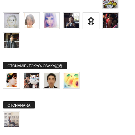
OTONAMIE×TOKYO×OSAKA記者
OTONANARA