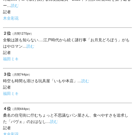
ー…
読む
記者
木全彩花
２位
（月間1270pv）
全貌は誰も知らない….江戸時代から続く謎行事「お月見どろぼう」がも
はやロマン…
読む
記者
福田ミキ
３位
（月間744pv）
時空も時間も溶ける玩具屋「いもや本店」…
読む
記者
福田ミキ
４位
（月間444pv）
桑名の住宅街に佇むちょっと不思議なパン屋さん、食べやすさを追求し
た「パヴェ」のおはなし…
読む
記者
木全彩花