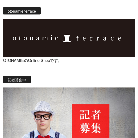
otonamie terrace
OTONAMIEのOnline Shopです。
記者募集中