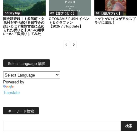
00DayTrip
02【遊びに行く】
02【遊びに行く】
国史跡登録！！多気町・女
OTONAMIE PUSH イベン
トゲトゲのイスがアルスプ
鬼峠を守り続ける保存会の
ト＆クラファン
ラザに出現！
想いとは？熊野古道に込め
【2026.7.31update】
られた祈りと未来への継承
について深掘りしてみた
Select Language 翻訳
Powered by
Translate
キーワード検索
日