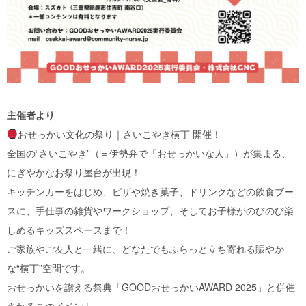
主催者より
おせっかい文化の祭り｜さいこやき横丁 開催！
全国の“さいこやき”（＝伊勢弁で「おせっかいな人」）が集まる、
にぎやかなお祭り屋台が出現！
キッチンカーをはじめ、ピザや焼き菓子、ドリンクなどの飲食ブー
スに、手仕事の雑貨やワークショップ、そしてお子様がのびのび楽
しめるキッズスペースまで！
ご家族やご友人と一緒に、どなたでもふらっと立ち寄れる賑やか
な“横丁”空間です。
おせっかいを讃える祭典「GOODおせっかいAWARD 2025」と併催
されるこのイベント。