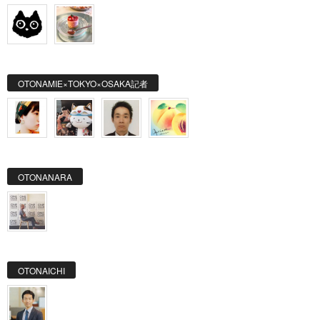
OTONAMIE×TOKYO×OSAKA記者
OTONANARA
OTONAICHI