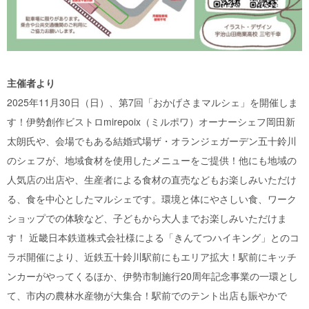
主催者より
2025年11月30日（日）、第7回「おかげさまマルシェ」を開催しま
す！伊勢創作ビストロmirepoix（ミルポワ）オーナーシェフ岡田新
太朗氏や、会場でもある結婚式場ザ・オランジェガーデン五十鈴川
のシェフが、地域食材を使用したメニューをご提供！他にも地域の
人気店の出店や、生産者による食材の直売などもお楽しみいただけ
る、食を中心としたマルシェです。環境と体にやさしい食、ワーク
ショップでの体験など、子どもから大人までお楽しみいただけま
す！ 近畿日本鉄道株式会社様による「きんてつハイキング」とのコ
ラボ開催により、近鉄五十鈴川駅前にもエリア拡大！駅前にキッチ
ンカーがやってくるほか、伊勢市制施行20周年記念事業の一環とし
て、市内の農林水産物が大集合！駅前でのテント出店も賑やかで