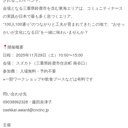
会場となる三重県鈴鹿市を含む東海エリアは、コミュニティナース
の実践が日本で最も多く息づくエリア。
“100人100通り”のつながりと工夫が育まれてきたこの地で、“おせっ
かいが文化になる日”を一緒に味わいませんか？
開催概要
日程： 2025年11月29日（土）10:00〜15:00
会場： スズカト（三重県鈴鹿市住吉町 南谷口）
参加費： 入場無料・予約不要
※一部ワークショップや飲食ブースなどは有料です
問い合わせ先
09038962328・藤田奈津子
osekkai-award@cncinc.jp
主催