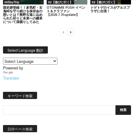
00DayTrip
02【遊びに行く】
02【遊びに行く】
国史跡登録！！多気町・女
OTONAMIE PUSH イベン
トゲトゲのイスがアルスプ
鬼峠を守り続ける保存会の
ト＆クラファン
ラザに出現！
想いとは？熊野古道に込め
【2026.7.31update】
られた祈りと未来への継承
について深掘りしてみた
Select Language 翻訳
Powered by
Translate
キーワード検索
日
付
日付ベース検索