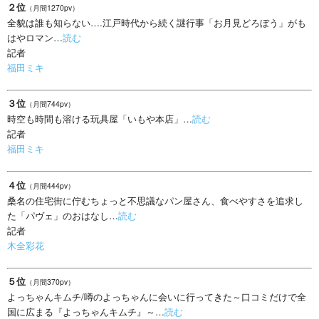
２位
（月間1270pv）
全貌は誰も知らない….江戸時代から続く謎行事「お月見どろぼう」がも
はやロマン…
読む
記者
福田ミキ
３位
（月間744pv）
時空も時間も溶ける玩具屋「いもや本店」…
読む
記者
福田ミキ
４位
（月間444pv）
桑名の住宅街に佇むちょっと不思議なパン屋さん、食べやすさを追求し
た「パヴェ」のおはなし…
読む
記者
木全彩花
５位
（月間370pv）
よっちゃんキムチ/噂のよっちゃんに会いに行ってきた～口コミだけで全
国に広まる『よっちゃんキムチ』～…
読む