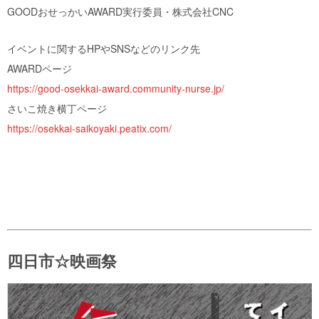
GOODおせっかいAWARD実行委員・株式会社CNC
イベントに関するHPやSNSなどのリンク先
AWARDページ
https://good-osekkai-award.community-nurse.jp/
さいこ焼き横丁ページ
https://osekkai-saikoyaki.peatix.com/
四日市☆映画祭