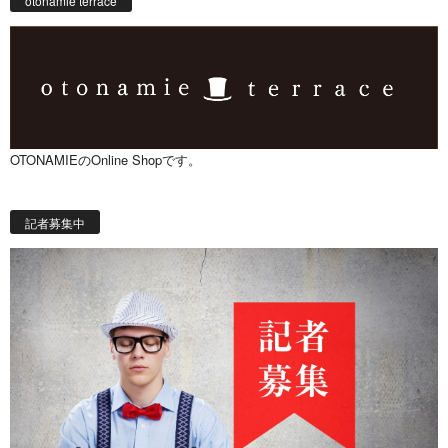
otonamie terrace
OTONAMIEのOnline Shopです。
記者募集中