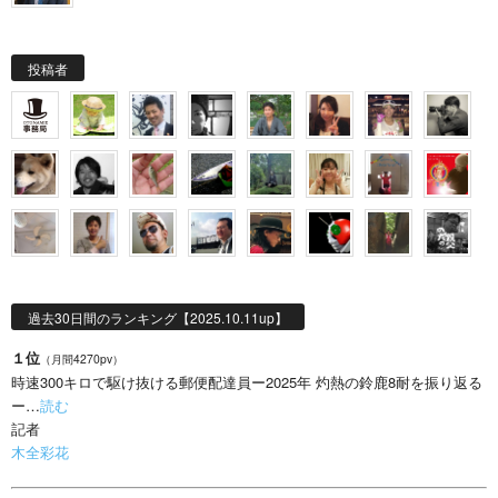
投稿者
過去30日間のランキング【2025.10.11up】
１位
（月間4270pv）
時速300キロで駆け抜ける郵便配達員ー2025年 灼熱の鈴鹿8耐を振り返る
ー…
読む
記者
木全彩花