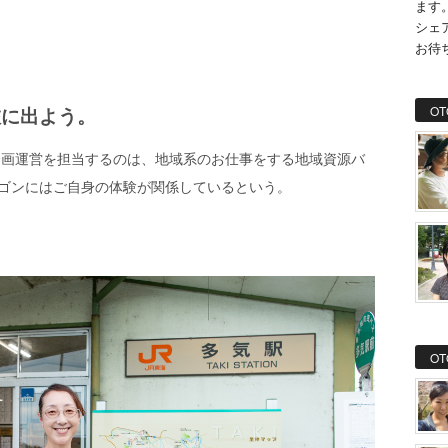
ます
シェ
お待
旅に出よう。
OT
企画運営を担当するのは、地域系のお仕事をする地域資源バ
ワゴンにはご自身の体験が関係しているという。
OT