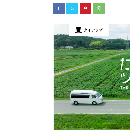
W
E
B
マ
ガ
ジ
ン
-
O
T
O
N
A
M
I
E
（
オ
ト
ナ
ミ