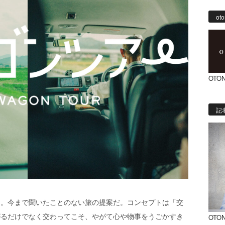
oto
OTON
記
ん。今まで聞いたことのない旅の提案だ。コンセプトは「交
がるだけでなく交わってこそ、やがて心や物事をうごかすき
OTO