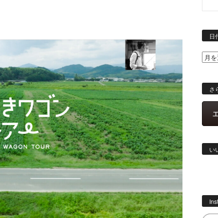
日
さ
い
In