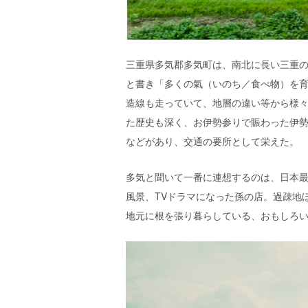
エ
）
三重県多気郡多気町は、南北に長い三重
と書き「多くの氣（いのち／食べ物）を
造線も走っていて、地層の違い等から様
た歴史も深く、お伊勢参りで賑わった伊
などがあり、交通の要所として栄えた。
多気と聞いて一番に連想するのは、日本最
風景、TVドラマになった孫の店。過疎地
地元に根を張り暮らしている、おもしろ