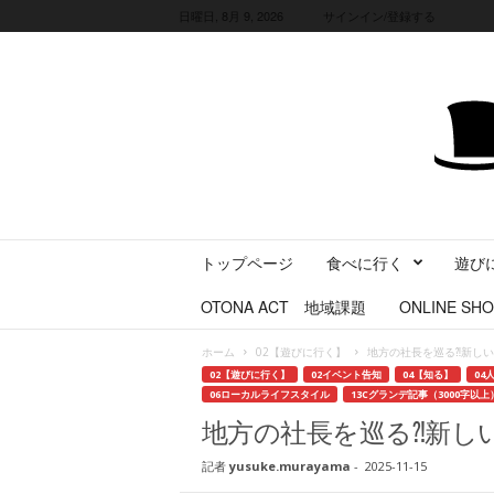
日曜日, 8月 9, 2026
サインイン/登録する
三
トップページ
食べに行く
遊び
重
県
OTONA ACT 地域課題
ONLINE SHO
に
暮
ホーム
02【遊びに行く】
地方の社長を巡る⁈新し
ら
02【遊びに行く】
02イベント告知
04【知る】
04
す
06ローカルライフスタイル
13Cグランデ記事（3000字以上
・
地方の社長を巡る⁈新し
旅
す
記者
yusuke.murayama
-
2025-11-15
る