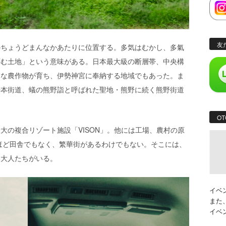
友
のちょうどまんなかあたりに位置する。多気はむかし、多氣
育む土地」という意味がある。日本最大級の断層帯、中央構
々な農作物が育ち、伊勢神宮に奉納する地域でもあった。ま
勢本街道、蟻の熊野詣と呼ばれた聖地・熊野に続く熊野街道
OT
大の複合リゾート施設「VISON」。他には工場、農村の原
ほど田舎でもなく、繁華街があるわけでもない。そこには、
い大人たちがいる。
イベ
また
イベ