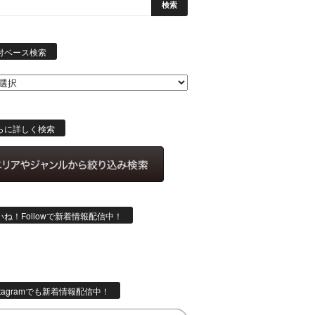
日
付
付ベース検索
ベ
ー
ス
検
索
らに詳しく検索
いね！Followで新着情報配信中！
stagramでも新着情報配信中！