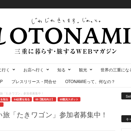
に行く
お店へ行く
知る
観光
世界の三重にな
P
プレスリリース・問合せ
OTONAMIEって、何なの？
い旅「たきワゴン」参加者募集中！
Se
人を知る
04企業を知る
05【観光向け】
05観光スポット
）
い旅「たきワゴン」参加者募集中！
キ