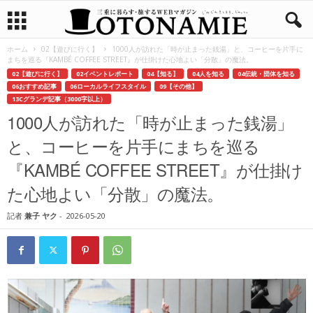
ホーム
02【遊びに行く】
1000人が訪れた「時が止まった銭湯」と、コーヒーを片手に
まちを巡る『KAMBÉ COFFEE STREET』が仕掛けた心地よい「分散」の魔法。
02【遊びに行く】
02イベントレポート
04【知る】
04人を知る
04伝統・団体を知る
06おすすめ記事
06ローカルライフスタイル
09【その他】
13Cグランデ記事（3000字以上）
1000人が訪れた「時が止まった銭湯」
と、コーヒーを片手にまちを巡る
『KAMBÉ COFFEE STREET』が仕掛け
た心地よい「分散」の魔法。
記者
兼子 ヤク
-
2026-05-20