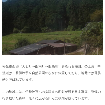
松阪市西部（大石町〜飯南町〜飯高町）を流れる櫛田川の上流・中
流域は、香肌峡県立自然公園のなかに位置しており、地元では香肌
峡と呼ばれています。
この地域には
、
伊勢神宮への参詣道の面影が残る
日本家屋、整備の
行き届いた森林、段々に広がる田んぼや畑が残っています。