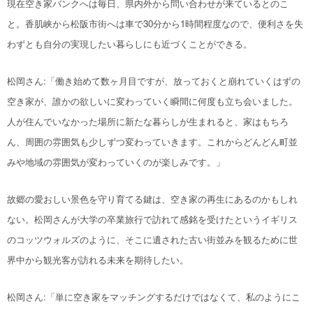
現在空き家バンクへは
毎日、県内外から問い合わせが来ているとのこ
と
。香肌
峡
から松阪市街へは車で30分から1時間程度なので、便利さを失
わずとも自分の実現したい暮らしにも近づくことができる。
松
岡
さん:
「働き始めて数ヶ月目ですが、放っておくと崩れていくはずの
空き家が、誰かの欲しいに変わっていく瞬間に何度も立ち会いました。
人が住んでいなかった場所に新たな暮らしが生まれると、家はもちろ
ん、周囲の雰囲気も少しずつ変わっていきます。これからどんどん町並
みや地域の雰囲気が変わっていくのが楽しみです。」
故郷の愛おしい景色を守り育てる鍵は、空き家の再生にあるのかもしれ
ない。松岡さんが大学の卒業旅行で訪れて感銘を受けたというイギリス
のコッツウォルズのように、そこに遺された古い街並みを観るために世
界中から観光客が訪れる未来を期待したい。
松
岡
さん:「単に空き家をマッチングするだけではなくて、私のように
こ