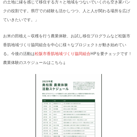
の土地
に縁を感じて
移住する
方々
と地域
をつないでいくのも空き家バン
クの役割です。
県庁での経験も活かしつつ、人と人が関わる場所を広げ
ていきたいです
。」
お米の田植え～収穫を行う農業体験、お試し移住プログラム
など
松阪市
香肌地域づくり協同組合を中心に様々なプロジェクトが動き始めてい
る。
今後の活動は
松阪市香肌地域づくり協同組合
HPを要チェックです！
農業体験のスケジュールはこちら↓