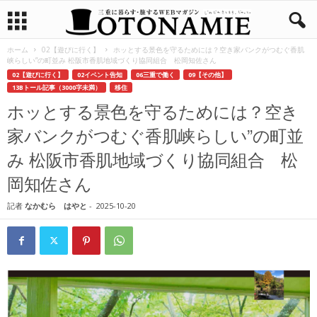
ホーム
02【遊びに行く】
ホッとする景色を守るためには？空き家バンクがつむぐ香肌
峡らしい”の町並み 松阪市香肌地域づくり協同組合 松岡知佐さん
02【遊びに行く】
02イベント告知
06三重で働く
09【その他】
13Bトール記事（3000字未満）
移住
ホッとする景色を守るためには？空き
家バンクがつむぐ香肌峡らしい”の町並
み 松阪市香肌地域づくり協同組合 松
岡知佐さん
記者
なかむら はやと
-
2025-10-20