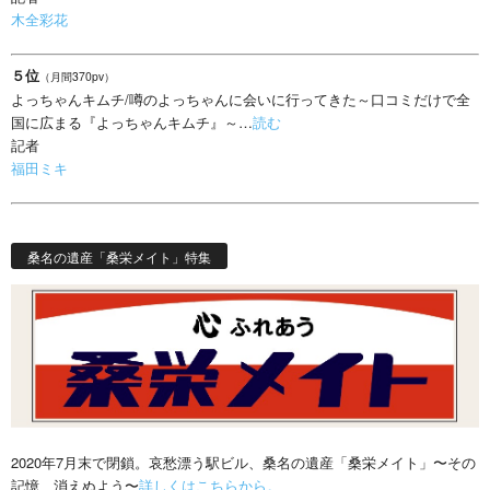
木全彩花
５位
（月間370pv）
よっちゃんキムチ/噂のよっちゃんに会いに行ってきた～口コミだけで全
国に広まる『よっちゃんキムチ』～…
読む
記者
福田ミキ
桑名の遺産「桑栄メイト」特集
2020年7月末で閉鎖。哀愁漂う駅ビル、桑名の遺産「桑栄メイト」〜その
記憶、消えぬよう〜
詳しくはこちらから。