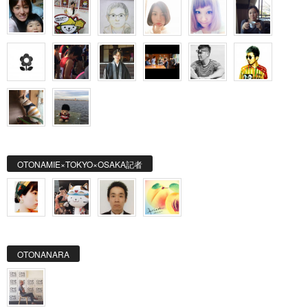
OTONAMIE×TOKYO×OSAKA記者
OTONANARA