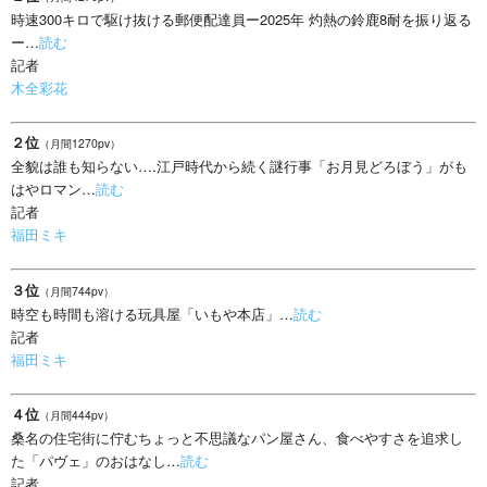
時速300キロで駆け抜ける郵便配達員ー2025年 灼熱の鈴鹿8耐を振り返る
ー…
読む
記者
木全彩花
２位
（月間1270pv）
全貌は誰も知らない….江戸時代から続く謎行事「お月見どろぼう」がも
はやロマン…
読む
記者
福田ミキ
３位
（月間744pv）
時空も時間も溶ける玩具屋「いもや本店」…
読む
記者
福田ミキ
４位
（月間444pv）
桑名の住宅街に佇むちょっと不思議なパン屋さん、食べやすさを追求し
た「パヴェ」のおはなし…
読む
記者