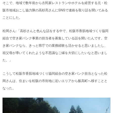
そこで、
地域
で数年前から古民家レストランやホテルを経営する元・松
阪市地域おこし協力隊の高杉亮さんにSNSで連絡を取り話を
聞いてみる
ことにした
。
松岡さん:「高杉さんと色んな話をする中で、松阪市香肌地域づくり協同
組合で空き家バンク事業の担当者を募集している話を聞いたんです。空
き家バンクなら、きっと県庁での業務経験も活かせると思いましたし、
祖父母が導いてくれたような不思議なご縁を大切にしたいなと思いまし
た。」
こうして松阪市香肌地域づくり協同組合の空き家バンク担当となった松
岡さんは、住まい
を
松阪の市街地
に近いエリア
から飯高
町へ
移すことと
なった。