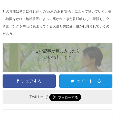
町の景観はそこに住む住人の”意思のある”暮らしによって
築いていく。
長
い時間をかけて地域住民によって築かれてきた香肌峡らしい景観も、
空
き家バンクを中心に集まってくる人達と共に受け継がれ育まれていくの
だろう。
この記事が気に入ったら
いいね ! しよう
シェアする
ツイートする
Twitter で