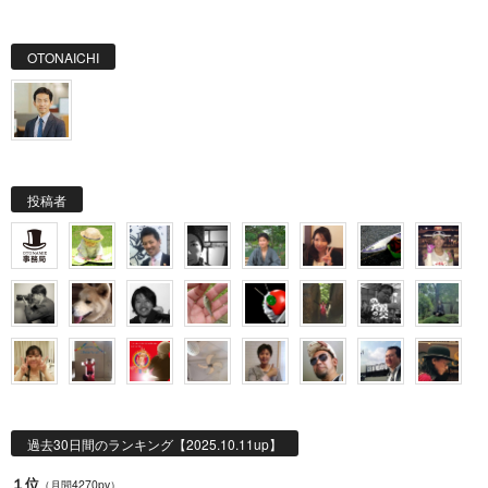
OTONAICHI
投稿者
過去30日間のランキング【2025.10.11up】
１位
（月間4270pv）