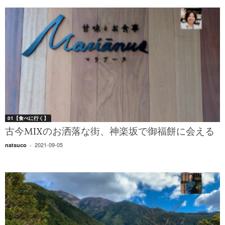
01【食べに行く】
古今MIXのお洒落な街、神楽坂で御福餅に会える
2021-09-05
natsuco
-