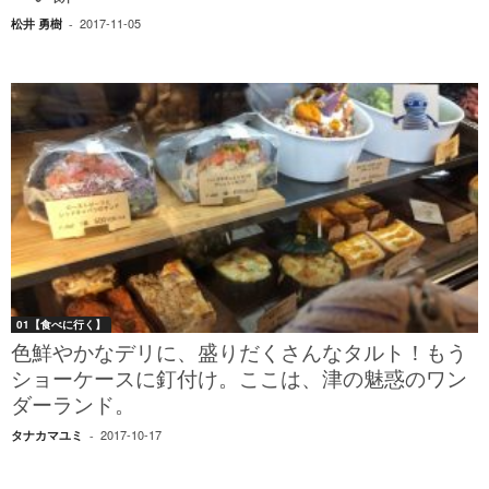
2017-11-05
松井 勇樹
-
01【食べに行く】
色鮮やかなデリに、盛りだくさんなタルト！もう
ショーケースに釘付け。ここは、津の魅惑のワン
ダーランド。
2017-10-17
タナカマユミ
-