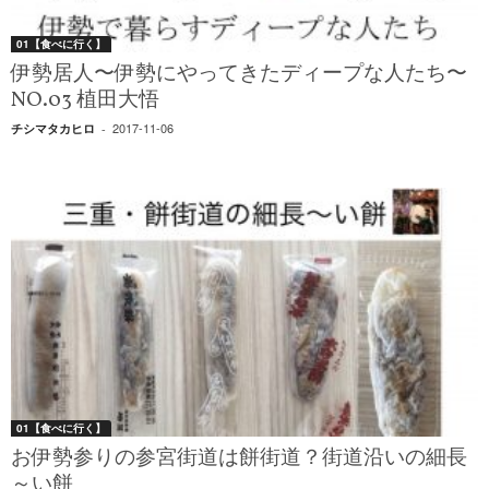
01【食べに行く】
伊勢居人〜伊勢にやってきたディープな人たち〜
NO.03 植田大悟
2017-11-06
チシマタカヒロ
-
01【食べに行く】
お伊勢参りの参宮街道は餅街道？街道沿いの細長
～い餅