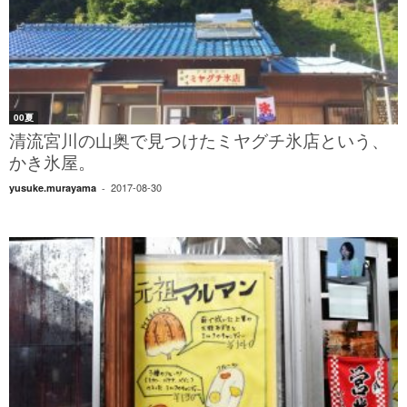
00夏
清流宮川の山奥で見つけたミヤグチ氷店という、
かき氷屋。
2017-08-30
yusuke.murayama
-