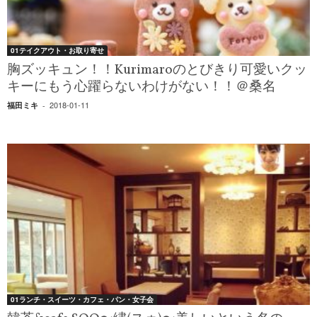
01テイクアウト・お取り寄せ
胸ズッキュン！！Kurimaroのとびきり可愛いクッ
キーにもう心躍らないわけがない！！＠桑名
2018-01-11
福田ミキ
-
01ランチ・スイーツ・カフェ・パン・女子会