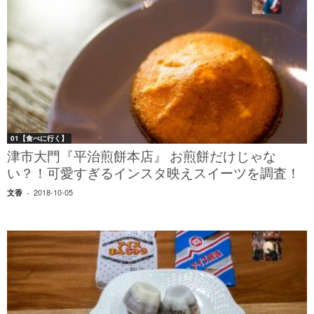
01【食べに行く】
津市大門『平治煎餅本店』 お煎餅だけじゃな
い？！可愛すぎるインスタ映えスイーツを調査！
2018-10-05
文香
-