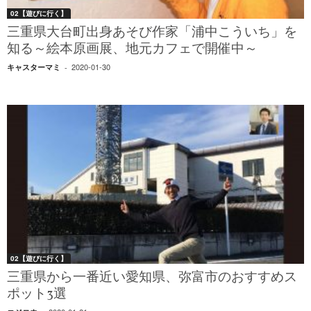
02【遊びに行く】
三重県大台町出身あそび作家「浦中こういち」を
知る～絵本原画展、地元カフェで開催中～
2020-01-30
キャスターマミ
-
02【遊びに行く】
三重県から一番近い愛知県、弥富市のおすすめス
ポット3選