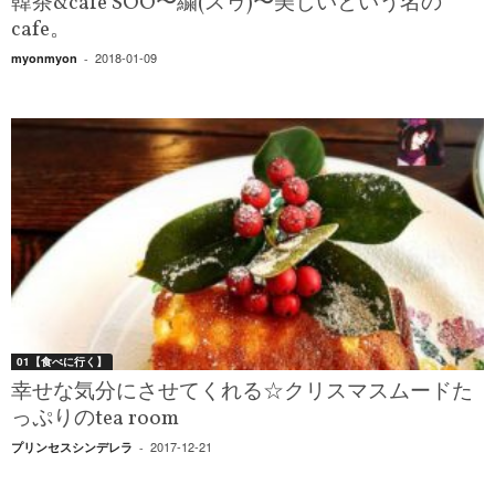
韓茶&cafe SOO〜繍(スゥ)〜美しいという名の
cafe。
2018-01-09
myonmyon
-
01【食べに行く】
幸せな気分にさせてくれる☆クリスマスムードた
っぷりのtea room
2017-12-21
プリンセスシンデレラ
-