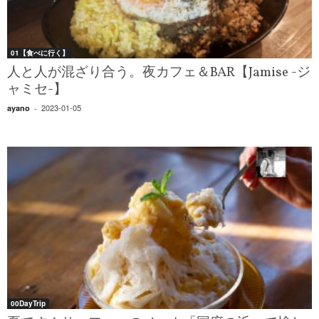
01【食べに行く】
人と人が混ざり合う。夜カフェ＆BAR【Jamise -ジ
ャミセ-】
2023-01-05
ayano
-
00DayTrip