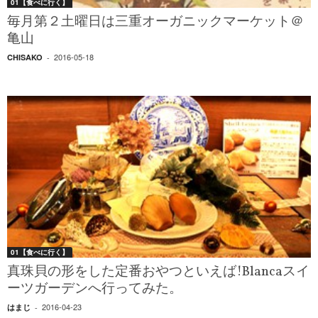
01【食べに行く】
毎月第２土曜日は三重オーガニックマーケット＠
亀山
2016-05-18
CHISAKO
-
01【食べに行く】
真珠貝の形をした定番おやつといえば!Blancaスイ
ーツガーデンへ行ってみた。
2016-04-23
はまじ
-