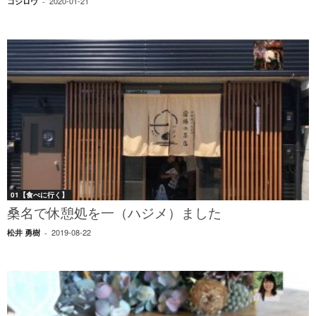
2020-01-21
コジロウ
-
01【食べに行く】
桑名で休憩処を一（ハジメ）ました
2019-08-22
松井 勇樹
-