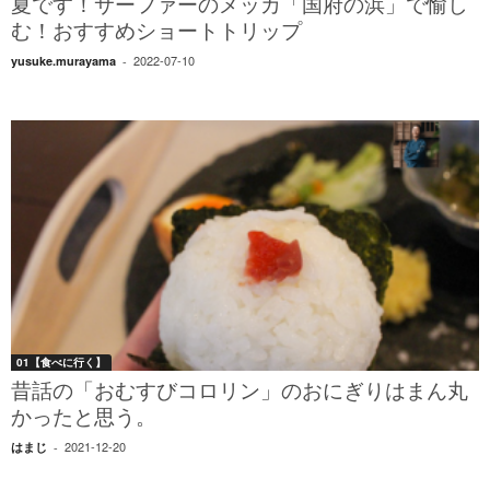
夏です！サーファーのメッカ「国府の浜」で愉し
む！おすすめショートトリップ
2022-07-10
yusuke.murayama
-
01【食べに行く】
昔話の「おむすびコロリン」のおにぎりはまん丸
かったと思う。
2021-12-20
はまじ
-