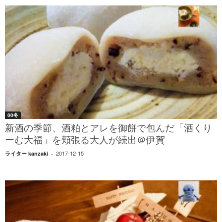
00冬
新酒の季節、酒粕とアレを御餅で包んだ「酒くり
ーむ大福」を頬張る大人が続出＠伊賀
2017-12-15
ライター kanzaki
-