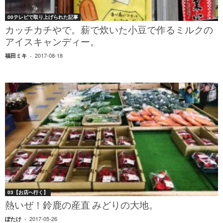
00テレビで取り上げられた記事
カッチカチやで。薪で炊いた小豆で作るミルクの
アイスキャンディー。
2017-08-18
福田ミキ
-
03【お店へ行く】
熱いぜ！鈴鹿の産直 みどりの大地。
2017-05-26
ぽたけ
-