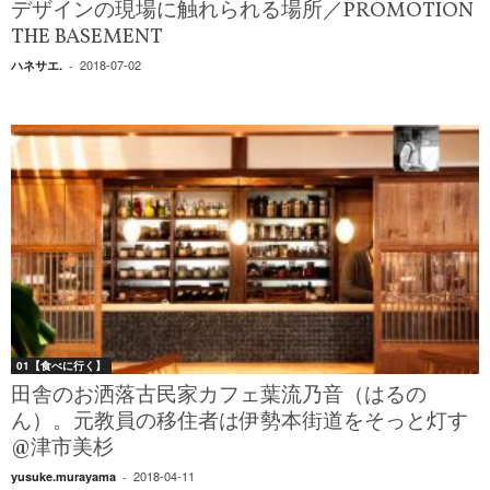
デザインの現場に触れられる場所／PROMOTION
THE BASEMENT
2018-07-02
ハネサエ.
-
01【食べに行く】
田舎のお洒落古民家カフェ葉流乃音（はるの
ん）。元教員の移住者は伊勢本街道をそっと灯す
@津市美杉
2018-04-11
yusuke.murayama
-