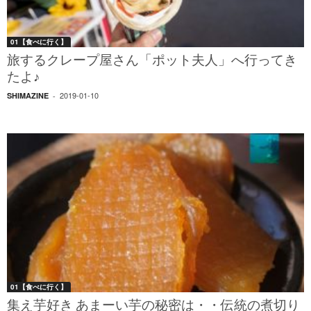
01【食べに行く】
旅するクレープ屋さん「ポット夫人」へ行ってき
たよ♪
2019-01-10
SHIMAZINE
-
01【食べに行く】
集え芋好き あまーい芋の秘密は・・伝統の煮切り