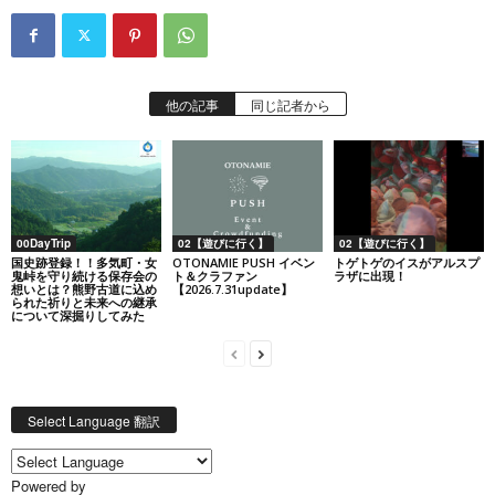
他の記事
同じ記者から
00DayTrip
02【遊びに行く】
02【遊びに行く】
国史跡登録！！多気町・女
OTONAMIE PUSH イベン
トゲトゲのイスがアルスプ
鬼峠を守り続ける保存会の
ト＆クラファン
ラザに出現！
想いとは？熊野古道に込め
【2026.7.31update】
られた祈りと未来への継承
について深掘りしてみた
Select Language 翻訳
Powered by