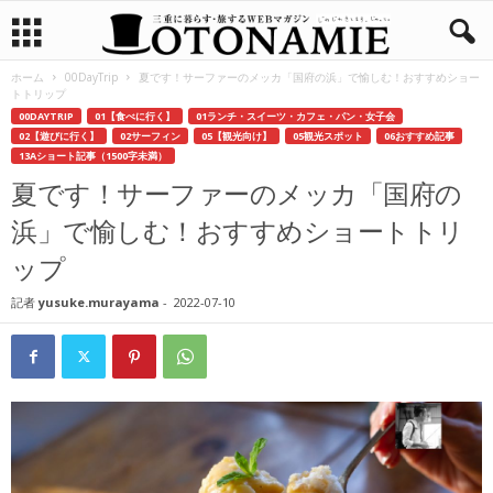
ホーム
00DayTrip
夏です！サーファーのメッカ「国府の浜」で愉しむ！おすすめショー
トトリップ
00DAYTRIP
01【食べに行く】
01ランチ・スイーツ・カフェ・パン・女子会
02【遊びに行く】
02サーフィン
05【観光向け】
05観光スポット
06おすすめ記事
13Aショート記事（1500字未満）
夏です！サーファーのメッカ「国府の
浜」で愉しむ！おすすめショートトリ
ップ
記者
yusuke.murayama
-
2022-07-10