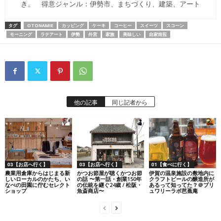
き。 得意ジャンル：伊勢市、まちづくり、建築、アート
タグ
OTONAMIE
カッピング
ケーキ
コーヒー
スイーツ
スコーン
モーニング
ラテアート
伊勢
外宮
家族
美味しい
自家焙煎
他の記事
同じ記者から
03【お店へ行く】
03【お店へ行く】
01【食べに行く】
農業用倉庫からはじまる新
かつお節屋が聴くかつお節
伊賀の温泉施設の敷地内に
しいローカルのかたち、い
の話 〜第一話・創業150年
クラフトビールの醸造所が
なべの田園に佇むセレクト
の伝統を継ぐ24歳 / 松阪・
あるって知ってた？＠ブリ
ショップ
魚斎商店〜
ュワリーラボ芭蕉庵