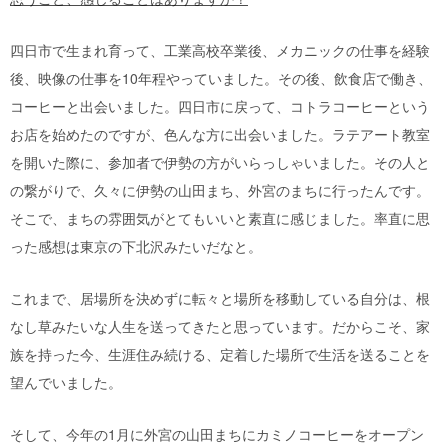
四日市で生まれ育って、工業高校卒業後、メカニックの仕事を経験
後、映像の仕事を10年程やっていました。その後、飲食店で働き、
コーヒーと出会いました。四日市に戻って、コトラコーヒーという
お店を始めたのですが、色んな方に出会いました。ラテアート教室
を開いた際に、参加者で伊勢の方がいらっしゃいました。その人と
の繋がりで、久々に伊勢の山田まち、外宮のまちに行ったんです。
そこで、まちの雰囲気がとてもいいと素直に感じました。率直に思
った感想は東京の下北沢みたいだなと。
これまで、居場所を決めずに転々と場所を移動している自分は、根
なし草みたいな人生を送ってきたと思っています。だからこそ、家
族を持った今、生涯住み続ける、定着した場所で生活を送ることを
望んでいました。
そして、今年の1月に外宮の山田まちにカミノコーヒーをオープン