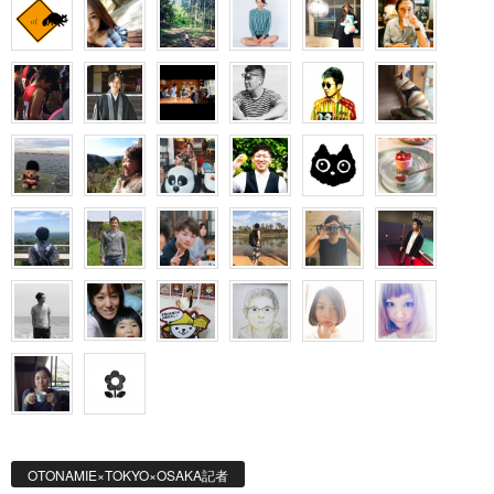
OTONAMIE×TOKYO×OSAKA記者