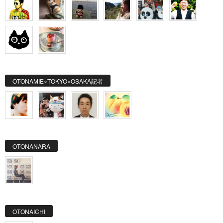
OTONAMIE×TOKYO×OSAKA記者
OTONANARA
OTONAICHI