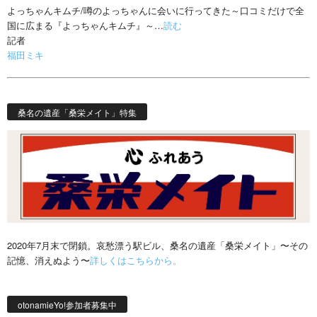
よっちゃんキムチ/噂のよっちゃんに会いに行ってきた～口コミだけで全
国に広まる『よっちゃんキムチ』～…
読む
記者
福田ミキ
桑名の遺産「桑栄メイト」特集
2020年7月末で閉鎖。哀愁漂う駅ビル、桑名の遺産「桑栄メイト」〜その
記憶、消えぬよう〜
詳しくはこちらから。
otonamieYo!参加者募集中