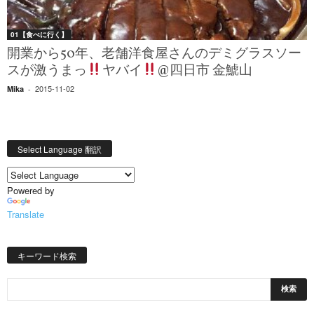
01【食べに行く】
開業から50年、老舗洋食屋さんのデミグラスソー
スが激うまっ
ヤバイ
@四日市 金鯱山
2015-11-02
Mika
-
Select Language 翻訳
Powered by
Translate
キーワード検索