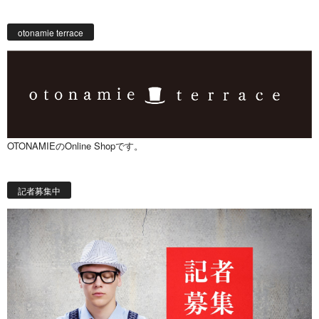
otonamie terrace
OTONAMIEのOnline Shopです。
記者募集中