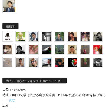
投稿者
過去30日間のランキング【2025.10.11up】
１位
（月間4270pv）
時速300キロで駆け抜ける郵便配達員ー2025年 灼熱の鈴鹿8耐を振り返る
ー…
読む
記者