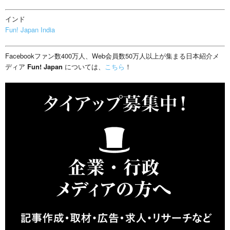
インド
Fun! Japan India
Facebookファン数400万人、Web会員数50万人以上が集まる日本紹介メ
ディア
Fun! Japan
については、
こちら
！