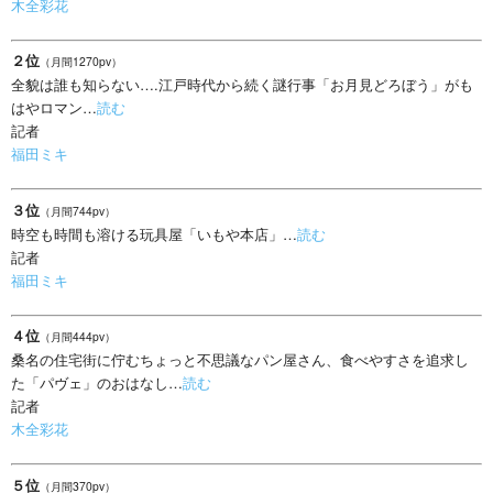
木全彩花
２位
（月間1270pv）
全貌は誰も知らない….江戸時代から続く謎行事「お月見どろぼう」がも
はやロマン…
読む
記者
福田ミキ
３位
（月間744pv）
時空も時間も溶ける玩具屋「いもや本店」…
読む
記者
福田ミキ
４位
（月間444pv）
桑名の住宅街に佇むちょっと不思議なパン屋さん、食べやすさを追求し
た「パヴェ」のおはなし…
読む
記者
木全彩花
５位
（月間370pv）