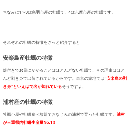
ちなみに1〜3は鳥羽市産の牡蠣で、4は志摩市産の牡蠣です。
それぞれの牡蠣の特徴をざっと紹介すると
安楽島産牡蠣の特徴
殻付きでお目にかかることはほとんどない牡蠣で、その理由はほと
んど剥き身で出荷されているからです。東京の築地では
“安楽島の剥
き身”といえばで名が知れている
そうですよ。
浦村産の牡蠣の特徴
牡蠣小屋や牡蠣食べ放題でおなじみの浦村で育った牡蠣です。
浦村
が三重県内牡蠣生産量No.1!!