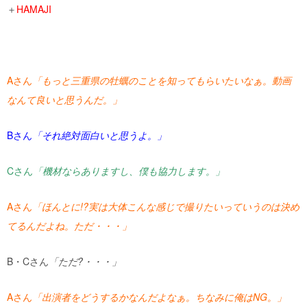
＋
HAMAJI
A
さん
「もっと三重県の牡蠣のことを知ってもらいたいなぁ。動画
なんて良いと思うんだ。」
B
さん
「それ絶対面白いと思うよ。」
C
さん
「機材ならありますし、僕も協力します。」
A
さん
「ほんとに
!?
実は大体こんな感じで撮りたいっていうのは決め
てるんだよね。ただ・・・」
B
・
C
さん
「ただ
?
・・・」
A
さん
「出演者をどうするかなんだよなぁ。ちなみに俺は
NG
。」