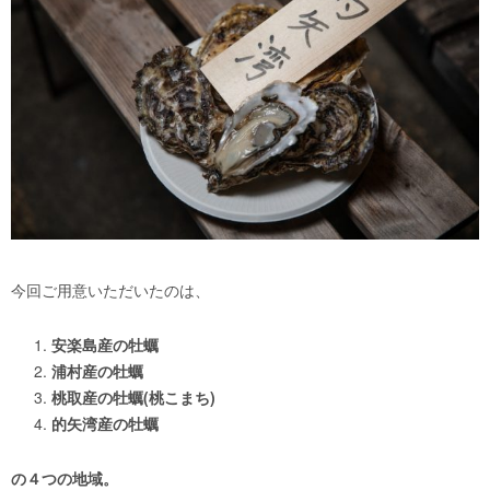
今回ご用意いただいたのは、
安楽島産の牡蠣
浦村産の牡蠣
桃取産の牡蠣(桃こまち)
的矢湾産の牡蠣
の４つの地域。