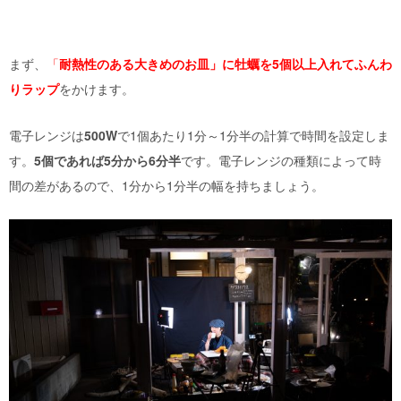
まず、
「
耐熱性のある大きめのお皿」に牡蠣を
5
個以上入れてふんわ
りラップ
をかけます。
電子レンジは
500W
で
1
個あたり
1
分～
1
分半の計算で時間を設定しま
す。
5
個であれば
5
分から
6
分半
です。電子レンジの種類によって時
間の差があるので、
1
分から
1
分半の幅を持ちましょう。