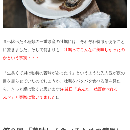
食べ比べた４種類の三重県産の牡蠣には、それぞれ特徴があること
に驚きました。そして何よりも、
牡蠣ってこんなに美味しかったの
かという事実・・・
「生臭くて貝は独特の苦味があったり」というような先入観が僕の
目を曇らせていたのでしょうか。牡蠣をパクパク食べる僕を見た
ら、きっと親は驚くと思います(
※.後日「
あんた、牡蠣食べれる
ん？
」と実際に驚いてました
)。