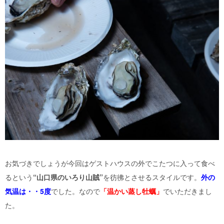
お気づきでしょうが今回はゲストハウスの外でこたつに入って食べ
るという
“山口県のいろり山賊”
を彷彿とさせるスタイルです。
外の
気温は・・5度
でした。なので
「
温かい蒸し牡蠣」
でいただきまし
た。