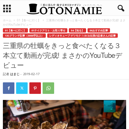
ホーム
01【食べに行く】
三重県の牡蠣をきっと食べたくなる３本立て動画が完成! まさ
かのYouTubeデビュー
01【食べに行く】
01テイクアウト・お取り寄せ
04【知る】
06おすすめ記事
13Cグランデ記事（3000字以上）
レディオキューブ ゲツモク！(5/2)出演の記者さんの記事
三重県の牡蠣をきっと食べたくなる３
本立て動画が完成! まさかのYouTubeデ
ビュー
記者
はまじ
-
2019-02-17