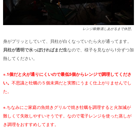
レンジ稼働!蒸しあがるまで休憩。
身がプリッとしていて、貝柱が白くなっていたら火が通ってます。
貝柱が透明で水っぽければまだ生
なので、様子を見ながら
1
分ずつ加
熱してください。
※.
1
個だと火が通りにくいので最低
5
個からレンジで調理してくださ
い。
不思議と牡蠣の５個未満だと実際にうまく仕上がりませんでし
た。
※.ちなみにご家庭の魚焼きグリルで焼き牡蠣を調理すると火加減が
難しくて失敗しやすいそうです。なので電子レンジを使った蒸しが
き調理をおすすめしてます。