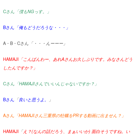
C
さん
「僕も
NG
っす。」
B
さん
「俺もどうだろうな・・・」
A
・
B
・
C
さん
「・・・んーーー」
HAMAJI
「こんばんわー、あれ
A
さんお久しぶりです。みなさんどう
したんですか？」
C
さん
「HAMAJIさんでいいんじゃないですか？」
B
さん
「
良いと思うよ。
」
A
さん
「HAMAJIさん三重県の牡蠣を
PR
する動画に出ません？」
HAMAJI
「
え？(なんの話だろう、まぁいいか) 面白そうですね。い