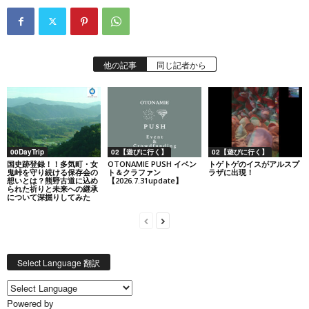
他の記事
同じ記者から
00DayTrip
02【遊びに行く】
02【遊びに行く】
国史跡登録！！多気町・女
OTONAMIE PUSH イベン
トゲトゲのイスがアルスプ
鬼峠を守り続ける保存会の
ト＆クラファン
ラザに出現！
想いとは？熊野古道に込め
【2026.7.31update】
られた祈りと未来への継承
について深掘りしてみた
Select Language 翻訳
Powered by