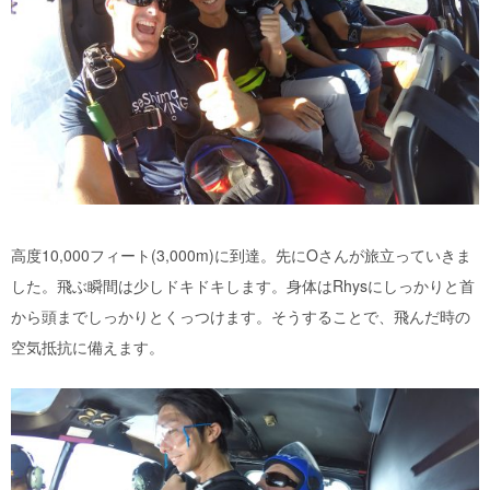
高度
10
,
000
フィート(
3
,
000m
)に到達。先に
O
さんが旅立っていきま
した。飛ぶ瞬間は少しドキドキします。身体はRhysにしっかりと首
から頭までしっかりとくっつけます。そうすることで、飛んだ時の
空気抵抗に備えます。