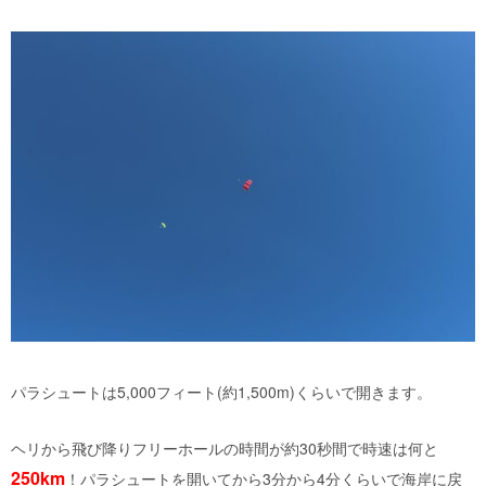
パラシュートは
5
,
000
フィート(約
1
,
500m
)くらいで開きます。
ヘリから飛び降りフリーホールの時間が約
30
秒間で時速は何と
250km
！パラシュートを開いてから
3
分から
4
分くらいで海岸に戻