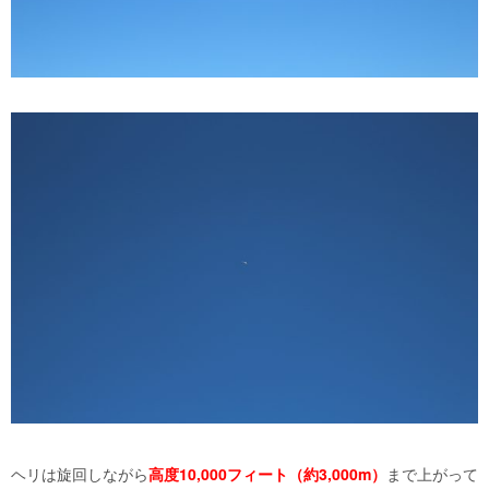
ヘリは旋回しながら
高度
10
,
000
フィート（約
3
,
000m
）
まで上がって