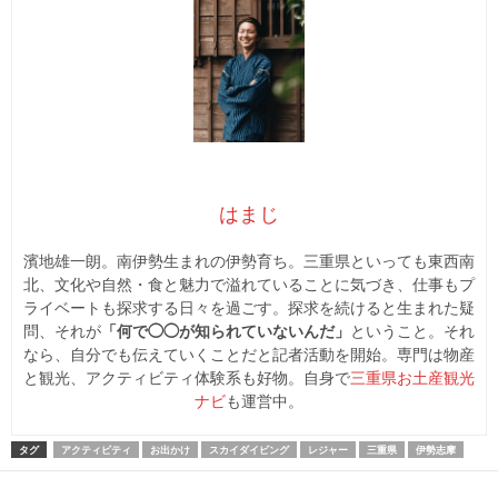
はまじ
濱地雄一朗。南伊勢生まれの伊勢育ち。三重県といっても東西南
北、文化や自然・食と魅力で溢れていることに気づき、仕事もプ
ライベートも探求する日々を過ごす。探求を続けると生まれた疑
問、それが
「何で◯◯が知られていないんだ」
ということ。それ
なら、自分でも伝えていくことだと記者活動を開始。専門は物産
と観光、アクティビティ体験系も好物。自身で
三重県お土産観光
ナビ
も運営中。
タグ
アクティビティ
お出かけ
スカイダイビング
レジャー
三重県
伊勢志摩