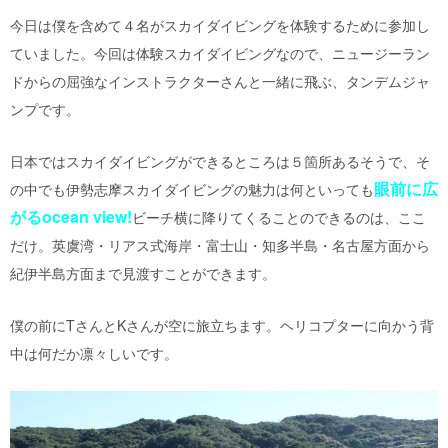
今日は僕を含めて４名がスカイダイビングを体験するために参加し
ていました。今回は体験スカイダイビングなので、ニュージーラン
ドからの屈強なインストラクターさんと一緒に飛ぶ、タンデムジャ
ンプです。
日本ではスカイダイビングができるところは５箇所あるそうで、そ
眼前に広
の中でも伊勢志摩スカイダイビングの魅力は何といっても
がる
ocean view!
ビーチ横に降りてくることのできるのは、ここ
だけ。英虞湾・リアス式海岸・富士山・知多半島・名古屋方面から
紀伊半島方面まで見渡すことができます。
僕の前に
T
さんと
K
さんが空に旅立ちます。ヘリコプターに向かう背
中は何だか凛々しいです。