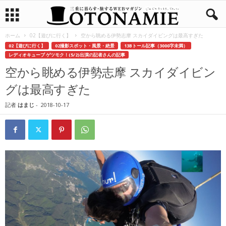
ホーム
02【遊びに行く】
空から眺める伊勢志摩 スカイダイビングは最高すぎた
02【遊びに行く】
02撮影スポット・風景・絶景
13Bトール記事（3000字未満）
レディオキューブ ゲツモク！(5/2)出演の記者さんの記事
空から眺める伊勢志摩 スカイダイビン
グは最高すぎた
記者
はまじ
-
2018-10-17