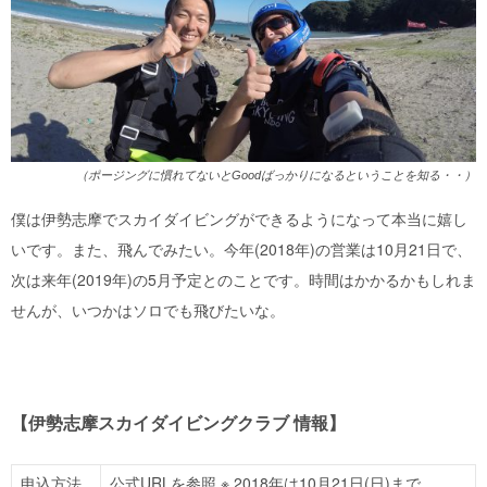
（ポージングに慣れてないとGoodばっかりになるということを知る・・）
僕は伊勢志摩でスカイダイビングができるようになって本当に嬉し
いです。また、飛んでみたい。今年(
2018
年)の営業は
10
月
21
日で、
次は来年(
2019
年)の
5
月予定とのことです。時間はかかるかもしれま
せんが、いつかはソロでも飛びたいな。
【伊勢志摩スカイダイビングクラブ 情報】
申込方法
公式URLを参照 ※.2018年は10月21日(日)まで