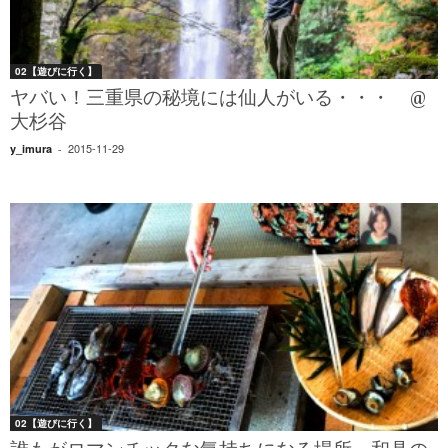
02【遊びに行く】
ヤバい！三重県の秘境には仙人がいる・・・ @
大杉谷
2015-11-29
y_imura
-
02【遊びに行く】