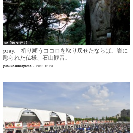
02【遊びに行く】
pray. 祈り願うココロを取り戻せたならば。岩に
彫られた仏様、石山観音。
2016-12-23
yusuke.murayama
-