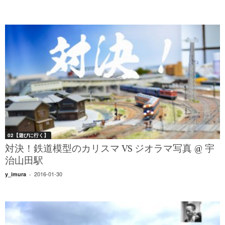
02【遊びに行く】
対決！鉄道模型のカリスマ VS ジオラマ写真 @ 宇
治山田駅
2016-01-30
y_imura
-