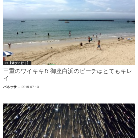
02【遊びに行く】
三重のワイキキ!? 御座白浜のビーチはとてもキレ
イ
2015-07-13
バネッサ
-