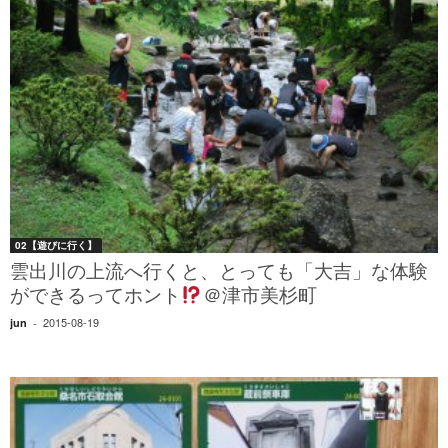
02【遊びに行く】
雲出川の上流へ行くと、とっても「大吉」な体験
ができるってホント
＠津市美杉町
2015-08-19
jun
-