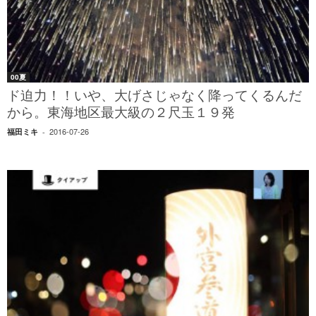
00夏
ド迫力！！いや、大げさじゃなく降ってくるんだ
から。東海地区最大級の２尺玉１９発
2016-07-26
福田ミキ
-