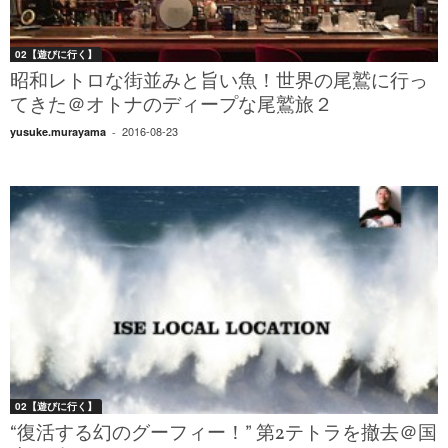
02【遊びに行く】
昭和レトロな街並みと旨い魚！世界の尾鷲に行っ
てきた＠オトナのディープな尾鷲旅２
2016-08-23
yusuke.murayama
-
02【遊びに行く】
“復活する幻のグーフィー！” 第2テトラを撤去＠国