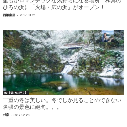
誰もがロマンチックな気持ちになる場所 和具の
ひろの浜に「火場・広の浜」がオープン！
2017-01-21
西根麻里
-
02【遊びに行く】
三重の冬は美しい。冬でしか見ることのできない
名張の景色に絶句。。。
2017-02-23
邦彦
-