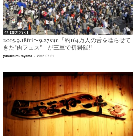
02【遊びに行く】
2015.9.18fri〜9.27sun「約164万人の舌を唸らせて
きた”肉フェス”」が三重で初開催!!
2015-07-21
yusuke.murayama
-