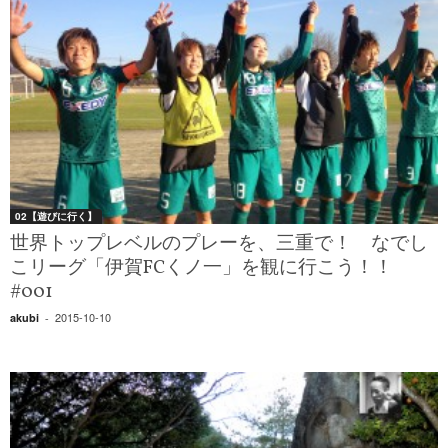
02【遊びに行く】
世界トップレベルのプレーを、三重で！ なでし
こリーグ「伊賀FCくノ一」を観に行こう！！
#001
2015-10-10
akubi
-