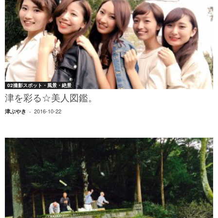
02撮影スポット・風景・絶景
津を彩る☆美人図鑑。
2016-10-22
津ぶやき
-