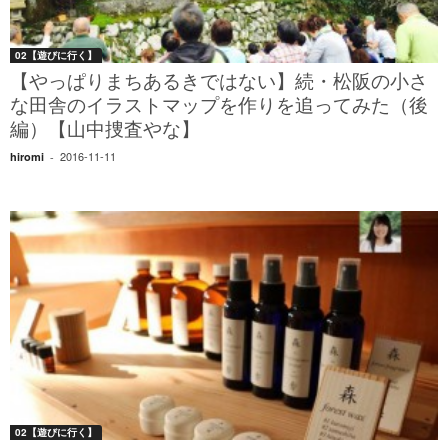
02【遊びに行く】
【やっぱりまちあるきではない】続・松阪の小さ
な田舎のイラストマップを作りを追ってみた（後
編）【山中捜査やな】
2016-11-11
hiromi
-
02【遊びに行く】