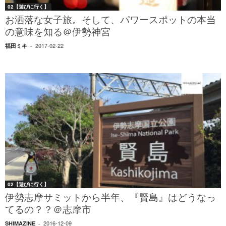
02【遊びに行く】
お洒落な女子旅。そして、パワースポットの本当
の意味を知る＠伊勢神宮
2017-02-22
福田ミキ
-
02【遊びに行く】
伊勢志摩サミットから半年、『賢島』はどうなっ
てるの？？＠志摩市
2016-12-09
SHIMAZINE
-