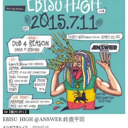
02【遊びに行く】
EBISU HIGH @ANSWER 鈴鹿平田
2015-07-12
イシカワヨシノリ
-