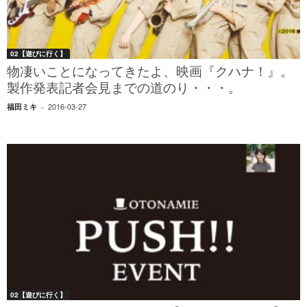
02【遊びに行く】
物凄いことになってきたよ、映画『クハナ！』。
製作発表記者会見までの道のり・・・。
2016-03-27
福田ミキ
-
02【遊びに行く】