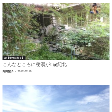
02【遊びに行く】
こんなところに秘湯が‼︎@紀北
2017-07-19
岡田聖子
-