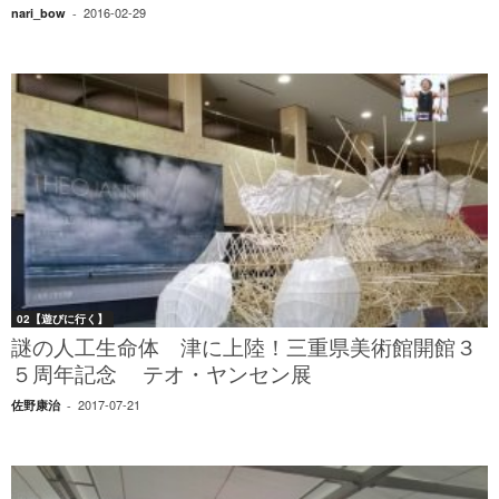
2016-02-29
nari_bow
-
02【遊びに行く】
謎の人工生命体 津に上陸！三重県美術館開館３
５周年記念 テオ・ヤンセン展
2017-07-21
佐野康治
-