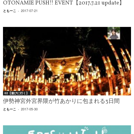
OTONAMIE PUSH!! EVENT【2017.7.21 update】
2017-07-21
ともーこ
-
02【遊びに行く】
伊勢神宮外宮界隈が竹あかりに包まれる3日間
2017-05-30
ともーこ
-