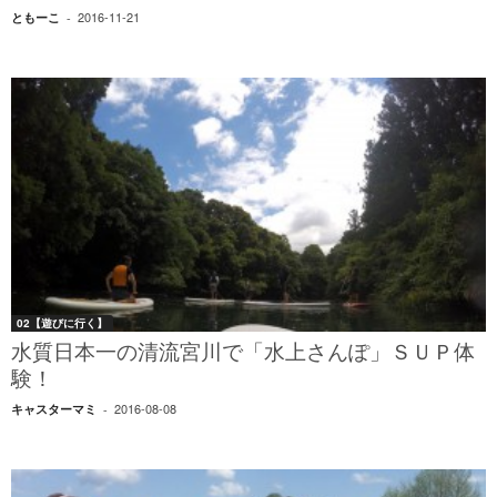
2016-11-21
ともーこ
-
02【遊びに行く】
水質日本一の清流宮川で「水上さんぽ」ＳＵＰ体
験！
2016-08-08
キャスターマミ
-