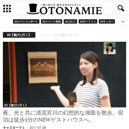
02イベントレポート
02イベント告知
02ゴルフ
02サーフィン
02サッカー
02【遊びに行く】
ホーム
02【遊びに行く】
02【遊びに行く】
夜、光と共に清流宮川の幻想的な湖面を散歩。宿
泊は徒歩5分のNEWゲストハウスへ。
2017-07-28
キャスターマミ
-