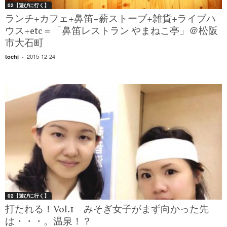
02【遊びに行く】
ランチ+カフェ+鼻笛+薪ストーブ+雑貨+ライブハ
ウス+etc＝「鼻笛レストラン やまねこ亭」＠松阪
市大石町
2015-12-24
tochi
-
02【遊びに行く】
打たれる！Vol.1 みそぎ女子がまず向かった先
は・・・。温泉！？