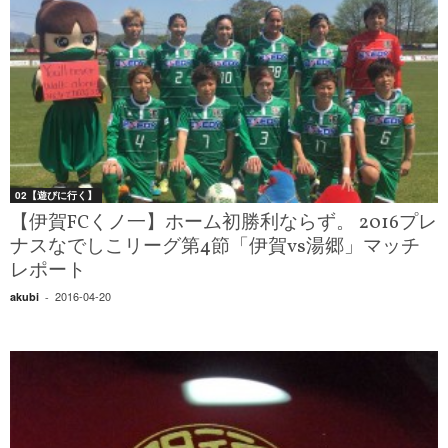
02【遊びに行く】
【伊賀FCくノ一】ホーム初勝利ならず。 2016プレ
ナスなでしこリーグ第4節「伊賀vs湯郷」マッチ
レポート
2016-04-20
akubi
-