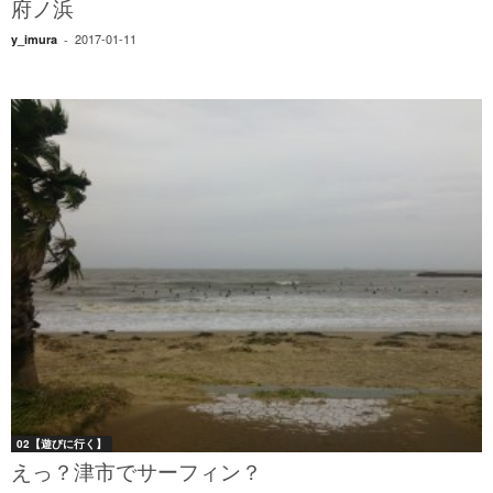
府ノ浜
2017-01-11
y_imura
-
02【遊びに行く】
えっ？津市でサーフィン？