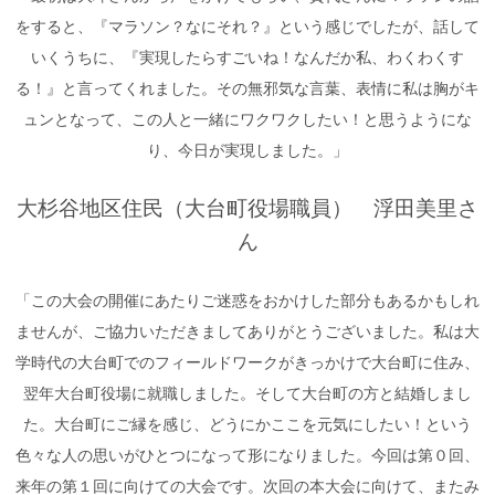
をすると、『マラソン？なにそれ？』という感じでしたが、話して
いくうちに、『実現したらすごいね！なんだか私、わくわくす
る！』と言ってくれました。その無邪気な言葉、表情に私は胸がキ
ュンとなって、この人と一緒にワクワクしたい！と思うようにな
り、今日が実現しました。」
大杉谷地区住民（大台町役場職員） 浮田美里さ
ん
「この大会の開催にあたりご迷惑をおかけした部分もあるかもしれ
ませんが、ご協力いただきましてありがとうございました。私は大
学時代の大台町でのフィールドワークがきっかけで大台町に住み、
翌年大台町役場に就職しました。そして大台町の方と結婚しまし
た。大台町にご縁を感じ、どうにかここを元気にしたい！という
色々な人の思いがひとつになって形になりました。今回は第０回、
来年の第１回に向けての大会です。次回の本大会に向けて、またみ