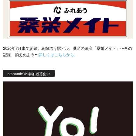
2020年7月末で閉鎖。哀愁漂う駅ビル、桑名の遺産「桑栄メイト」〜その
記憶、消えぬよう〜
詳しくはこちらから。
otonamieYo!参加者募集中