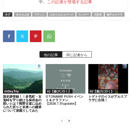
中。
この記者が登場する記事
タグ
きゃらぶき
マラソン
ユネスコエコパーク
ランナー
大杉谷
柚子カステラ
他の記事
同じ記者から
00DayTrip
02【遊びに行く】
02【遊びに行く】
国史跡登録！！多気町・女
OTONAMIE PUSH イベン
トゲトゲのイスがアルスプ
鬼峠を守り続ける保存会の
ト＆クラファン
ラザに出現！
想いとは？熊野古道に込め
【2026.7.31update】
られた祈りと未来への継承
について深掘りしてみた