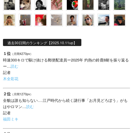
過去30日間のランキング【2025.10.11up】
１位
（月間4270pv）
時速300キロで駆け抜ける郵便配達員ー2025年 灼熱の鈴鹿8耐を振り返る
ー…
読む
記者
木全彩花
２位
（月間1270pv）
全貌は誰も知らない….江戸時代から続く謎行事「お月見どろぼう」がも
はやロマン…
読む
記者
福田ミキ