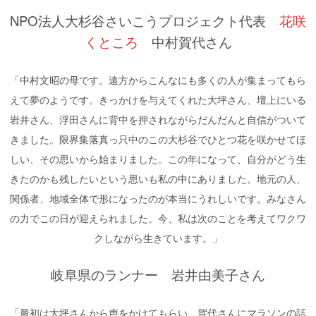
NPO法人大杉谷さいこうプロジェクト代表
花咲
くところ
中村賀代さん
「中村文昭の母です。遠方からこんなにも多くの人が集まってもら
えて夢のようです。きっかけを与えてくれた大坪さん、壇上にいる
岩井さん、浮田さんに背中を押されながらだんだんと自信がついて
きました。限界集落真っ只中のこの大杉谷でひとつ花を咲かせてほ
しい、その思いから始まりました。この年になって、自分がどう生
きたのかも残したいという思いも私の中にありました。地元の人、
関係者、地域全体で形になったのが本当にうれしいです。みなさん
の力でこの日が迎えられました。今、私は次のことを考えてワクワ
クしながら生きています。」
岐阜県のランナー 岩井由美子さん
「最初は大坪さんから声をかけてもらい、賀代さんにマラソンの話