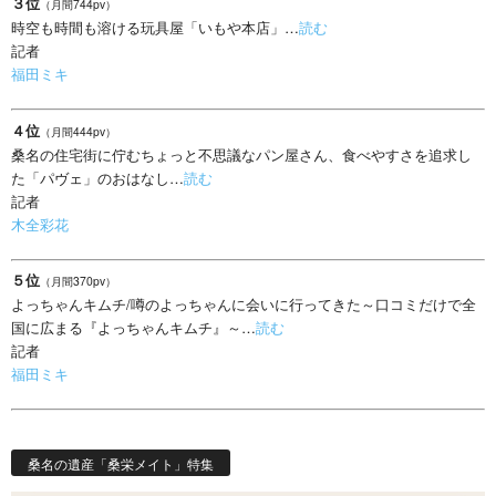
３位
（月間744pv）
時空も時間も溶ける玩具屋「いもや本店」…
読む
記者
福田ミキ
４位
（月間444pv）
桑名の住宅街に佇むちょっと不思議なパン屋さん、食べやすさを追求し
た「パヴェ」のおはなし…
読む
記者
木全彩花
５位
（月間370pv）
よっちゃんキムチ/噂のよっちゃんに会いに行ってきた～口コミだけで全
国に広まる『よっちゃんキムチ』～…
読む
記者
福田ミキ
桑名の遺産「桑栄メイト」特集