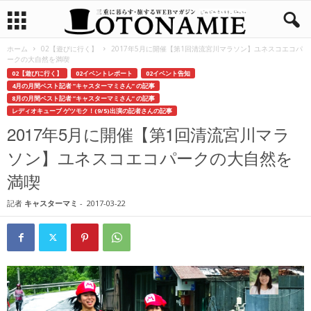
ホーム
02【遊びに行く】
2017年5月に開催【第1回清流宮川マラソン】ユネスコエコパ
ークの大自然を満喫
02【遊びに行く】
02イベントレポート
02イベント告知
4月の月間ベスト記者 ”キャスターマミさん” の記事
8月の月間ベスト記者 ”キャスターマミさん” の記事
レディオキューブ ゲツモク！(9/5)出演の記者さんの記事
2017年5月に開催【第1回清流宮川マラ
ソン】ユネスコエコパークの大自然を
満喫
記者
キャスターマミ
-
2017-03-22