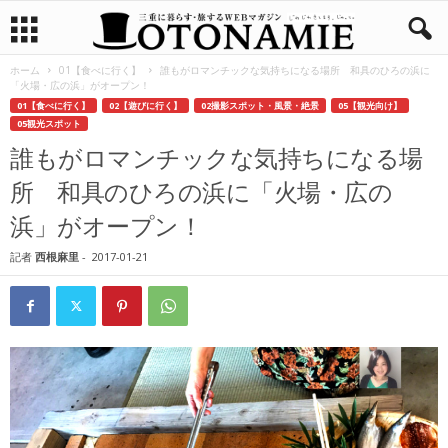
ホーム
01【食べに行く】
誰もがロマンチックな気持ちになる場所 和具のひろの浜に
「火場・広の浜」がオープン！
01【食べに行く】
02【遊びに行く】
02撮影スポット・風景・絶景
05【観光向け】
05観光スポット
誰もがロマンチックな気持ちになる場
所 和具のひろの浜に「火場・広の
浜」がオープン！
記者
西根麻里
-
2017-01-21