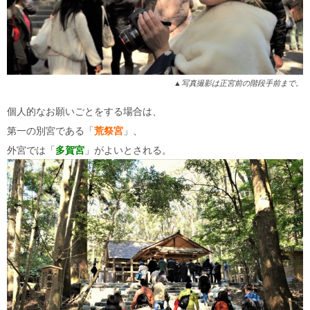
▲写真撮影は正宮前の階段手前まで。
個人的なお願いごとをする場合は、
第一の別宮である「
荒祭宮
」、
外宮では「
多賀宮
」がよいとされる。