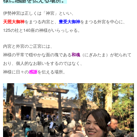
伊勢神宮は正しくは「神宮」といい、
天照大御神
をまつる内宮と、
豊受大御神
をまつる外宮を中心に、
125の社と140座の神様がいらっしゃる。
内宮と外宮のご正宮には、
神様の平常で穏やかな面の塊である
和魂
（にぎみたま）が祀られて
おり、個人的なお願いをするのではなく、
神様に日々の
感謝
を伝える場所。