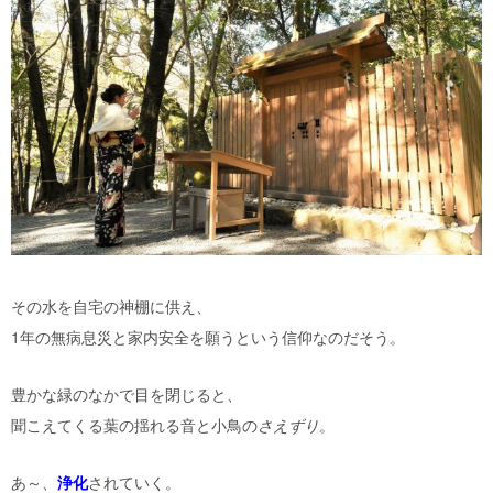
その水を自宅の神棚に供え、
1年の無病息災と家内安全を願うという信仰なのだそう。
豊かな緑のなかで目を閉じると、
聞こえてくる葉の揺れる音と小鳥の
さえずり
。
あ～、
浄化
されていく。