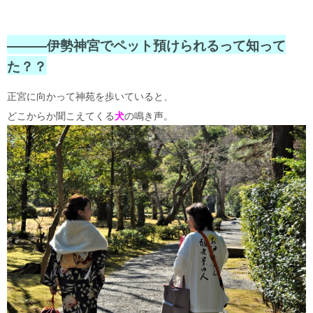
———伊勢神宮でペット預けられるって知って
た？？
正宮に向かって神苑を歩いていると、
どこからか聞こえてくる
犬
の鳴き声。