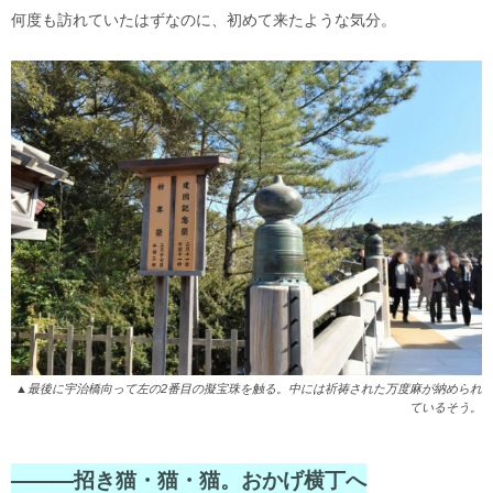
何度も訪れていたはずなのに、初めて来たような気分。
▲最後に宇治橋向って左の2番目の擬宝珠を触る。中には祈祷された万度麻が納められ
ているそう。
———招き猫・猫・猫。おかげ横丁へ