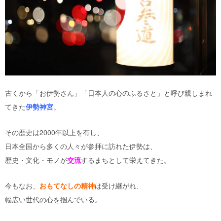
古くから「お伊勢さん」「日本人の心のふるさと」と呼び親しまれ
てきた
伊勢神宮
。
その歴史は2000年以上を有し、
日本全国から多くの人々が参拝に訪れた伊勢は、
歴史・文化・モノが
交流
するまちとして栄えてきた。
今もなお、
おもてなしの精神
は受け継がれ、
幅広い世代の心を掴んでいる。