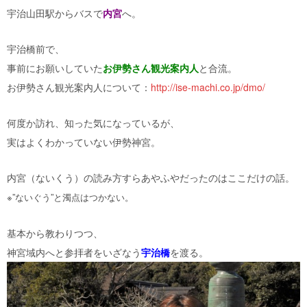
宇治山田駅からバスで
内宮
へ。
宇治橋前で、
事前にお願いしていた
お伊勢さん観光案内人
と合流。
お伊勢さん観光案内人について：
http://ise-machi.co.jp/dmo/
何度か訪れ、知った気になっているが、
実はよくわかっていない伊勢神宮。
内宮（ないくう）の読み方すらあやふやだったのはここだけの話。
※”ないぐう”と濁点はつかない。
基本から教わりつつ、
神宮域内へと参拝者をいざなう
宇治橋
を渡る。