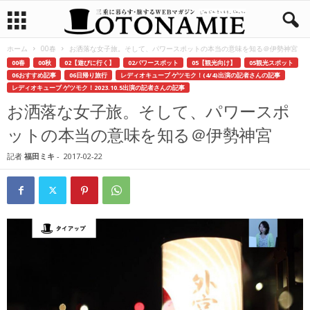
ホーム
00春
お洒落な女子旅。そして、パワースポットの本当の意味を知る＠伊勢神宮
00春
00秋
02【遊びに行く】
02パワースポット
05【観光向け】
05観光スポット
06おすすめ記事
06日帰り旅行
レディオキューブ ゲツモク！(4/4)出演の記者さんの記事
レディオキューブ ゲツモク！2023.10.5出演の記者さんの記事
お洒落な女子旅。そして、パワースポ
ットの本当の意味を知る＠伊勢神宮
記者
福田ミキ
-
2017-02-22