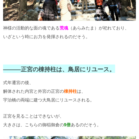
神様の活動的な面の魂である
荒魂
（あらみたま）が祀れており、
いざという時にお力を発揮されるのだそう。
―――正宮の棟持柱は、鳥居にリユース。
式年遷宮の後、
解体された内宮と外宮の正宮の
棟持柱
は、
宇治橋の両端に建つ大鳥居にリユースされる。
正宮を見ることはできないが、
大きさは、こちらの御稲御倉の
5倍
あるのだそう。