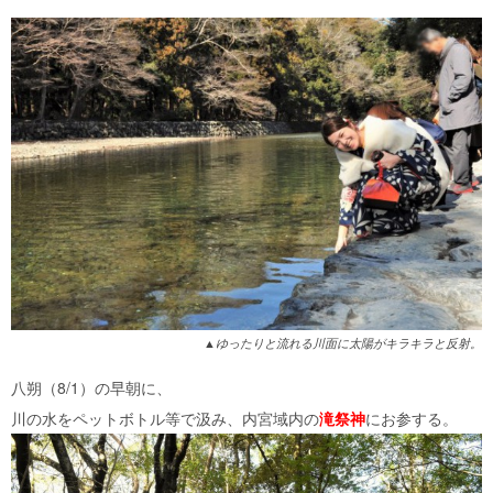
▲ゆったりと流れる川面に太陽がキラキラと反射。
八朔（8/1）の早朝に、
川の水をペットボトル等で汲み、内宮域内の
滝祭神
にお参する。