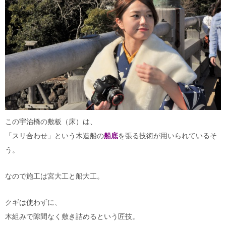
この宇治橋の敷板（床）は、
「スリ合わせ」という木造船の
船底
を張る技術が用いられているそ
う。
なので施工は宮大工と船大工。
クギは使わずに、
木組みで隙間なく敷き詰めるという匠技。