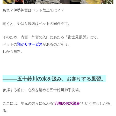
あれ？伊勢神宮はペット禁止では？？
聞くと、やはり境内はペットの同伴不可。
そのため、内宮・外宮の入口にあたる「衛士見張所」にて、
ペットの
預かりサービス
があるのだそう。
しかも無料。
———
五十鈴川の水を汲み、
お参りする風習。
参拝する前に、心身を清める五十鈴川御手洗場。
ここには、地元の方々に伝わる”
八朔のお水汲み
”という習わしがあ
る。