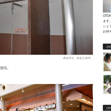
OTO
ます
シェ
お待
OT
みなさん、おなじみの。
雰囲気。
OT