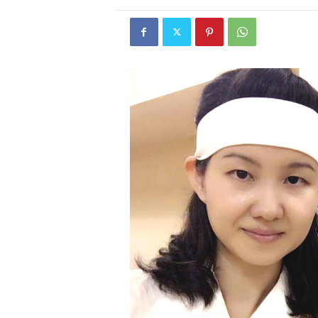
W
E
B
マ
ガ
ジ
ン
-
O
T
O
N
A
M
I
E
（
オ
ト
ナ
ミ