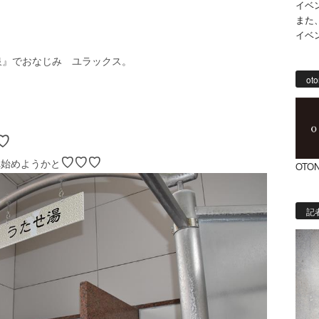
イベ
また
イベ
泉』でおなじみ ユラックス。
oto
♡
♡♡♡
れ始めようかと
OTON
記