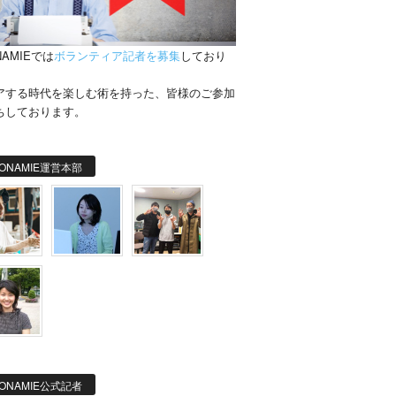
NAMIEでは
ボランティア記者を募集
しており
。
アする時代を楽しむ術を持った、皆様のご参加
ちしております。
ONAMIE運営本部
ONAMIE公式記者