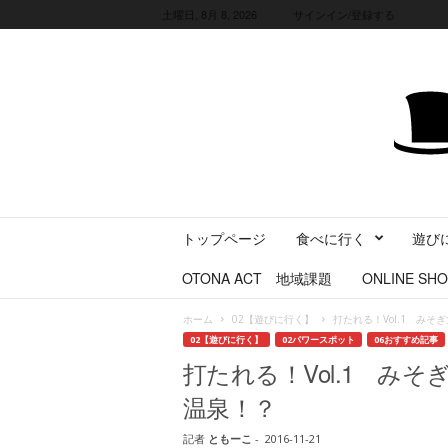
土曜日, 8月 8, 2026
サインイン/登録する
三
トップページ
食べに行く
遊び
重
県
OTONA ACT 地域課題
ONLINE SHO
に
暮
ホーム
02【遊びに行く】
打たれる！Vol.1 み
ら
02【遊びに行く】
02パワースポット
06おすすめ記事
す
打たれる！Vol.1 み
・
旅
温泉！？
す
る
記者
ともーこ
-
2016-11-21