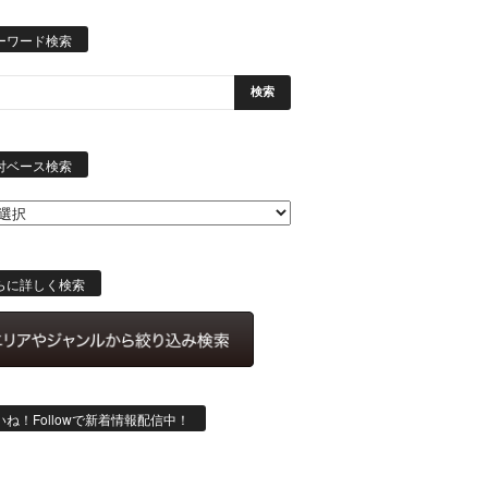
ーワード検索
日
付
付ベース検索
ベ
ー
ス
検
索
らに詳しく検索
いね！Followで新着情報配信中！