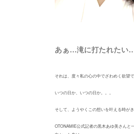
エ
）
あぁ…滝に打たれたい
それは、度々私の心の中でざわめく欲望
いつの日か、いつの日か。。。
そして、ようやくこの想いを叶える時が
OTONAMIE公式記者の黒木あゆ美さんと