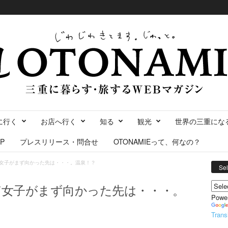
に行く
お店へ行く
知る
観光
世界の三重にな
P
プレスリリース・問合せ
OTONAMIEって、何なの？
そぎ女子がまず向かった先は・・・。温泉！？
Se
そぎ女子がまず向かった先は・・・。
Powe
Trans