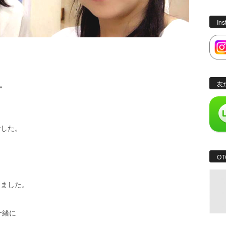
In
…
友
でした。
OT
きました。
一緒に