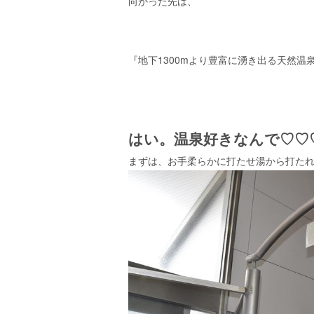
向かった先は、
『地下1300mより豊富に湧き出る天然温
はい。温泉好きなんで♡♡
まずは、お手柔らかに打たせ湯から打た