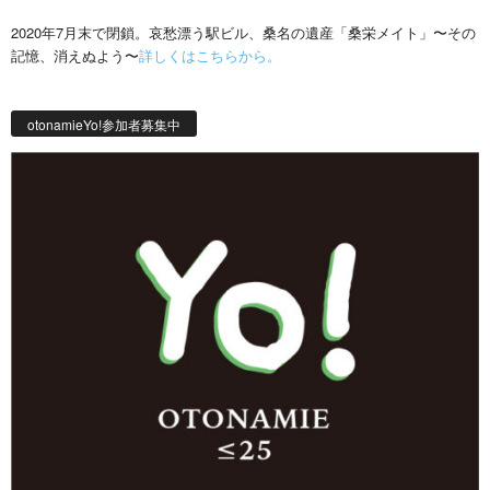
2020年7月末で閉鎖。哀愁漂う駅ビル、桑名の遺産「桑栄メイト」〜その
記憶、消えぬよう〜
詳しくはこちらから。
otonamieYo!参加者募集中