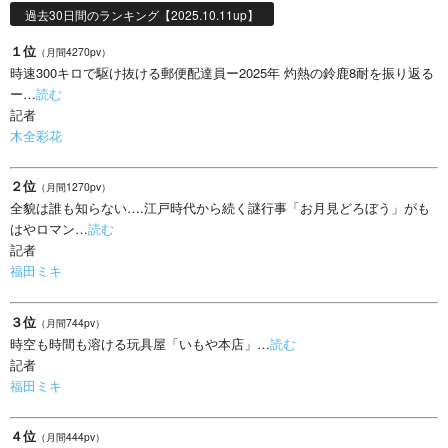
過去30日間のランキング【2025.10.11up】
１位
（月間4270pv）
時速300キロで駆け抜ける郵便配達員ー2025年 灼熱の鈴鹿8耐を振り返る
ー…
読む
記者
木全彩花
２位
（月間1270pv）
全貌は誰も知らない….江戸時代から続く謎行事「お月見どろぼう」がも
はやロマン…
読む
記者
福田ミキ
３位
（月間744pv）
時空も時間も溶ける玩具屋「いもや本店」…
読む
記者
福田ミキ
４位
（月間444pv）