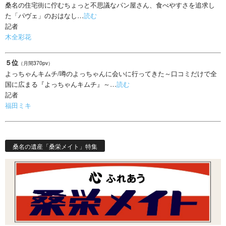
桑名の住宅街に佇むちょっと不思議なパン屋さん、食べやすさを追求し
た「パヴェ」のおはなし…
読む
記者
木全彩花
５位
（月間370pv）
よっちゃんキムチ/噂のよっちゃんに会いに行ってきた～口コミだけで全
国に広まる『よっちゃんキムチ』～…
読む
記者
福田ミキ
桑名の遺産「桑栄メイト」特集