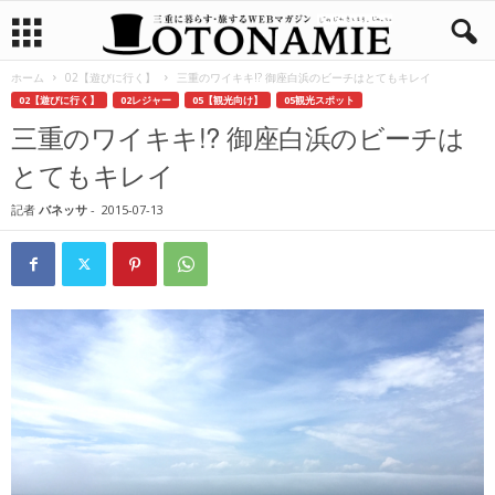
ホーム
02【遊びに行く】
三重のワイキキ!? 御座白浜のビーチはとてもキレイ
02【遊びに行く】
02レジャー
05【観光向け】
05観光スポット
三重のワイキキ!? 御座白浜のビーチは
とてもキレイ
記者
バネッサ
-
2015-07-13