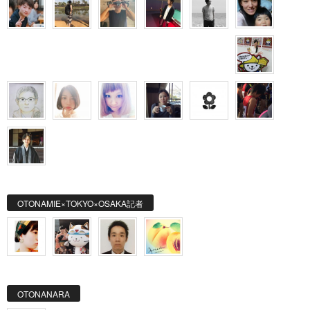
OTONAMIE×TOKYO×OSAKA記者
OTONANARA