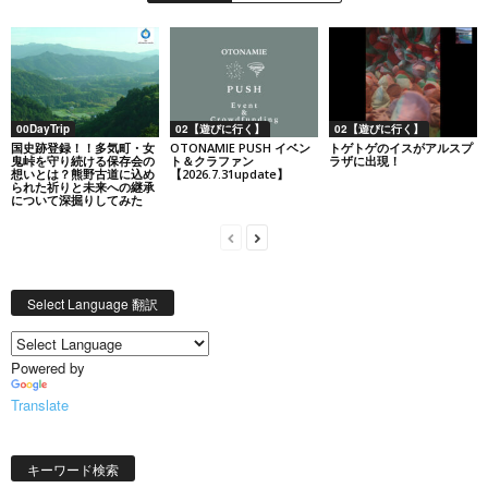
00DayTrip
02【遊びに行く】
02【遊びに行く】
国史跡登録！！多気町・女
OTONAMIE PUSH イベン
トゲトゲのイスがアルスプ
鬼峠を守り続ける保存会の
ト＆クラファン
ラザに出現！
想いとは？熊野古道に込め
【2026.7.31update】
られた祈りと未来への継承
について深掘りしてみた
Select Language 翻訳
Powered by
Translate
キーワード検索