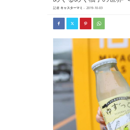
W
記者
キャスターマミ
-
2019-10-03
E
B
マ
ガ
ジ
ン
-
O
T
O
N
A
M
I
E
（
オ
ト
ナ
ミ