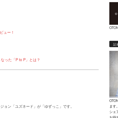
OTON
ビュー！
記
った「P to P」とは？
OTO
ます
ージョン「ユズネード」が「ゆずっこ」です。
シェ
お待