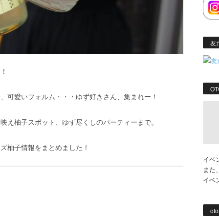
友
す！
OT
味、可愛いフォルム・・・ゆず好きさん、集まれー！
タ映え柚子スポット、ゆず尽くしのパーティーまで。
ユズ柚子情報をまとめました！
イベ
また
イベ
oto