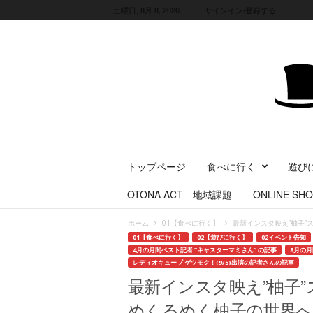
土曜日, 8月 8, 2026
サインイン/登録する
三
トップページ
食べに行く
遊び
重
県
OTONA ACT 地域課題
ONLINE SHO
に
暮
ホーム
01【食べに行く】
最新インスタ映え”柚子
ら
01【食べに行く】
02【遊びに行く】
02イベント告知
す
4月の月間ベスト記者 ”キャスターマミさん” の記事
8月の月
・
レディオキューブ ゲツモク！(9/5)出演の記者さんの記事
旅
最新インスタ映え”柚子
す
めくるめく柚子の世界
る