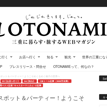
に行く
お店へ行く
知る
観光
世界の三重にな
P
プレスリリース・問合せ
OTONAMIEって、何なの？
”スポット＆パーティー！ようこそめくるめく柚子の世界へ
Se
03【お店へ行く】
04【知る】
13Bトール記事（3000字未満）
間ベスト記者 ”キャスターマミさん” の記事
”スポット＆パーティー！ようこそ
キ
へ