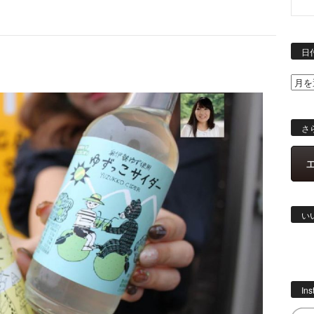
日
さ
い
In