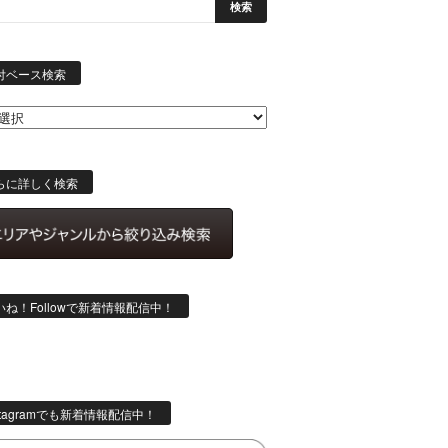
日
付
付ベース検索
ベ
ー
ス
検
索
らに詳しく検索
いね！Followで新着情報配信中！
stagramでも新着情報配信中！