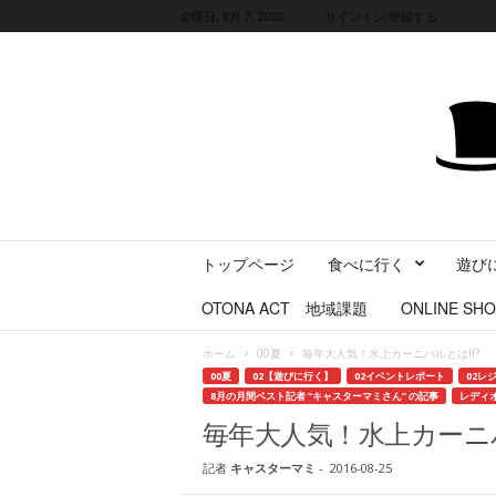
金曜日, 8月 7, 2026
サインイン/登録する
三
トップページ
食べに行く
遊び
重
県
OTONA ACT 地域課題
ONLINE SHO
に
暮
ホーム
00夏
毎年大人気！水上カーニバルとは!!?
ら
00夏
02【遊びに行く】
02イベントレポート
02レ
す
8月の月間ベスト記者 ”キャスターマミさん” の記事
レディオ
・
毎年大人気！水上カーニバ
旅
す
記者
キャスターマミ
-
2016-08-25
る