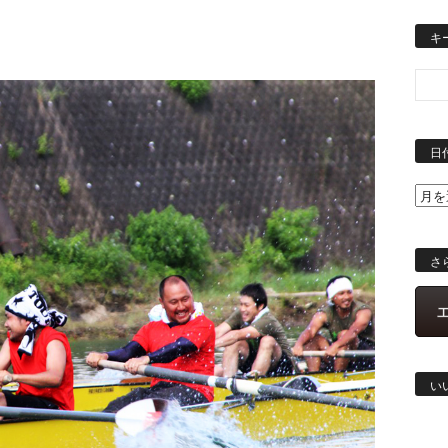
キ
日
さ
い