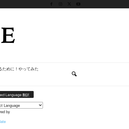
るために！やってみた
lect Language 翻訳
red by
late