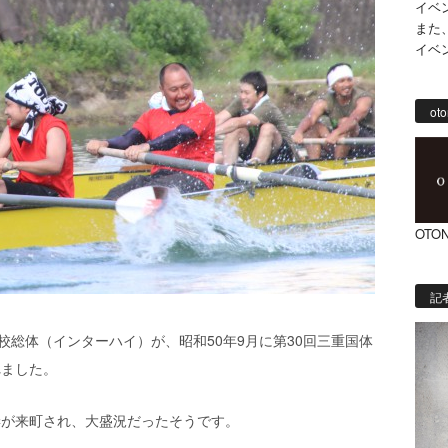
イベ
また
イベ
oto
OTON
記
校総体（インターハイ）が、昭和50年9月に第30回三重国体
れました。
妻が来町され、大盛況だったそうです。