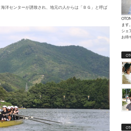
Ｇ海洋センターが誘致され、地元の人からは「ＢＧ」と呼ば
OTO
ます
シェ
お待
OT
OT