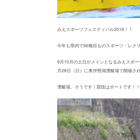
エ
）
みえスポーツフェスティバル2016！！
今年も県内で66種目ものスポーツ・レク
9月10月の土日がメインとなるみえスポー
月28日（日）に奥伊勢湖漕艇場で開催さ
漕艇場、そうです！競技はボートです！