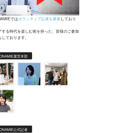
NAMIEでは
ボランティア記者を募集
しており
。
アする時代を楽しむ術を持った、皆様のご参加
ちしております。
ONAMIE運営本部
ONAMIE公式記者