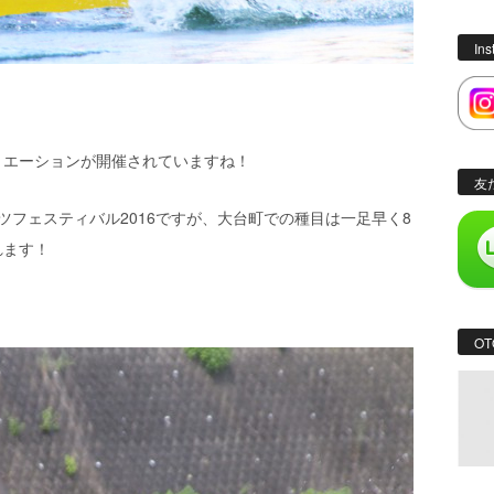
In
リエーションが開催されていますね！
友
ツフェスティバル2016ですが、大台町での種目は一足早く8
れます！
！
OT