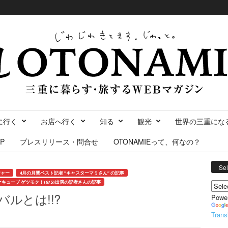
に行く
お店へ行く
知る
観光
世界の三重にな
P
プレスリリース・問合せ
OTONAMIEって、何なの？
Se
ジャー
4月の月間ベスト記者 ”キャスターマミさん” の記事
キューブ ゲツモク！(9/5)出演の記者さんの記事
ルとは!!?
Powe
Trans