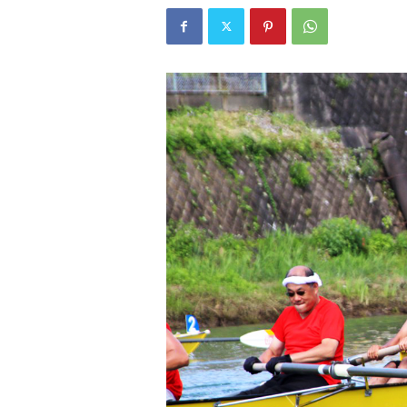
W
E
B
マ
ガ
ジ
ン
-
O
T
O
N
A
M
I
E
（
オ
ト
ナ
ミ