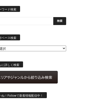
ーワード検索
日
付
付ベース検索
ベ
ー
ス
検
索
らに詳しく検索
いね！Followで新着情報配信中！