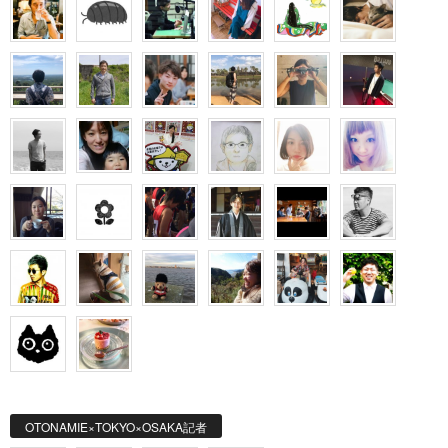
OTONAMIE×TOKYO×OSAKA記者