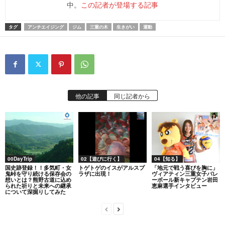
中。
この記者が登場する記事
タグ
アンチエイジング
ジム
三重の木
生きがい
運動
他の記事
同じ記者から
00DayTrip
02【遊びに行く】
04【知る】
国史跡登録！！多気町・女
トゲトゲのイスがアルスプ
「地元で戦う喜びを胸に」
鬼峠を守り続ける保存会の
ラザに出現！
ヴィアティン三重女子バレ
想いとは？熊野古道に込め
ーボール新キャプテン岩田
られた祈りと未来への継承
恵麻選手インタビュー
について深掘りしてみた