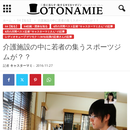
ホーム
04【知る】
介護施設の中に若者の集うスポーツジムが？？
04【知る】
04伝統・団体を知る
4月の月間ベスト記者 ”キャスターマミさん” の記事
8月の月間ベスト記者 ”キャスターマミさん” の記事
レディオキューブ ゲツモク！(9/5)出演の記者さんの記事
介護施設の中に若者の集うスポーツジ
ムが？？
記者
キャスターマミ
-
2016-11-27