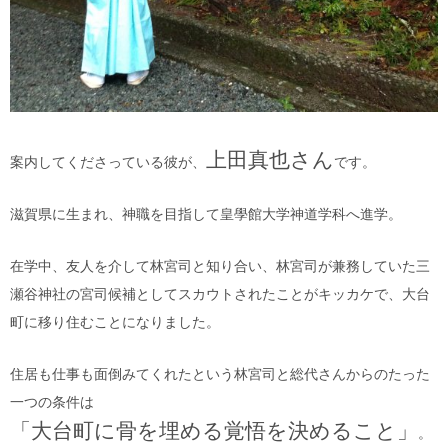
上田真也さん
案内してくださっている彼が、
です。
滋賀県に生まれ、神職を目指して皇學館大学神道学科へ進学。
在学中、友人を介して林宮司と知り合い、林宮司が兼務していた三
瀬谷神社の宮司候補としてスカウトされたことがキッカケで、大台
町に移り住むことになりました。
住居も仕事も面倒みてくれたという林宮司と総代さんからのたった
一つの条件は
「大台町に骨を埋める覚悟を決めること」
。