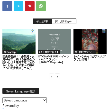
他の記事
同じ記者から
00DayTrip
02【遊びに行く】
02【遊びに行く】
国史跡登録！！多気町・女
OTONAMIE PUSH イベン
トゲトゲのイスがアルスプ
鬼峠を守り続ける保存会の
ト＆クラファン
ラザに出現！
想いとは？熊野古道に込め
【2026.7.31update】
られた祈りと未来への継承
について深掘りしてみた
Select Language 翻訳
Powered by