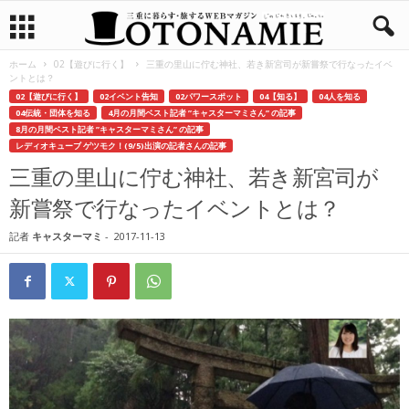
ホーム
02【遊びに行く】
三重の里山に佇む神社、若き新宮司が新嘗祭で行なったイベ
ントとは？
02【遊びに行く】
02イベント告知
02パワースポット
04【知る】
04人を知る
04伝統・団体を知る
4月の月間ベスト記者 ”キャスターマミさん” の記事
8月の月間ベスト記者 ”キャスターマミさん” の記事
レディオキューブ ゲツモク！(9/5)出演の記者さんの記事
三重の里山に佇む神社、若き新宮司が
新嘗祭で行なったイベントとは？
記者
キャスターマミ
-
2017-11-13