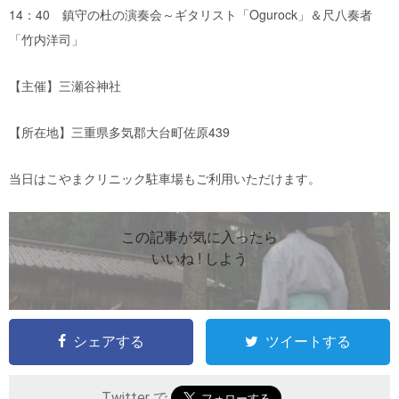
14：40 鎮守の杜の演奏会～ギタリスト「Ogurock」＆尺八奏者
「竹内洋司」
【主催】三瀬谷神社
【所在地】三重県多気郡大台町佐原439
当日はこやまクリニック駐車場もご利用いただけます。
この記事が気に入ったら
いいね ! しよう
シェアする
ツイートする
Twitter で