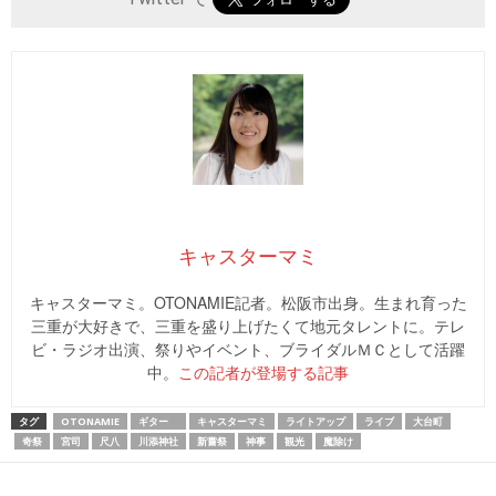
キャスターマミ
キャスターマミ。OTONAMIE記者。松阪市出身。生まれ育った
三重が大好きで、三重を盛り上げたくて地元タレントに。テレ
ビ・ラジオ出演、祭りやイベント、ブライダルＭＣとして活躍
中。
この記者が登場する記事
タグ
OTONAMIE
ギター
キャスターマミ
ライトアップ
ライブ
大台町
奇祭
宮司
尺八
川添神社
新嘗祭
神事
観光
魔除け