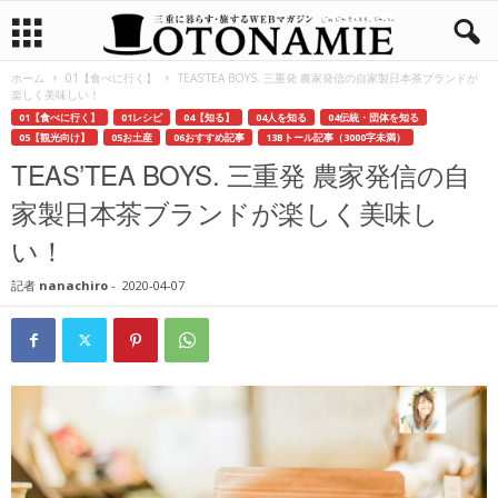
ホーム
01【食べに行く】
TEAS’TEA BOYS. 三重発 農家発信の自家製日本茶ブランドが
楽しく美味しい！
01【食べに行く】
01レシピ
04【知る】
04人を知る
04伝統・団体を知る
05【観光向け】
05お土産
06おすすめ記事
13Bトール記事（3000字未満）
TEAS’TEA BOYS. 三重発 農家発信の自
家製日本茶ブランドが楽しく美味し
い！
記者
nanachiro
-
2020-04-07