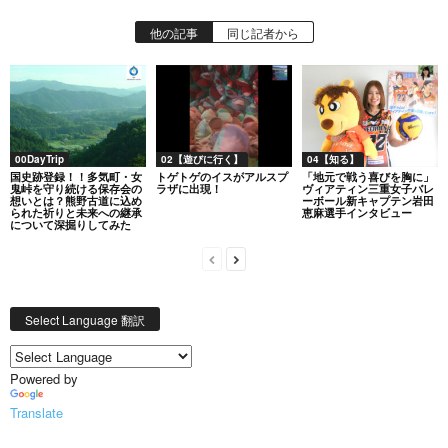
他の記事
同じ記者から
00DayTrip
02【遊びに行く】
04【知る】
国史跡登録！！多気町・女
トゲトゲのイスがアルスプ
「地元で戦う喜びを胸に」
鬼峠を守り続ける保存会の
ラザに出現！
ヴィアティン三重女子バレ
想いとは？熊野古道に込め
ーボール新キャプテン岩田
られた祈りと未来への継承
恵麻選手インタビュー
について深掘りしてみた
Select Language 翻訳
Powered by
Translate