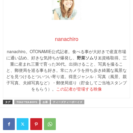
nanachiro
nanachiro。OTONAMIE公式記者。食べる事が大好きで産直市場
に通い詰め、好きな気持ちが爆発し、
野菜ソムリエ
資格取得。三
重に産まれ三重で育った30代。出掛けること、写真を撮るこ
と、郵便局を巡る事も好き。常にカメラを持ち歩き綺麗な風景な
どを見つけるとついつい寄り道。得意ジャンル：写真（風景、親
子写真、夫婦写真など）・郵便局巡り（貯金してご当地スタンプ
をもらう）。
この記者が登場する映像
タグ
TEAS'TEA BOYS
お茶
ティーズティーボーイズ