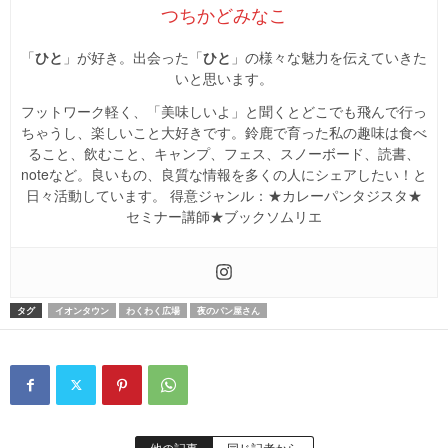
つちかどみなこ
「
ひと
」が好き。出会った「
ひと
」の様々な魅力を伝えていきた
いと思います。
フットワーク軽く、「美味しいよ」と聞くとどこでも飛んで行っ
ちゃうし、楽しいこと大好きです。鈴鹿で育った私の趣味は食べ
ること、飲むこと、キャンプ、フェス、スノーボード、読書、
noteなど。良いもの、良質な情報を多くの人にシェアしたい！と
日々活動しています。 得意ジャンル：★カレーパンタジスタ★
セミナー講師★ブックソムリエ
タグ
イオンタウン
わくわく広場
夜のパン屋さん
他の記事
同じ記者から