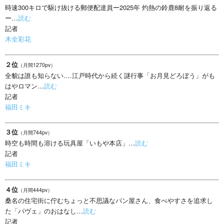
時速300キロで駆け抜ける郵便配達員ー2025年 灼熱の鈴鹿8耐を振り返る
ー…
読む
記者
木全彩花
２位
（月間1270pv）
全貌は誰も知らない….江戸時代から続く謎行事「お月見どろぼう」がも
はやロマン…
読む
記者
福田ミキ
３位
（月間744pv）
時空も時間も溶ける玩具屋「いもや本店」…
読む
記者
福田ミキ
４位
（月間444pv）
桑名の住宅街に佇むちょっと不思議なパン屋さん、食べやすさを追求し
た「パヴェ」のおはなし…
読む
記者