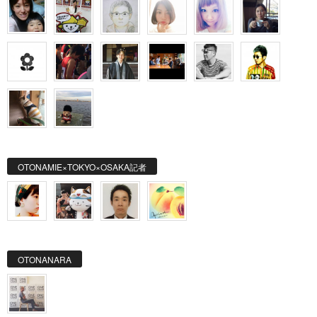
OTONAMIE×TOKYO×OSAKA記者
OTONANARA