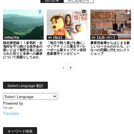
00DayTrip
04【知る】
03【お店へ行く】
国史跡登録！！多気町・女
「地元で戦う喜びを胸に」
農業用倉庫からはじまる新
鬼峠を守り続ける保存会の
ヴィアティン三重女子バレ
しいローカルのかたち、い
想いとは？熊野古道に込め
ーボール新キャプテン岩田
なべの田園に佇むセレクト
られた祈りと未来への継承
恵麻選手インタビュー
ショップ
について深掘りしてみた
Select Language 翻訳
Powered by
Translate
キーワード検索