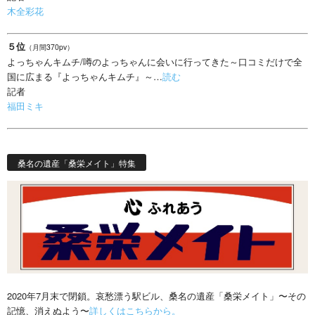
木全彩花
５位
（月間370pv）
よっちゃんキムチ/噂のよっちゃんに会いに行ってきた～口コミだけで全
国に広まる『よっちゃんキムチ』～…
読む
記者
福田ミキ
桑名の遺産「桑栄メイト」特集
2020年7月末で閉鎖。哀愁漂う駅ビル、桑名の遺産「桑栄メイト」〜その
記憶、消えぬよう〜
詳しくはこちらから。