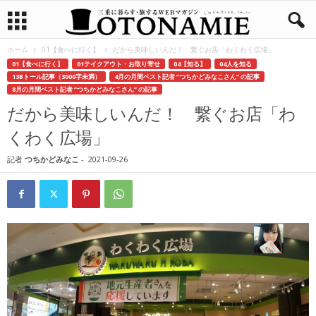
ホーム
01【食べに行く】
だから美味しいんだ！ 繋ぐお店「わくわく広場」
01【食べに行く】
01テイクアウト・お取り寄せ
04【知る】
04人を知る
13Bトール記事（3000字未満）
4月の月間ベスト記者 ”つちかどみなこさん” の記事
8月の月間ベスト記者 ”つちかどみなこさん” の記事
だから美味しいんだ！ 繋ぐお店「わ
くわく広場」
記者
つちかどみなこ
-
2021-09-26