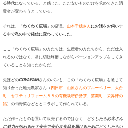
る時代
になっている、と感じた。ただ安いものだけを求めてきた消
費者が変わろうとしている。
それは、「
わくわく広場
」の店長、
山本千穂さん
にお話をお伺いす
る中で私の中で確信に変わっていった。
ここ「わくわく広場」の方たちは、生産者の方たちから、ただ仕入
れるのではなく、常に切磋琢磨しながらバージョンアップをしてき
ていることを知ったからだ。
先ほどの
COVAPAIN
さんのパンも、この「わくわく広場」を通じて
知り合った地元農家さん（
四日市 山原さんのブルーベリー、大台
町 セフティリファーム８８の有機栽培伊勢茶、芸濃町 栄昇軒の
餡
）の旬野菜などととコラボして作られている。
ただ作ったものを置いて販売するのではなく、
どうしたらお客さん
に魅力が伝わるか？安全で安心な食品を届けるためにどうしたらい