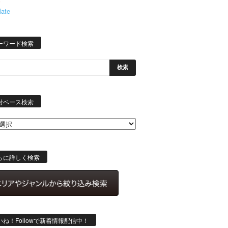
late
ーワード検索
日
付
付ベース検索
ベ
ー
ス
検
索
らに詳しく検索
いね！Followで新着情報配信中！