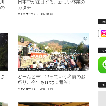
宮川
日本中が注目する、新しい林業の
クの
カタチ
2017-01-30
キャスターマミ
-
In
友
レディオキューブ ゲツモク！(9/5)出演の記者さんの記事
上さ
どーんと来い!!!っていう名前のお
祭り。今年も11/13に開催！
OT
2016-11-04
キャスターマミ
-