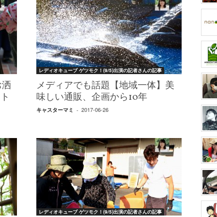
レディオキューブ ゲツモク！(9/5)出演の記者さんの記事
お洒
メディアでも話題【地域一体】美
ット
味しい通販、企画から10年
2017-06-26
キャスターマミ
-
レディオキューブ ゲツモク！(9/5)出演の記者さんの記事