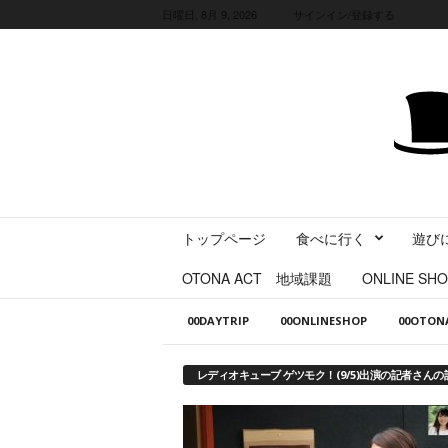
日曜日, 8月 9, 2026
サインイン/登録する
三
トップページ
食べに行く
遊び
重
県
OTONA ACT 地域課題
ONLINE SHO
に
暮
00DAYTRIP
00ONLINESHOP
00OTO
ら
す
・
レディオキューブ ゲツモク！(9/5)出演の記者さんの
旅
す
る