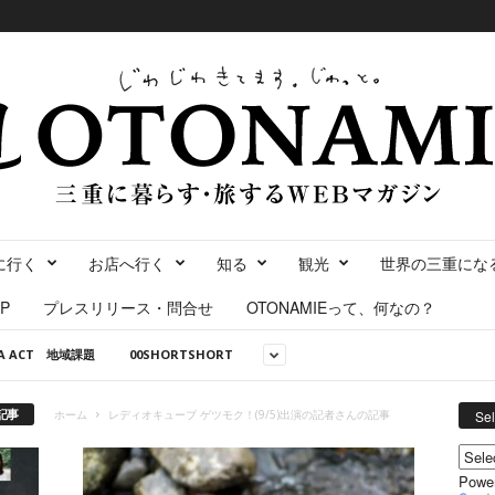
に行く
お店へ行く
知る
観光
世界の三重にな
P
プレスリリース・問合せ
OTONAMIEって、何なの？
NA ACT 地域課題
00SHORTSHORT
記事
ホーム
レディオキューブ ゲツモク！(9/5)出演の記者さんの記事
Se
Powe