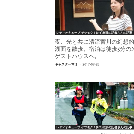
W
E
B
マ
ガ
レディオキューブ ゲツモク！(9/5)出演の記者さんの記事
ジ
ン
夜、光と共に清流宮川の幻想
-
湖面を散歩。宿泊は徒歩5分のN
O
ゲストハウスへ。
T
2017-07-28
キャスターマミ
-
O
N
A
M
I
E
（
オ
ト
ナ
レディオキューブ ゲツモク！(9/5)出演の記者さんの記事
ミ