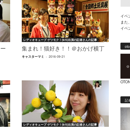
イベ
また
イベ
レディオキューブ ゲツモク！(9/5)出演の記者さんの記事
oto
ポー
集まれ！猫好き！！＠おかげ横丁
2016-09-21
キャスターマミ
-
OTON
記
レディオキューブ ゲツモク！(9/5)出演の記者さんの記事