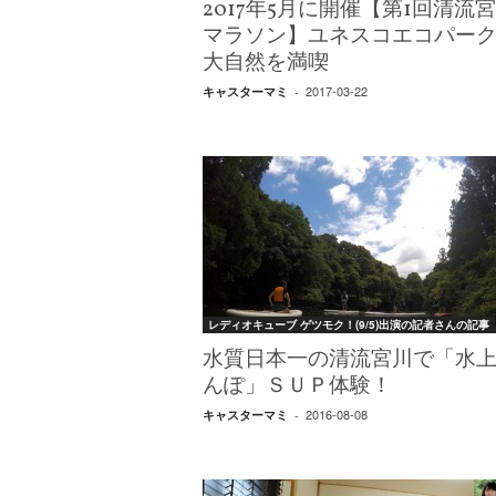
エ
2017年5月に開催【第1回清流
）
マラソン】ユネスコエコパー
大自然を満喫
2017-03-22
キャスターマミ
-
レディオキューブ ゲツモク！(9/5)出演の記者さんの記事
水質日本一の清流宮川で「水
んぽ」ＳＵＰ体験！
2016-08-08
キャスターマミ
-