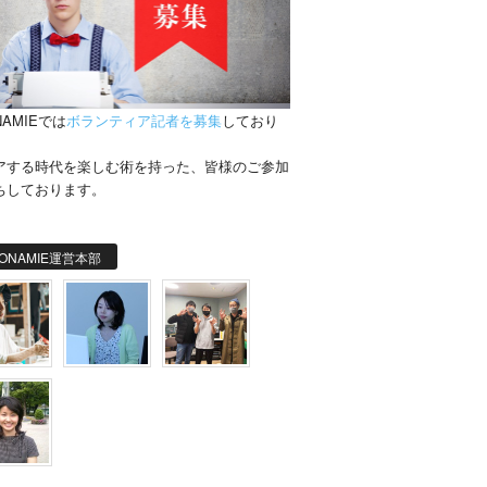
NAMIEでは
ボランティア記者を募集
しており
。
アする時代を楽しむ術を持った、皆様のご参加
ちしております。
ONAMIE運営本部