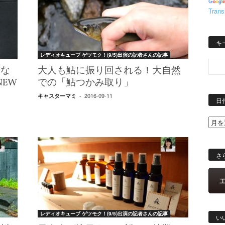
Trans
キ
レディオキューブ ゲツモク！(9/5)出演の記者さんの記事
的な
大人も鮎に振り回される！大自然
EW
での「鮎つかみ取り」
2016-09-11
キャスターマミ
-
日
さ
レディオキューブ ゲツモク！(9/5)出演の記者さんの記事
い