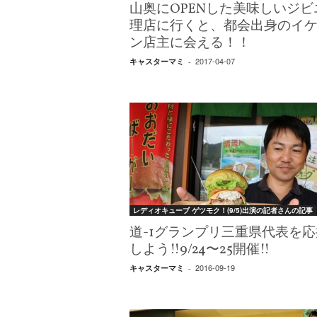
山奥にOPENした美味しいジビ
理店に行くと、都会出身のイ
ン店主に会える！！
2017-04-07
キャスターマミ
-
レディオキューブ ゲツモク！(9/5)出演の記者さんの記事
道-1グランプリ三重県代表を応
しよう!!9/24〜25開催!!
2016-09-19
キャスターマミ
-