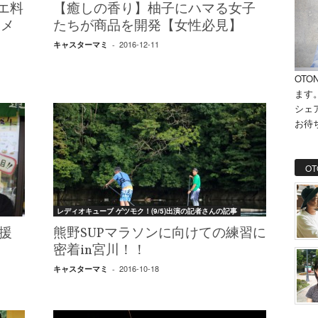
エ料
【癒しの香り】柚子にハマる女子
ケメ
たちが商品を開発【女性必見】
2016-12-11
キャスターマミ
-
OTO
ます
シェ
お待
OT
レディオキューブ ゲツモク！(9/5)出演の記者さんの記事
援
熊野SUPマラソンに向けての練習に
密着in宮川！！
2016-10-18
キャスターマミ
-