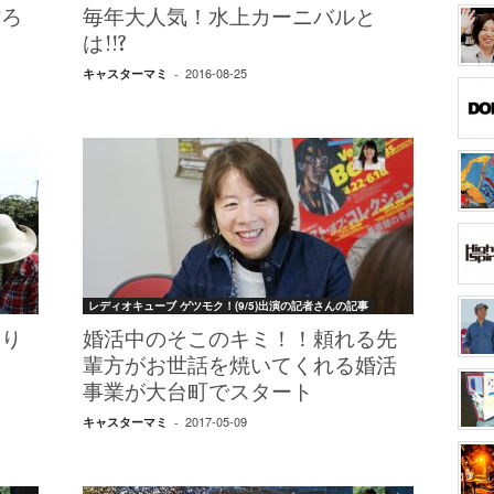
作ろ
毎年大人気！水上カーニバルと
は!!?
2016-08-25
キャスターマミ
-
レディオキューブ ゲツモク！(9/5)出演の記者さんの記事
取り
婚活中のそこのキミ！！頼れる先
輩方がお世話を焼いてくれる婚活
事業が大台町でスタート
2017-05-09
キャスターマミ
-