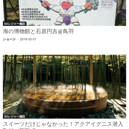
03レジャー施設
海の博物館と石原円吉@鳥羽
2016-02-07
ショージ
-
03レジャー施設
スイーツだけじゃなかった！アクアイグニス潜入