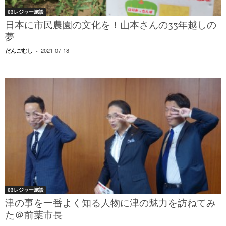
03レジャー施設
日本に市民農園の文化を！山本さんの33年越しの
夢
2021-07-18
だんごむし
-
03レジャー施設
津の事を一番よく知る人物に津の魅力を訪ねてみ
た＠前葉市長