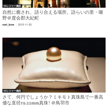
03レジャー施設
自然に癒され、語り合える場所。語らいの里・噺
野＠度会郡大紀町
2015-11-20
nari_bow
-
03レジャー施設
さて、何円でしょうか？ミキモト真珠島で一番高
価な直径19.22mm真珠! ＠鳥羽市