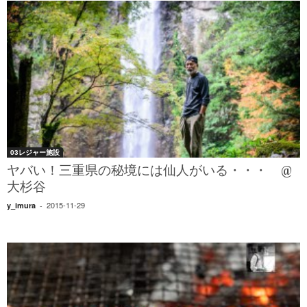
03レジャー施設
ヤバい！三重県の秘境には仙人がいる・・・ @
大杉谷
2015-11-29
y_imura
-