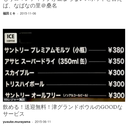
ば、なばなの里＠桑名
2015-11-06
福田ミキ
-
03レジャー施設
飲める！送迎無料！津グランドボウルのGOODな
サービス
2015-06-11
yusuke.murayama
-