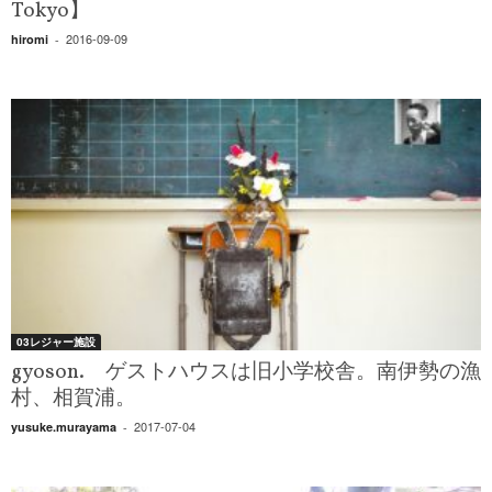
Tokyo】
2016-09-09
hiromi
-
03レジャー施設
gyoson. ゲストハウスは旧小学校舎。南伊勢の漁
村、相賀浦。
2017-07-04
yusuke.murayama
-