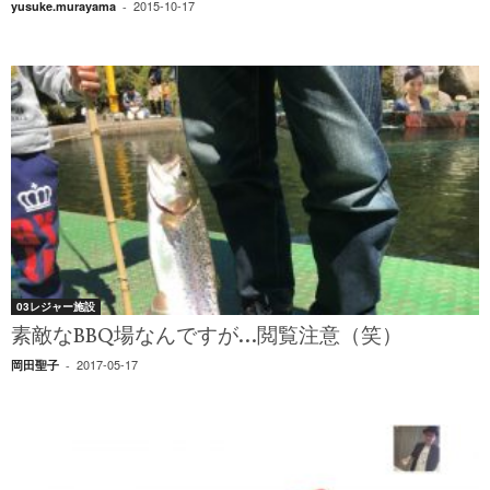
2015-10-17
yusuke.murayama
-
03レジャー施設
素敵なBBQ場なんですが…閲覧注意（笑）
2017-05-17
岡田聖子
-