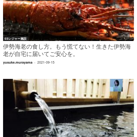
03レジャー施設
伊勢海老の食し方。もう慌てない！生きた伊勢海
老が自宅に届いてご安心を。
2021-09-15
yusuke.murayama
-