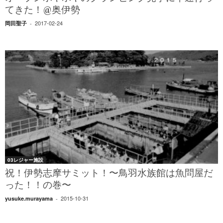
てきた！@奥伊勢
2017-02-24
岡田聖子
-
03レジャー施設
祝！伊勢志摩サミット！〜鳥羽水族館は魚問屋だ
った！！の巻〜
2015-10-31
yusuke.murayama
-