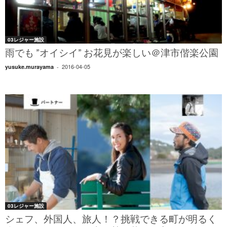
03レジャー施設
雨でも ”オイシイ” お花見が楽しい＠津市偕楽公園
2016-04-05
yusuke.murayama
-
03レジャー施設
シェフ、外国人、旅人！？挑戦できる町が明るく