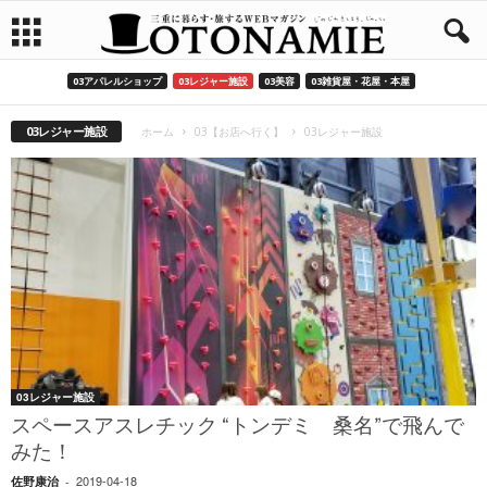
03アパレルショップ
03レジャー施設
03美容
03雑貨屋・花屋・本屋
03レジャー施設
ホーム
03【お店へ行く】
03レジャー施設
03レジャー施設
スペースアスレチック “トンデミ 桑名”で飛んで
みた！
2019-04-18
佐野康治
-