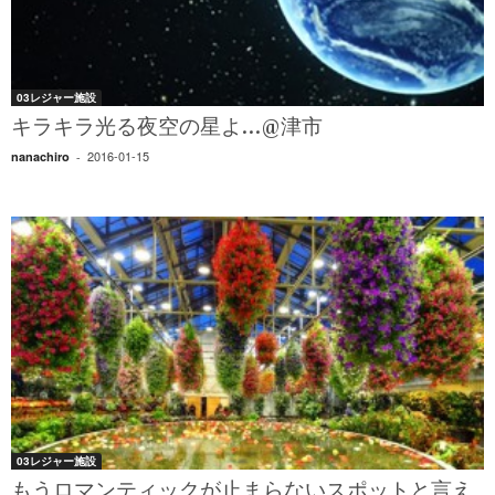
03レジャー施設
キラキラ光る夜空の星よ…@津市
2016-01-15
nanachiro
-
03レジャー施設
もうロマンティックが止まらないスポットと言え