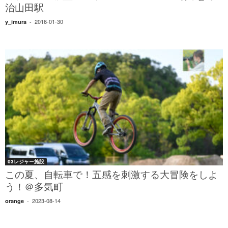
治山田駅
2016-01-30
y_imura
-
03レジャー施設
この夏、自転車で！五感を刺激する大冒険をしよ
う！＠多気町
2023-08-14
orange
-