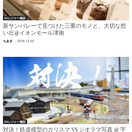
03レジャー施設
新サンバレーで見つけた三重のモノと、大切な想
い出@イオンモール津南
2018-12-03
ちあき
-
03レジャー施設
対決！鉄道模型のカリスマ VS ジオラマ写真 @ 宇