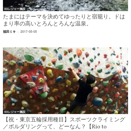
03レジャー施設
たまにはテーマを決めてゆったりと宿籠り。ドは
まり率の高いとろんとろんな温泉。
2017-05-05
福田ミキ
-
03レジャー施設
【祝・東京五輪採用種目】スポーツクライミング
／ボルダリングって、どーなん？【Rio to