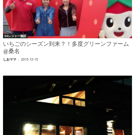
03レジャー施設
いちごのシーズン到来？！多度グリーンファーム
@桑名
2015-12-15
しおママ
-