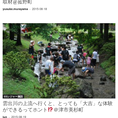
取材@菰野町
2015-08-18
yusuke.murayama
-
03レジャー施設
雲出川の上流へ行くと、とっても「大吉」な体験
ができるってホント
＠津市美杉町
2015-08-19
jun
-