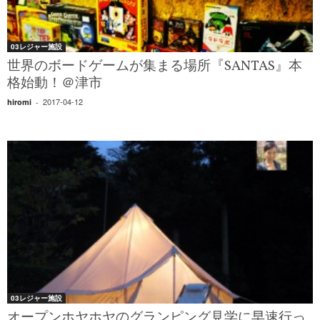
03レジャー施設
世界のボードゲームが集まる場所『SANTAS』本
格始動！＠津市
2017-04-12
hiromi
-
03レジャー施設
オープンホヤホヤのグランピング見学に早速行っ