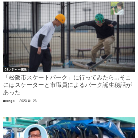
03レジャー施設
「松阪市スケートパーク」に行ってみたら…そこ
にはスケーターと市職員によるパーク誕生秘話が
あった
2023-01-23
orange
-