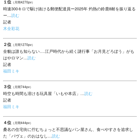
１位
（月間4270pv）
時速300キロで駆け抜ける郵便配達員ー2025年 灼熱の鈴鹿8耐を振り返る
ー…
読む
記者
木全彩花
２位
（月間1270pv）
全貌は誰も知らない….江戸時代から続く謎行事「お月見どろぼう」がも
はやロマン…
読む
記者
福田ミキ
３位
（月間744pv）
時空も時間も溶ける玩具屋「いもや本店」…
読む
記者
福田ミキ
４位
（月間444pv）
桑名の住宅街に佇むちょっと不思議なパン屋さん、食べやすさを追求し
た「パヴェ」のおはなし…
読む