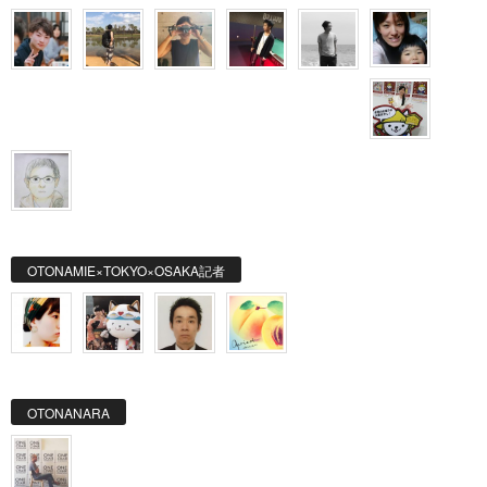
OTONAMIE×TOKYO×OSAKA記者
OTONANARA