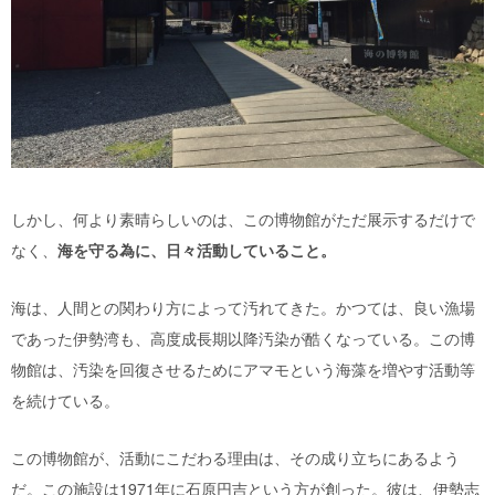
しかし、何より素晴らしいのは、この博物館がただ展示するだけで
なく、
海を守る為に、日々活動していること。
海は、人間との関わり方によって汚れてきた。かつては、良い漁場
であった伊勢湾も、高度成長期以降汚染が酷くなっている。この博
物館は、汚染を回復させるためにアマモという海藻を増やす活動等
を続けている。
この博物館が、活動にこだわる理由は、その成り立ちにあるよう
だ。この施設は1971年に石原円吉という方が創った。彼は、伊勢志