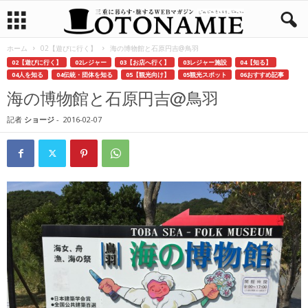
ホーム
02【遊びに行く】
海の博物館と石原円吉@鳥羽
02【遊びに行く】
02レジャー
03【お店へ行く】
03レジャー施設
04【知る】
04人を知る
04伝統・団体を知る
05【観光向け】
05観光スポット
06おすすめ記事
海の博物館と石原円吉@鳥羽
記者
ショージ
-
2016-02-07