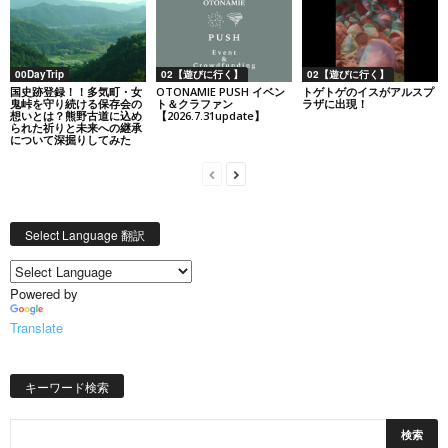
00DayTrip
02【遊びに行く】
02【遊びに行く】
国史跡登録！！多気町・女
OTONAMIE PUSH イベン
トゲトゲのイスがアルスプ
鬼峠を守り続ける保存会の
ト＆クラファン
ラザに出現！
想いとは？熊野古道に込め
【2026.7.31update】
られた祈りと未来への継承
について深掘りしてみた
Select Language 翻訳
Powered by
Translate
キーワード検索