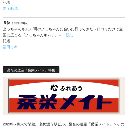
記者
木全彩花
５位
（月間370pv）
よっちゃんキムチ/噂のよっちゃんに会いに行ってきた～口コミだけで全
国に広まる『よっちゃんキムチ』～…
読む
記者
福田ミキ
桑名の遺産「桑栄メイト」特集
2020年7月末で閉鎖。哀愁漂う駅ビル、桑名の遺産「桑栄メイト」〜その