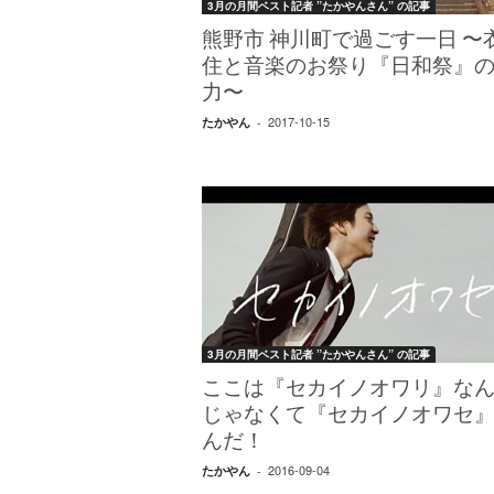
3月の月間ベスト記者 ”たかやんさん” の記事
熊野市 神川町で過ごす一日 〜
住と音楽のお祭り『日和祭』
力〜
2017-10-15
たかやん
-
3月の月間ベスト記者 ”たかやんさん” の記事
ここは『セカイノオワリ』な
じゃなくて『セカイノオワセ
んだ！
2016-09-04
たかやん
-