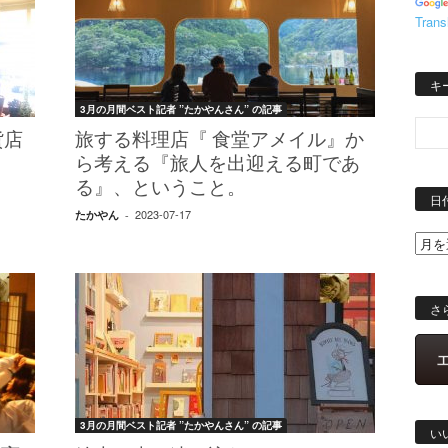
Trans
キ
3月の月間ベスト記者 ”たかやんさん” の記事
貨店
旅する料理店『 食堂アメイル』か
ら考える『旅人を出迎える町であ
る』、ということ。
日
2023-07-17
たかやん
-
さ
3月の月間ベスト記者 ”たかやんさん” の記事
い