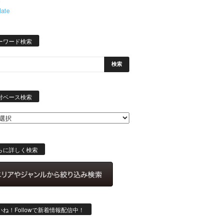
late
ーワード検索
日
付
付ベース検索
ベ
ー
ス
検
索
らに詳しく検索
いね！Followで新着情報配信中！