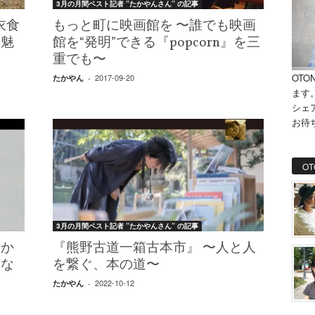
3月の月間ベスト記者 ”たかやんさん” の記事
衣食
もっと町に映画館を 〜誰でも映画
の魅
館を“発明”できる『popcorn』を三
重でも〜
OTO
2017-09-20
たかやん
-
ます
シェ
お待
OT
3月の月間ベスト記者 ”たかやんさん” の記事
んか
『熊野古道一箱古本市』 〜人と人
』な
を繋ぐ、本の道〜
2022-10-12
たかやん
-