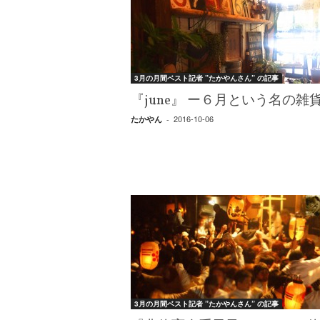
W
E
B
マ
ガ
3月の月間ベスト記者 ”たかやんさん” の記事
ジ
ン
『june』 ー６月という名の雑
-
2016-10-06
たかやん
-
O
T
O
N
A
M
I
E
（
オ
ト
ナ
3月の月間ベスト記者 ”たかやんさん” の記事
ミ