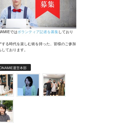
NAMIEでは
ボランティア記者を募集
しており
。
アする時代を楽しむ術を持った、皆様のご参加
ちしております。
ONAMIE運営本部