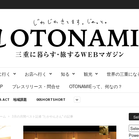
に行く
お店へ行く
知る
観光
世界の三重にな
P
プレスリリース・問合せ
OTONAMIEって、何なの？
NA ACT 地域課題
00SHORTSHORT
ーム
3月の月間ベスト記者 ”たかやんさん” の記事
Se
Powe