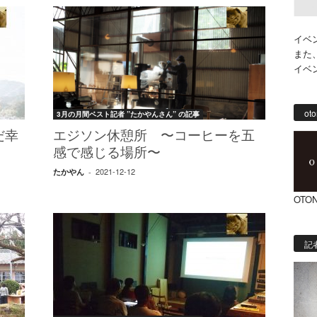
イベ
また
イベ
oto
3月の月間ベスト記者 ”たかやんさん” の記事
だ幸
エジソン休憩所 〜コーヒーを五
感で感じる場所〜
2021-12-12
たかやん
-
OTON
記