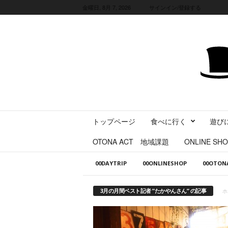
金曜日, 8月 7, 2026
サインイン/登録する
三
トップページ
食べに行く
遊び
重
県
OTONA ACT 地域課題
ONLINE SHO
に
暮
00DAYTRIP
00ONLINESHOP
00OTO
ら
す
・
3月の月間ベスト記者 ”たかやんさん” の記事
ホ
旅
す
る