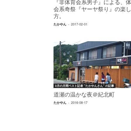
エ
『非体育会系男子』による、
）
会系奇祭『ヤーヤ祭り』の楽
方。
2017-02-01
たかやん
-
3月の月間ベスト記者 ”たかやんさん” の記事
道瀬の温かな夜＠紀北町
2016-08-17
たかやん
-