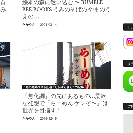
体育
絵本の森に迷い込む 〜 BUMBLE
しみ
BEE BOOKS うみのそばの やまのう
えの...
2021-03-14
たかやん
-
In
友
3月の月間ベスト記者 ”たかやんさん” の記事
『無化調』の先にあるもの…柔軟
な発想で『らーめん ケンぞ〜』は
OT
世界を目指す！
2016-12-19
たかやん
-