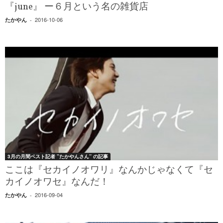
『june』 ー６月という名の雑貨店
2016-10-06
たかやん
-
3月の月間ベスト記者 ”たかやんさん” の記事
ここは『セカイノオワリ』なんかじゃなくて『セ
カイノオワセ』なんだ！
2016-09-04
たかやん
-