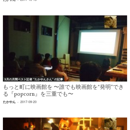
3月の月間ベスト記者 ”たかやんさん” の記事
もっと町に映画館を 〜誰でも映画館を“発明”でき
る『popcorn』を三重でも〜
2017-09-20
たかやん
-