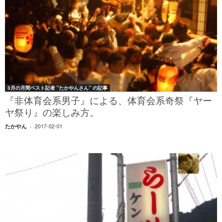
3月の月間ベスト記者 ”たかやんさん” の記事
『非体育会系男子』による、体育会系奇祭『ヤー
ヤ祭り』の楽しみ方。
2017-02-01
たかやん
-