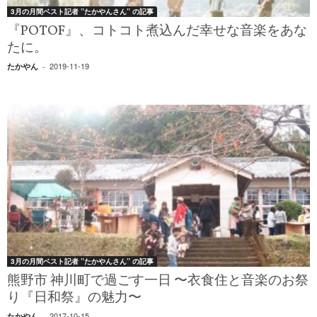
3月の月間ベスト記者 ”たかやんさん” の記事
『POTOF』、コトコト煮込んだ幸せな音楽をあな
たに。
2019-11-19
たかやん
-
3月の月間ベスト記者 ”たかやんさん” の記事
熊野市 神川町で過ごす一日 〜衣食住と音楽のお祭
り『日和祭』の魅力〜
2017-10-15
たかやん
-