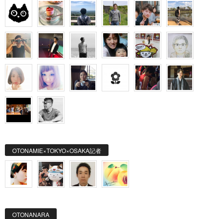
OTONAMIE×TOKYO×OSAKA記者
OTONANARA