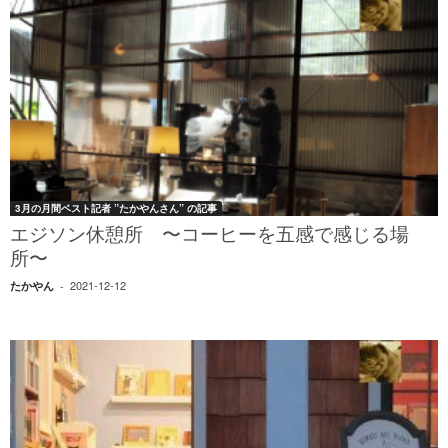
3月の月間ベスト記者 ”たかやんさん” の記事
エジソン休憩所 〜コーヒーを五感で感じる場
所〜
2021-12-12
たかやん
-