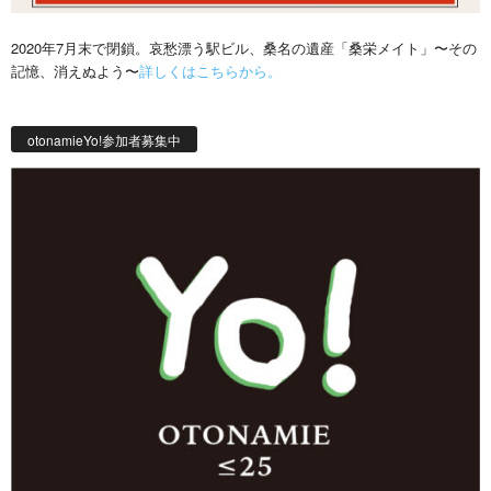
2020年7月末で閉鎖。哀愁漂う駅ビル、桑名の遺産「桑栄メイト」〜その
記憶、消えぬよう〜
詳しくはこちらから。
otonamieYo!参加者募集中