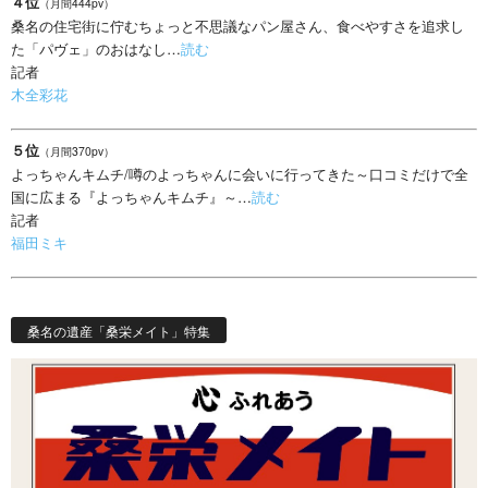
４位
（月間444pv）
桑名の住宅街に佇むちょっと不思議なパン屋さん、食べやすさを追求し
た「パヴェ」のおはなし…
読む
記者
木全彩花
５位
（月間370pv）
よっちゃんキムチ/噂のよっちゃんに会いに行ってきた～口コミだけで全
国に広まる『よっちゃんキムチ』～…
読む
記者
福田ミキ
桑名の遺産「桑栄メイト」特集