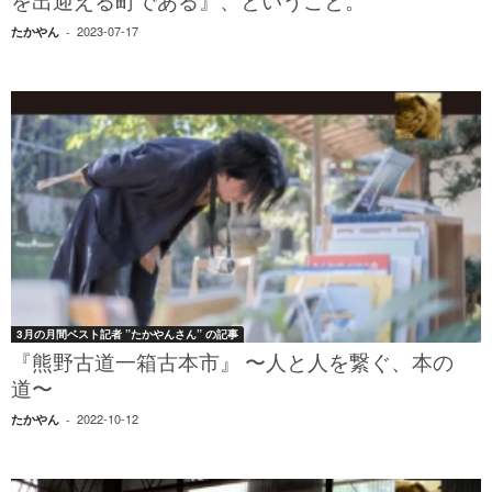
を出迎える町である』、ということ。
2023-07-17
たかやん
-
3月の月間ベスト記者 ”たかやんさん” の記事
『熊野古道一箱古本市』 〜人と人を繋ぐ、本の
道〜
2022-10-12
たかやん
-