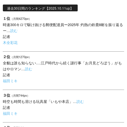
過去30日間のランキング【2025.10.11up】
１位
（月間4270pv）
時速300キロで駆け抜ける郵便配達員ー2025年 灼熱の鈴鹿8耐を振り返る
ー…
読む
記者
木全彩花
２位
（月間1270pv）
全貌は誰も知らない….江戸時代から続く謎行事「お月見どろぼう」がも
はやロマン…
読む
記者
福田ミキ
３位
（月間744pv）
時空も時間も溶ける玩具屋「いもや本店」…
読む
記者
福田ミキ