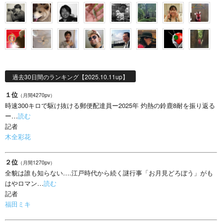
過去30日間のランキング【2025.10.11up】
１位
（月間4270pv）
時速300キロで駆け抜ける郵便配達員ー2025年 灼熱の鈴鹿8耐を振り返る
ー…
読む
記者
木全彩花
２位
（月間1270pv）
全貌は誰も知らない….江戸時代から続く謎行事「お月見どろぼう」がも
はやロマン…
読む
記者
福田ミキ