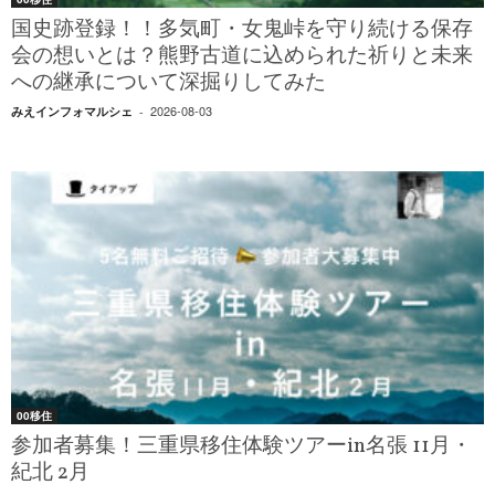
国史跡登録！！多気町・女鬼峠を守り続ける保存
会の想いとは？熊野古道に込められた祈りと未来
への継承について深掘りしてみた
2026-08-03
みえインフォマルシェ
-
00移住
参加者募集！三重県移住体験ツアーin名張 11月・
紀北 2月