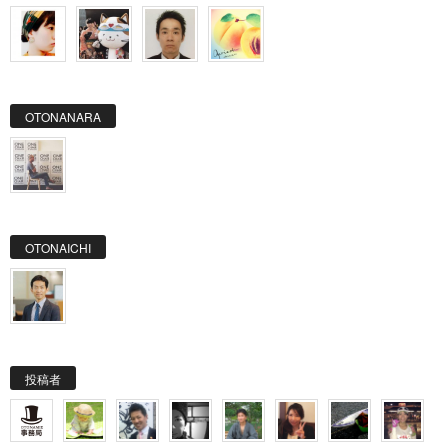
OTONANARA
OTONAICHI
投稿者