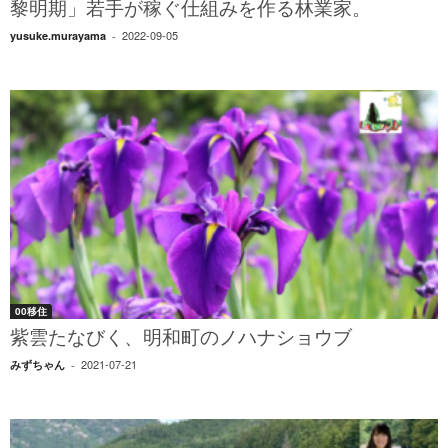
黎明期」若手が稼ぐ仕組みを作る林業家。
2022-09-05
yusuke.murayama
-
00移住
紫雲たなびく、明和町のノハナショウブ
2021-07-21
みずちゃん
-