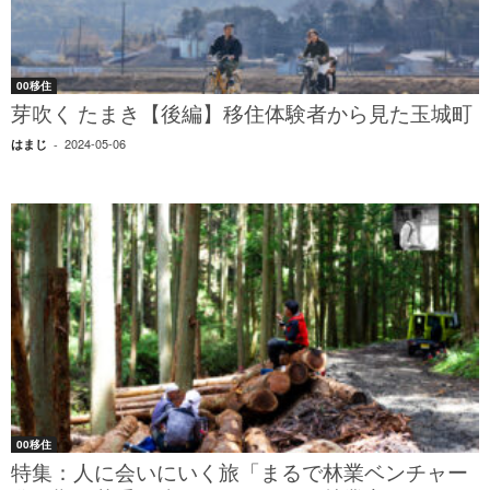
00移住
芽吹く たまき【後編】移住体験者から見た玉城町
2024-05-06
はまじ
-
00移住
特集：人に会いにいく旅「まるで林業ベンチャー