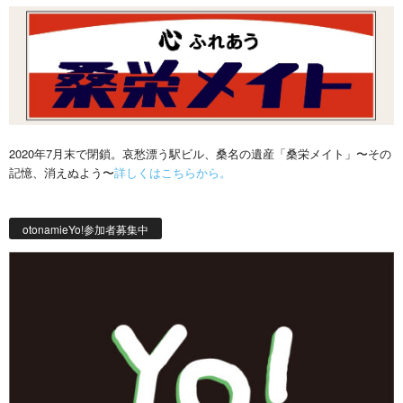
2020年7月末で閉鎖。哀愁漂う駅ビル、桑名の遺産「桑栄メイト」〜その
記憶、消えぬよう〜
詳しくはこちらから。
otonamieYo!参加者募集中