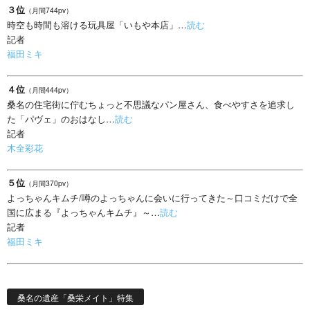
３位
（月間744pv）
時空も時間も溶ける玩具屋「いもや本店」…
読む
記者
福田ミキ
４位
（月間444pv）
桑名の住宅街に佇むちょっと不思議なパン屋さん、食べやすさを追求し
た「パヴェ」のおはなし…
読む
記者
木全彩花
５位
（月間370pv）
よっちゃんキムチ/噂のよっちゃんに会いに行ってきた～口コミだけで全
国に広まる『よっちゃんキムチ』～…
読む
記者
福田ミキ
桑名の遺産「桑栄メイト」特集