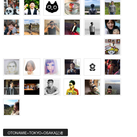
OTONAMIE×TOKYO×OSAKA記者