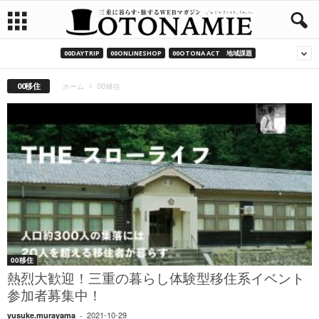
00DAYTRIP
00ONLINESHOP
00OTONA ACT 地域課題
00移住
ホーム
00移住
00移住
熱烈大歓迎！三重の暮らし体験型移住系イベント
参加者募集中！
2021-10-29
yusuke.murayama
-