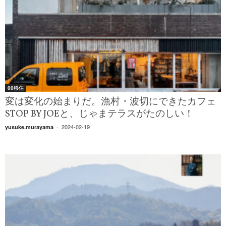
00移住
変は変化の始まりだ。漁村・波切にできたカフェ
STOP BY JOEと、じゃまテラスがたのしい！
2024-02-19
yusuke.murayama
-