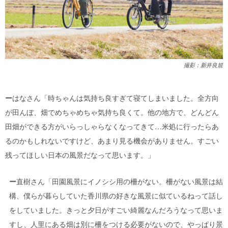
撮影：新井良規
ー
はなさん「時ちゃんは気持ち良すぎて寝てしまいました。全方向
が田んぼ、畑でめちゃめちゃ気持ち良くて。他の地方で、どんどん
田畑ができる方がいらっしゃらなくなってきて…米処に行ったらあ
るのかもしれないですけど、あまり見る機会がありません。すごい
残ってほしい日本の風景だなって思います。」
ー
直樹さん「田園風景にイノシシ用の柵がない。柵がない風景は結
構、僕らが暮らしていた香川県の好きな風景に似ているねって話し
をしていました。きっと夕日がすごい綺麗なんだろうなって思いま
すし、人里にある畑は別に柵をつける必要がないので、やっぱり景