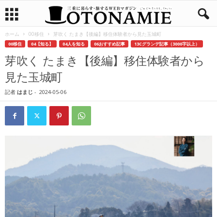
ホーム
00移住
芽吹く たまき【後編】移住体験者から見た玉城町
00移住
04【知る】
04人を知る
06おすすめ記事
13Cグランデ記事（3000字以上）
芽吹く たまき【後編】移住体験者から
見た玉城町
記者
はまじ
-
2024-05-06