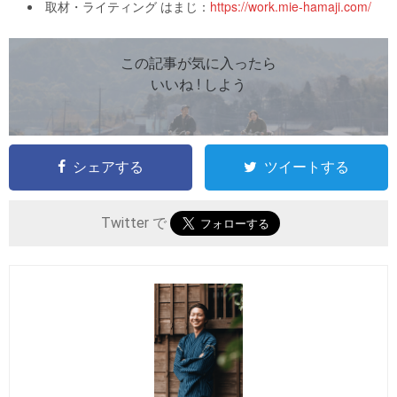
取材・ライティング はまじ：
https://work.mie-hamaji.com/
この記事が気に入ったら
いいね ! しよう
シェアする
ツイートする
Twitter で