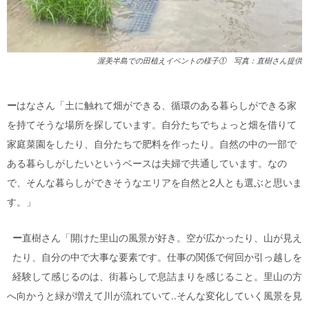
渥美半島での田植えイベントの様子① 写真：直樹さん提供
ー
はなさん「土に触れて畑ができる、循環のある暮らしができる家
を持てそうな場所を探しています。自分たちでちょっと畑を借りて
家庭菜園をしたり、自分たちで肥料を作ったり。自然の中の一部で
ある暮らしがしたいというベースは夫婦で共通しています。なの
で、そんな暮らしができそうなエリアを自然と2人とも選ぶと思いま
す。」
ー
直樹さん「開けた里山の風景が好き。空が広かったり、山が見え
たり、自分の中で大事な要素です。仕事の関係で何回か引っ越しを
経験して感じるのは、街暮らしで息詰まりを感じること。里山の方
へ向かうと緑が増えて川が流れていて..そんな変化していく風景を見