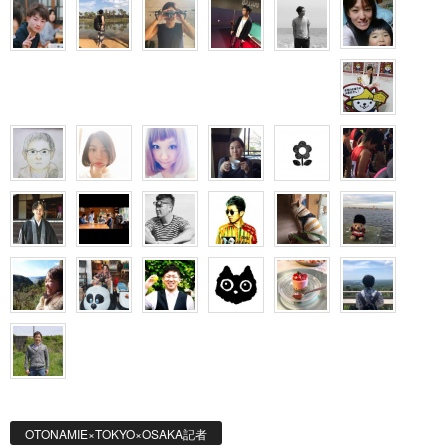
OTONAMIE×TOKYO×OSAKA記者