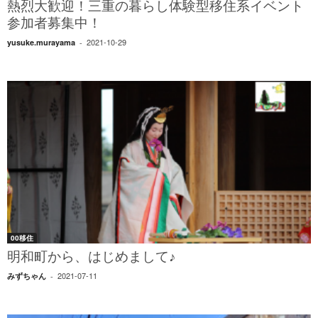
熱烈大歓迎！三重の暮らし体験型移住系イベント
参加者募集中！
2021-10-29
yusuke.murayama
-
00移住
明和町から、はじめまして♪
2021-07-11
みずちゃん
-