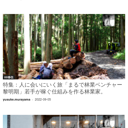
00移住
特集：人に会いにいく旅「まるで林業ベンチャー
黎明期」若手が稼ぐ仕組みを作る林業家。
2022-09-05
yusuke.murayama
-