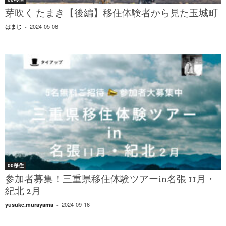
芽吹く たまき【後編】移住体験者から見た玉城町
2024-05-06
はまじ
-
00移住
参加者募集！三重県移住体験ツアーin名張 11月・
紀北 2月
2024-09-16
yusuke.murayama
-