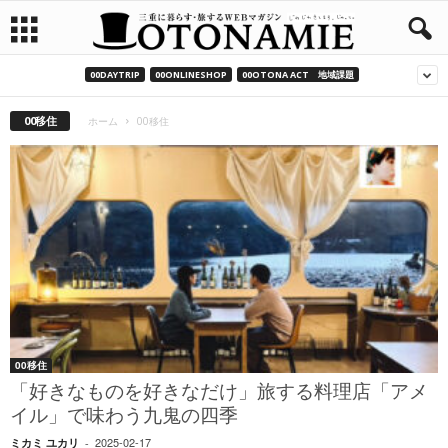
00DAYTRIP
00ONLINESHOP
00OTONA ACT 地域課題
00移住
ホーム
00移住
00移住
「好きなものを好きなだけ」旅する料理店「アメ
イル」で味わう九鬼の四季
2025-02-17
ミカミ ユカリ
-