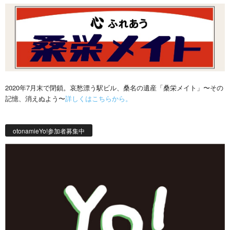
2020年7月末で閉鎖。哀愁漂う駅ビル、桑名の遺産「桑栄メイト」〜その
記憶、消えぬよう〜
詳しくはこちらから。
otonamieYo!参加者募集中