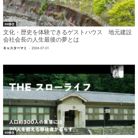
00移住
文化・歴史を体験できるゲストハウス 地元建設
会社会長の人生最後の夢とは
2024-07-01
キャスターマミ
-
00移住