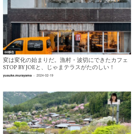
00移住
変は変化の始まりだ。漁村・波切にできたカフェ
STOP BY JOEと、じゃまテラスがたのしい！
2024-02-19
yusuke.murayama
-