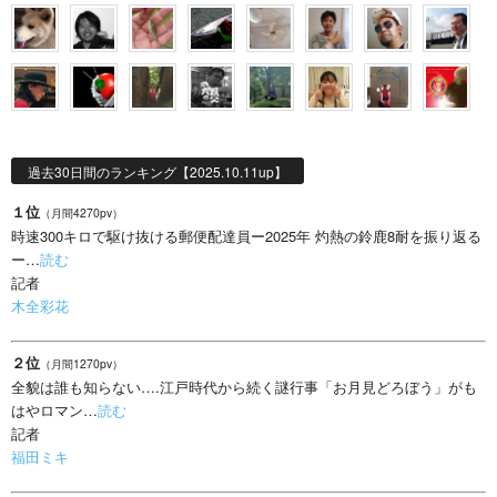
過去30日間のランキング【2025.10.11up】
１位
（月間4270pv）
時速300キロで駆け抜ける郵便配達員ー2025年 灼熱の鈴鹿8耐を振り返る
ー…
読む
記者
木全彩花
２位
（月間1270pv）
全貌は誰も知らない….江戸時代から続く謎行事「お月見どろぼう」がも
はやロマン…
読む
記者
福田ミキ