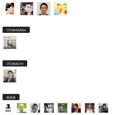
OTONANARA
OTONAICHI
投稿者