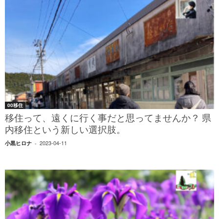
00移住
移住って、遠くに行く事だと思ってませんか？ 県
内移住という新しい選択肢。
2023-04-11
小黒ヒロナ
-