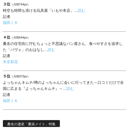
３位
（月間744pv）
時空も時間も溶ける玩具屋「いもや本店」…
読む
記者
福田ミキ
４位
（月間444pv）
桑名の住宅街に佇むちょっと不思議なパン屋さん、食べやすさを追求し
た「パヴェ」のおはなし…
読む
記者
木全彩花
５位
（月間370pv）
よっちゃんキムチ/噂のよっちゃんに会いに行ってきた～口コミだけで全
国に広まる『よっちゃんキムチ』～…
読む
記者
福田ミキ
桑名の遺産「桑栄メイト」特集