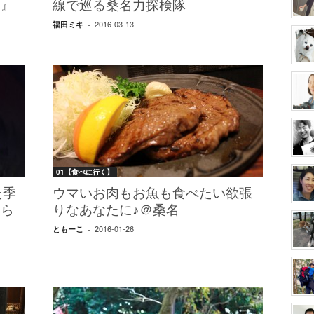
ナ』
線で巡る桑名力探検隊
2016-03-13
福田ミキ
-
01【食べに行く】
た季
ウマいお肉もお魚も食べたい欲張
もら
りなあなたに♪＠桑名
2016-01-26
ともーこ
-