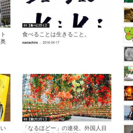
01【食べに行く】
レト
食べることは生きること。
い奥
2016-04-17
nanachiro
-
02【遊びに行く】
てい
「なるほどー」の連発。外国人目