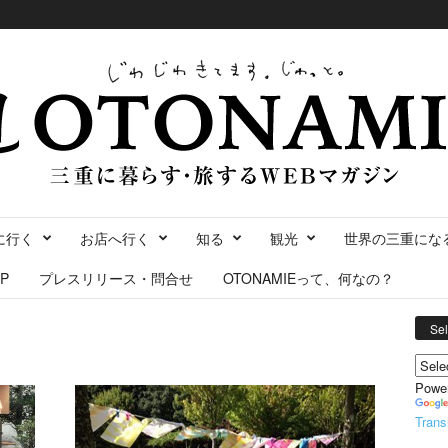
に行く
お店へ行く
知る
観光
世界の三重にな
P
プレスリリース・問合せ
OTONAMIEって、何なの？
Se
Powe
Trans