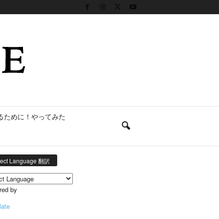
るために！やってみた
lect Language 翻訳
red by
late