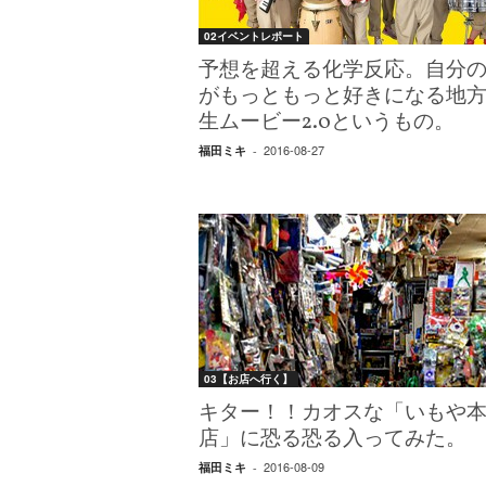
02イベントレポート
予想を超える化学反応。自分
がもっともっと好きになる地
生ムービー2.0というもの。
2016-08-27
福田ミキ
-
03【お店へ行く】
キター！！カオスな「いもや
店」に恐る恐る入ってみた。
2016-08-09
福田ミキ
-