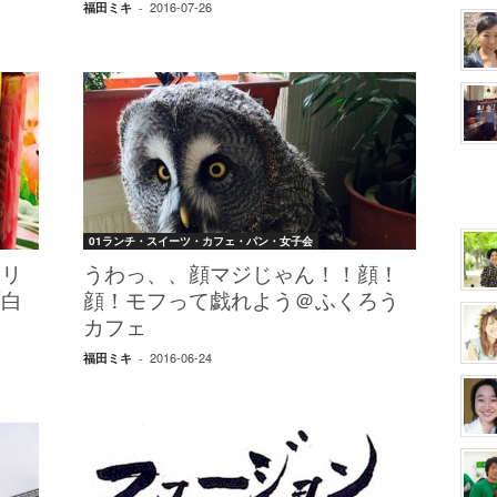
2016-07-26
福田ミキ
-
01ランチ・スイーツ・カフェ・パン・女子会
ーリ
うわっ、、顔マジじゃん！！顔！
面白
顔！モフって戯れよう＠ふくろう
カフェ
2016-06-24
福田ミキ
-