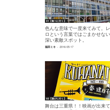
01【食べに行く】
色んな意味で一度来てみて。
ロという言葉ではごまかせな
深い素敵スポット。
2016-05-17
福田ミキ
-
02【遊びに行く】
舞台は三重県！！映画が出来