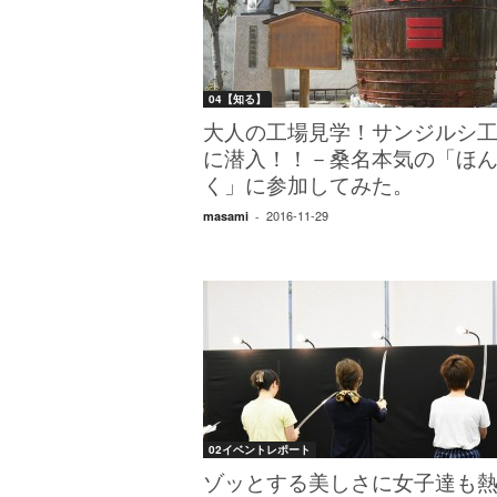
W
E
B
マ
04【知る】
ガ
ジ
大人の工場見学！サンジルシ
ン
に潜入！！－桑名本気の「ほ
-
く」に参加してみた。
O
2016-11-29
masami
-
T
O
N
A
M
I
E
（
オ
ト
02イベントレポート
ナ
ミ
ゾッとする美しさに女子達も