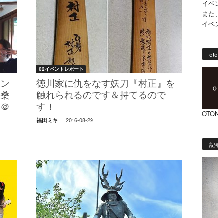
イベ
また
イベ
oto
02イベントレポート
メン
徳川家に仇をなす妖刀『村正』を
、桑
触れられるのです＆持てるので
た＠
す！
OTON
2016-08-29
福田ミキ
-
記