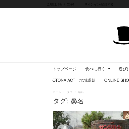
金曜日, 8月 7, 2026
サインイン/登録する
三
トップページ
食べに行く
遊び
重
県
OTONA ACT 地域課題
ONLINE SHO
に
暮
ホーム
タグ
桑名
ら
タグ: 桑名
す
・
旅
す
る