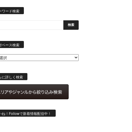
ーワード検索
日
付
付ベース検索
ベ
ー
ス
検
索
らに詳しく検索
いね！Followで新着情報配信中！