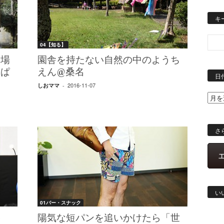
キ
04【知る】
工場
園舎を持たない自然の中のようち
んぱ
えん@桑名
日
2016-11-07
しおママ
-
さ
い
01バー・スナック
熱
陽気な短パンを追いかけたら「世