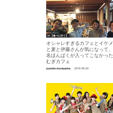
01【食べに行く】
オシャレすぎるカフェとイケ
と麦と伊藤さんが気になって
名ほんぱくが入ってこなかっ
むぎカフェ
2016-09-24
yusuke.murayama
-