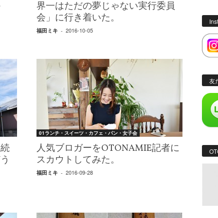
か
界一はただの夢じゃない実行委員
会」に行き着いた。
In
2016-10-05
福田ミキ
-
友
01ランチ・スイーツ・カフェ・パン・女子会
れ続
人気ブロガーをOTONAMIE記者に
OT
どう
スカウトしてみた。
2016-09-28
福田ミキ
-