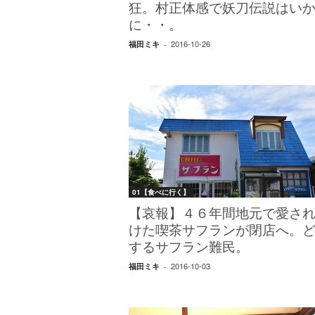
エ
狂。村正体感で妖刀伝説はい
）
に・・。
2016-10-26
福田ミキ
-
01【食べに行く】
【哀報】４６年間地元で愛さ
けた喫茶サフランが閉店へ。
するサフラン難民。
2016-10-03
福田ミキ
-