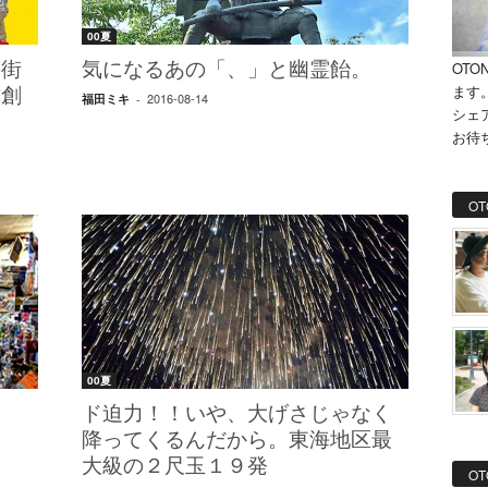
00夏
の街
気になるあの「、」と幽霊飴。
OTO
ます
方創
2016-08-14
福田ミキ
-
シェ
お待
OT
00夏
本
ド迫力！！いや、大げさじゃなく
降ってくるんだから。東海地区最
大級の２尺玉１９発
OT