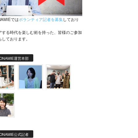
NAMIEでは
ボランティア記者を募集
しており
。
アする時代を楽しむ術を持った、皆様のご参加
ちしております。
ONAMIE運営本部
ONAMIE公式記者