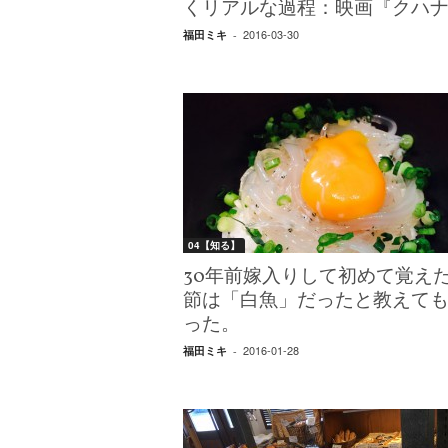
くリアルな過程：映画『クハ
2016-03-30
福田ミキ
-
04【知る】
30年前嫁入りして初めて覚え
節は「白魚」だったと教えて
った。
2016-01-28
福田ミキ
-