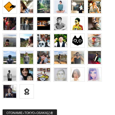
OTONAMIE×TOKYO×OSAKA記者