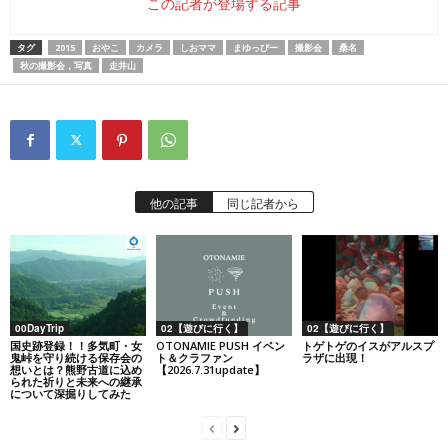
この記者が登場する記事
タグ
2015
おやこ
カメラ
しおママ
まゆっぴー
撮影会
桑名
秋の撮影会，写真
走井山
他の記事
同じ記者から
00DayTrip
02【遊びに行く】
02【遊びに行く】
国史跡登録！！多気町・女
OTONAMIE PUSH イベン
トゲトゲのイスがアルスプ
鬼峠を守り続ける保存会の
ト＆クラファン
ラザに出現！
想いとは？熊野古道に込め
【2026.7.31update】
られた祈りと未来への継承
について深掘りしてみた