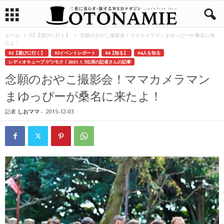
ホーム
02【遊びに行く】
念願のおやこ撮影会！ママカメラマンまゆっぴーが桑名に来
たよ！
02【遊びに行く】
02イベントレポート
04【知る】
04人を知る
レディオキューブ ゲツモク！2021.1.7出演の記者さんの記事
念願のおやこ撮影会！ママカメラマン
まゆっぴーが桑名に来たよ！
記者
しおママ
-
2015-12-03