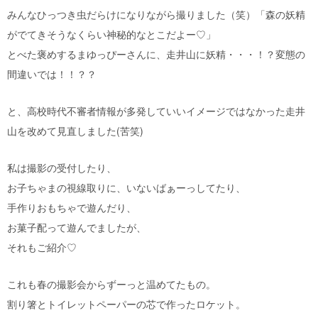
みんなひっつき虫だらけになりながら撮りました（笑）「森の妖精
がでてきそうなくらい神秘的なとこだよー♡」
とべた褒めするまゆっぴーさんに、走井山に妖精・・・！？変態の
間違いでは！！？？
と、高校時代不審者情報が多発していいイメージではなかった走井
山を改めて見直しました(苦笑)
私は撮影の受付したり、
お子ちゃまの視線取りに、いないばぁーっしてたり、
手作りおもちゃで遊んだり、
お菓子配って遊んでましたが、
それもご紹介♡
これも春の撮影会からずーっと温めてたもの。
割り箸とトイレットペーパーの芯で作ったロケット。