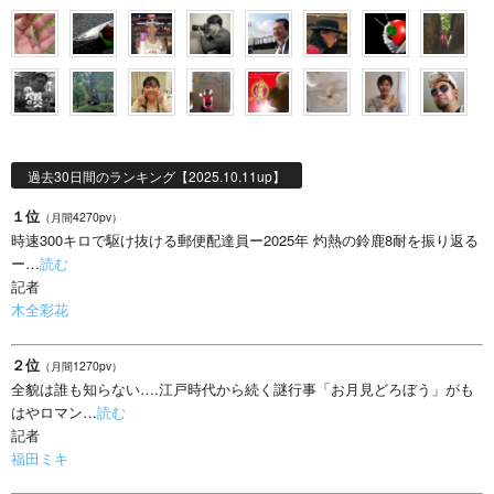
過去30日間のランキング【2025.10.11up】
１位
（月間4270pv）
時速300キロで駆け抜ける郵便配達員ー2025年 灼熱の鈴鹿8耐を振り返る
ー…
読む
記者
木全彩花
２位
（月間1270pv）
全貌は誰も知らない….江戸時代から続く謎行事「お月見どろぼう」がも
はやロマン…
読む
記者
福田ミキ