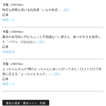
３位
（月間744pv）
時空も時間も溶ける玩具屋「いもや本店」…
読む
記者
福田ミキ
４位
（月間444pv）
桑名の住宅街に佇むちょっと不思議なパン屋さん、食べやすさを追求し
た「パヴェ」のおはなし…
読む
記者
木全彩花
５位
（月間370pv）
よっちゃんキムチ/噂のよっちゃんに会いに行ってきた～口コミだけで全
国に広まる『よっちゃんキムチ』～…
読む
記者
福田ミキ
桑名の遺産「桑栄メイト」特集