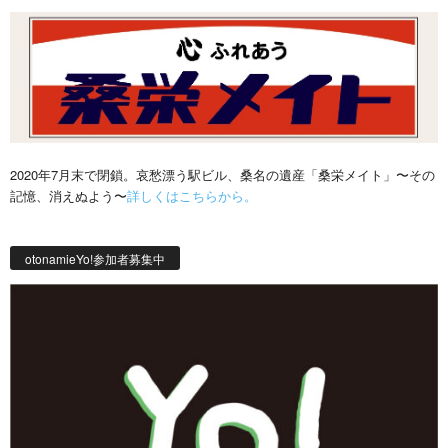
2020年7月末で閉鎖。哀愁漂う駅ビル、桑名の遺産「桑栄メイト」〜その
記憶、消えぬよう〜
詳しくはこちらから。
otonamieYo!参加者募集中