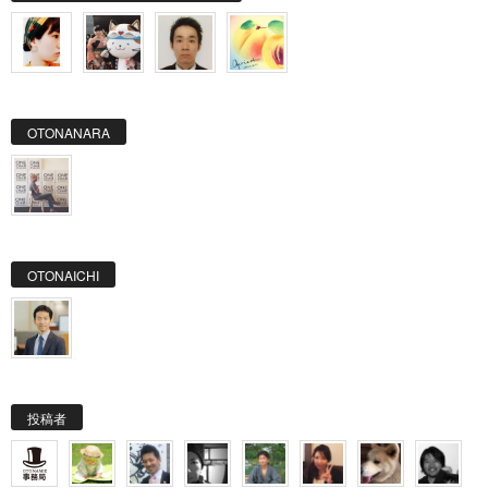
OTONANARA
OTONAICHI
投稿者