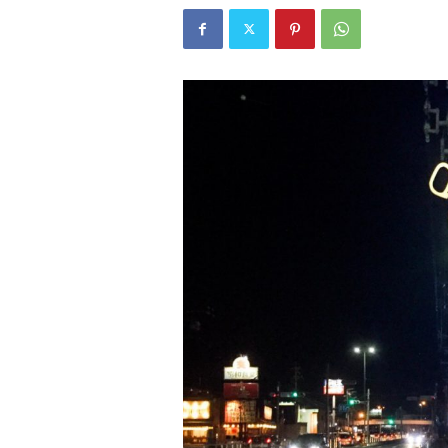
W
E
B
マ
ガ
ジ
ン
-
O
T
O
N
A
M
I
E
（
オ
ト
ナ
ミ