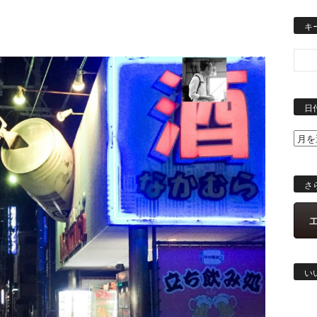
キ
日
さ
い