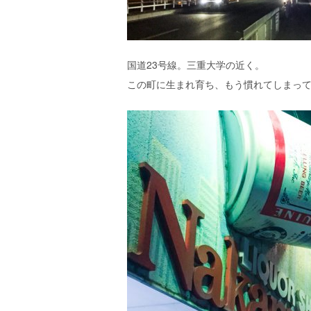
エ
）
国道23号線。三重大学の近く。
この町に生まれ育ち、もう慣れてしまっ