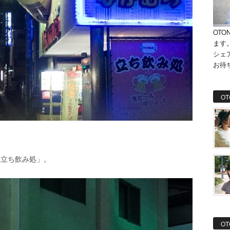
OTO
ます
シェ
お待
OT
。
「立ち飲み処」。
OT