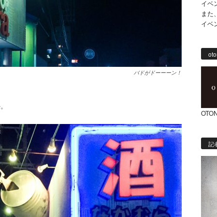
イベ
また
イベ
oto
バドがドーーーン！
。
か。
OTON
記