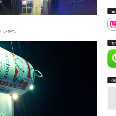
In
ていた景色。
友
OT