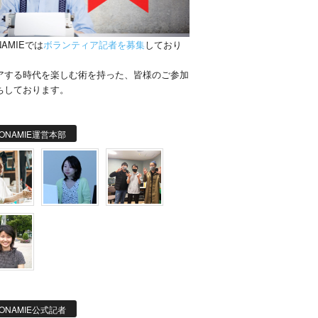
NAMIEでは
ボランティア記者を募集
しており
。
アする時代を楽しむ術を持った、皆様のご参加
ちしております。
ONAMIE運営本部
ONAMIE公式記者