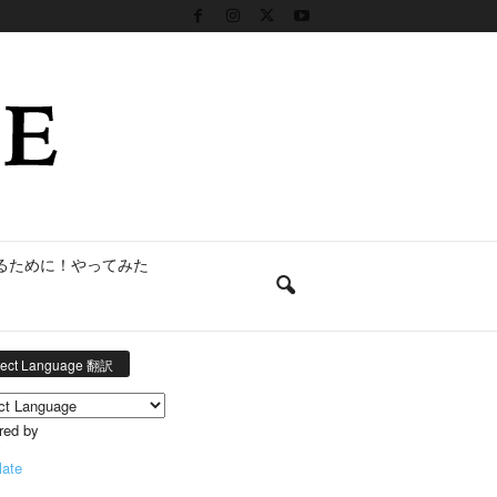
るために！やってみた
lect Language 翻訳
red by
late