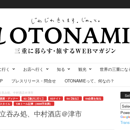
に行く
お店へ行く
知る
観光
世界の三重にな
P
プレスリリース・問合せ
OTONAMIEって、何なの？
立吞み処、中村酒店＠津市
Se
居酒屋・ディナー
02【遊びに行く】
02ナイト
04【知る】
04企業を知る
フスタイル
13Bトール記事（3000字未満）
立吞み処、中村酒店＠津市
Powe
Trans