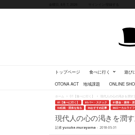
金曜日, 8月 7, 2026
サインイン/登録する
三
トップページ
食べに行く
遊び
重
県
OTONA ACT 地域課題
ONLINE SHO
に
暮
ホーム
01【食べに行く】
現代人の心の渇きを潤す
ら
01【食べに行く】
01バー・スナック
01宴会・接待・
す
04伝統・団体を知る
06おすすめ記事
06ローカルライ
・
現代人の心の渇きを潤す
旅
す
記者
yusuke.murayama
-
2018-05-31
る