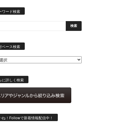
ーワード検索
日
付
付ベース検索
ベ
ー
ス
検
索
らに詳しく検索
いね！Followで新着情報配信中！