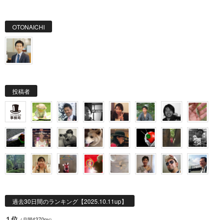
OTONAICHI
投稿者
過去30日間のランキング【2025.10.11up】
１位
（月間4270pv）