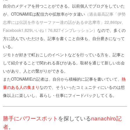
自分のメディアを持つことができる。以前個人でブログをしていた
が、OTONAMIEは配信力や拡散率がケタ違い
（過去最高記事「伊勢
志摩には伝説を作るサーファー達の話がある＠志摩市」22,860pv、
Facebook1,829いいね！76,827インプレッション）
なので、多くの
方に読んでいただける。記事を書くこと自体も、自分磨きになって
いる。
ジモトが好きで町おこしのイベントなどを行っている方を、記事と
して紹介することで関われる喜びがある。取材を通じて新しい出会
いがあり、人との繋がりができる。
またOTONAMIEの記者は、自分から積極的に記事を書いていて、
熱
量のある人の集まり
なので、そういったコミュニティにいるのは想
像以上に楽しいし、暮らし・仕事にフィードバックしてくる。
勝手にパワースポット
を探している
nanachiro記
者
。