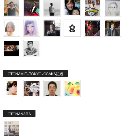
OTONAMIE×TOKYO×OSAKA記者
OTONANARA