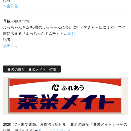
木全彩花
５位
（月間370pv）
よっちゃんキムチ/噂のよっちゃんに会いに行ってきた～口コミだけで全
国に広まる『よっちゃんキムチ』～…
読む
記者
福田ミキ
桑名の遺産「桑栄メイト」特集
2020年7月末で閉鎖。哀愁漂う駅ビル、桑名の遺産「桑栄メイト」〜その
記憶、消えぬよう〜
詳しくはこちらから。