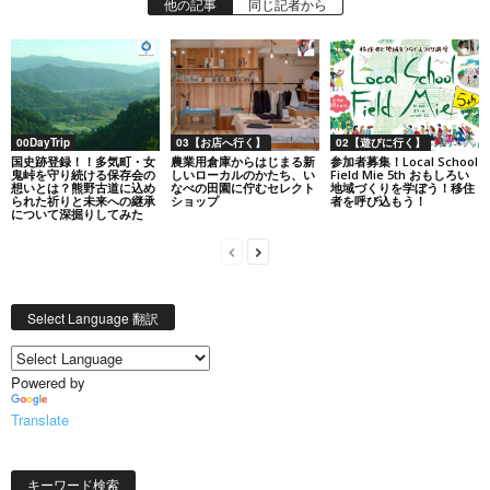
他の記事
同じ記者から
00DayTrip
03【お店へ行く】
02【遊びに行く】
国史跡登録！！多気町・女
農業用倉庫からはじまる新
参加者募集！Local School
鬼峠を守り続ける保存会の
しいローカルのかたち、い
Field Mie 5th おもしろい
想いとは？熊野古道に込め
なべの田園に佇むセレクト
地域づくりを学ぼう！移住
られた祈りと未来への継承
ショップ
者を呼び込もう！
について深掘りしてみた
Select Language 翻訳
Powered by
Translate
キーワード検索