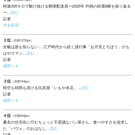
時速300キロで駆け抜ける郵便配達員ー2025年 灼熱の鈴鹿8耐を振り返る
ー…
読む
記者
木全彩花
２位
（月間1270pv）
全貌は誰も知らない….江戸時代から続く謎行事「お月見どろぼう」がも
はやロマン…
読む
記者
福田ミキ
３位
（月間744pv）
時空も時間も溶ける玩具屋「いもや本店」…
読む
記者
福田ミキ
４位
（月間444pv）
桑名の住宅街に佇むちょっと不思議なパン屋さん、食べやすさを追求し
た「パヴェ」のおはなし…
読む
記者