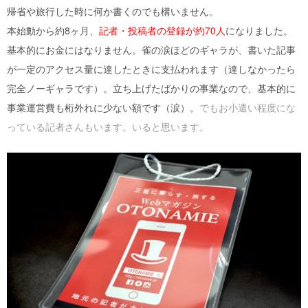
帰省や旅行した時に何か書くのでも構いません。
本始動から約8ヶ月、
記者・投稿者の登録が約70人
になりました。
基本的にお金にはなりません。雀の涙ほどのギャラが、書いた記事
が一定のアクセス量に達したときに支払われます（達しなかったら
完全ノーギャラです）。立ち上げたばかりの事業なので、基本的に
事業運営費も桁外れに少ない額です（涙）。
でもお小遣い程度にな
っている記者さんもいます。いると思います。