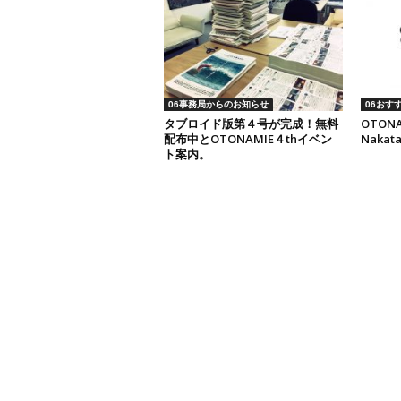
06事務局からのお知らせ
06おす
タブロイド版第４号が完成！無料
OTONAM
配布中とOTONAMIE４thイベン
Nakat
ト案内。