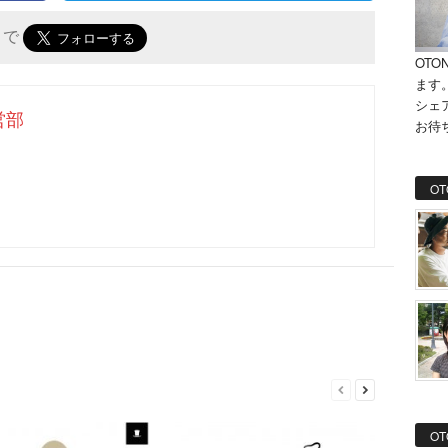
r で
OTO
ます
シェ
営部
お待
OT
OT