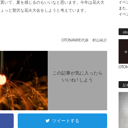
イベ
を置いて、夏を感じるのもいいなと思います。今年は花火大
また
ちょっと贅沢な花火大会をしようと考えています。
イベ
。
oto
OTONAMIE代表 村山祐介
OTON
この記事が気に入ったら
いいね ! しよう
記
ツイートする