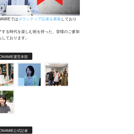
NAMIEでは
ボランティア記者を募集
しており
。
アする時代を楽しむ術を持った、皆様のご参加
ちしております。
ONAMIE運営本部
ONAMIE公式記者