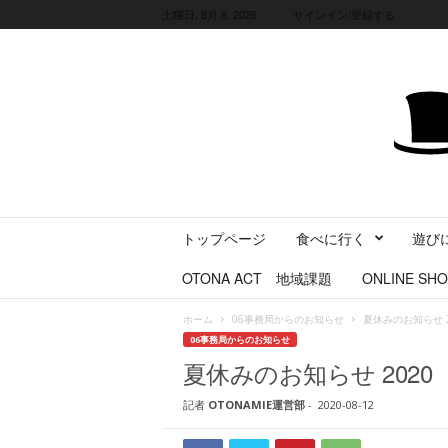
土曜日, 8月 8, 2026
サインイン/登録する
三
トップページ
食べに行く
遊び
重
県
OTONA ACT 地域課題
ONLINE SHO
に
暮
ホーム
06事務局からのお知らせ
夏休みのお知らせ 2
ら
06事務局からのお知らせ
す
夏休みのお知らせ 2020
・
旅
記者
OTONAMIE運営部
-
2020-08-12
す
る