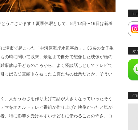
In
がとうございます！夏季休暇として、8月12日〜16日は新着
年に津市で起こった「中河原海岸水難事故」。36名の女子生
友
どもの時に聞いて以来、最近まで自分で想像した映像が頭の
水難事故は子どものころから、よく怪談話しとしてテレビで
を引っぱる防空頭巾を被った亡霊たちの仕業だとか、そうい
OT
なく、人がうわさを作り上げて話が大きくなっていったそう
なデマをオカルトテレビ番組が作り上げた映像だったと気が
聴者、特に影響を受けやすい子どもに伝わることの怖さ。コ
。