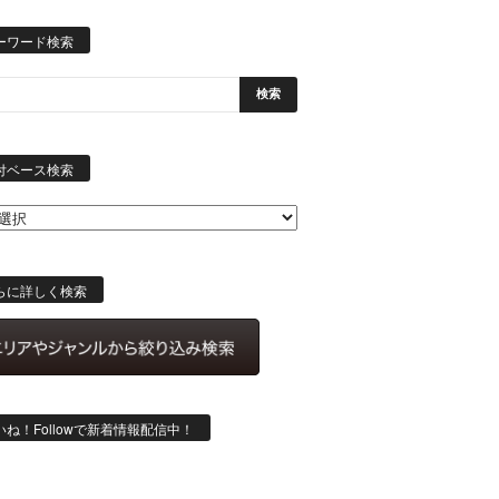
ーワード検索
日
付
付ベース検索
ベ
ー
ス
検
索
らに詳しく検索
いね！Followで新着情報配信中！