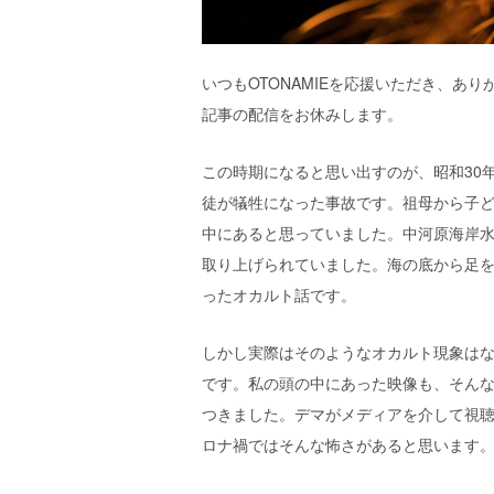
エ
）
いつもOTONAMIEを応援いただき、あり
記事の配信をお休みします。
この時期になると思い出すのが、昭和30
徒が犠牲になった事故です。祖母から子
中にあると思っていました。中河原海岸
取り上げられていました。海の底から足
ったオカルト話です。
しかし実際はそのようなオカルト現象は
です。私の頭の中にあった映像も、そん
つきました。デマがメディアを介して視
ロナ禍ではそんな怖さがあると思います