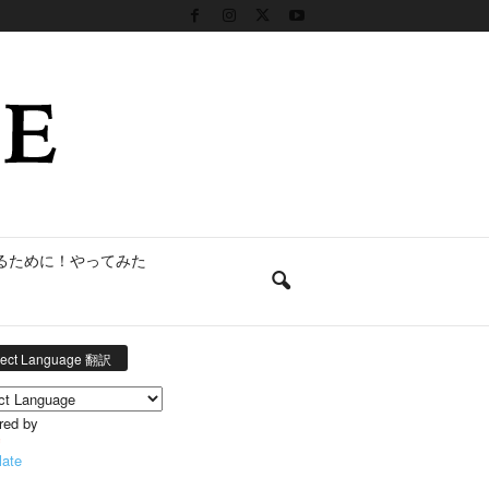
るために！やってみた
lect Language 翻訳
red by
late