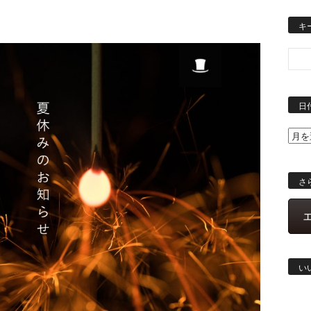
キ
日
さ
い