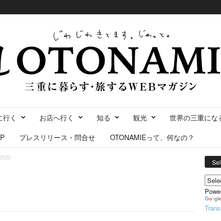
に行く
お店へ行く
知る
観光
世界の三重にな
P
プレスリリース・問合せ
OTONAMIEって、何なの？
020
Se
Powe
Trans