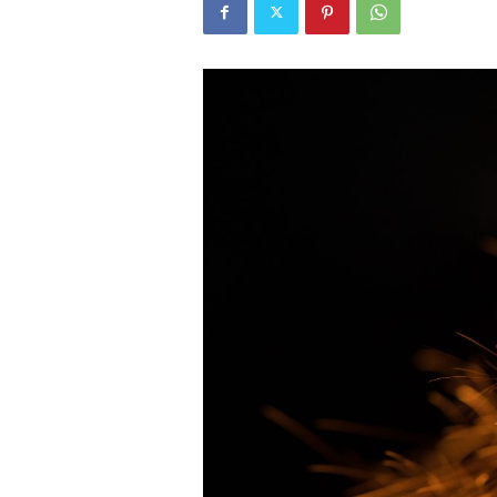
W
E
B
マ
ガ
ジ
ン
-
O
T
O
N
A
M
I
E
（
オ
ト
ナ
ミ