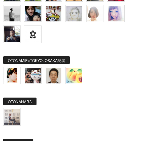
OTONAMIE×TOKYO×OSAKA記者
OTONANARA