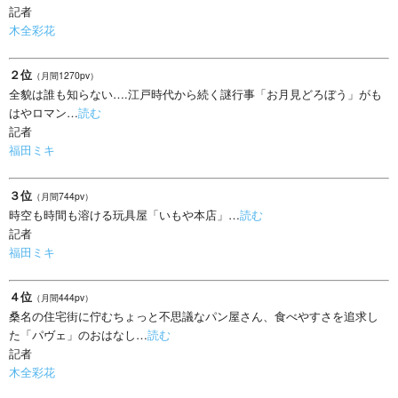
記者
木全彩花
２位
（月間1270pv）
全貌は誰も知らない….江戸時代から続く謎行事「お月見どろぼう」がも
はやロマン…
読む
記者
福田ミキ
３位
（月間744pv）
時空も時間も溶ける玩具屋「いもや本店」…
読む
記者
福田ミキ
４位
（月間444pv）
桑名の住宅街に佇むちょっと不思議なパン屋さん、食べやすさを追求し
た「パヴェ」のおはなし…
読む
記者
木全彩花