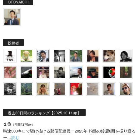
OTONAICHI
投稿者
過去30日間のランキング【2025.10.11up】
１位
（月間4270pv）
時速300キロで駆け抜ける郵便配達員ー2025年 灼熱の鈴鹿8耐を振り返る
ー…
読む