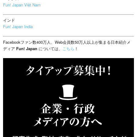
Fun! Japan Việt Nam
インド
Fun! Japan India
Facebookファン数400万人、Web会員数50万人以上が集まる日本紹介メ
ディア
Fun! Japan
については、
こちら
！