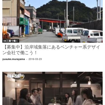
06三重で働く
【募集中】沿岸域集落にあるベンチャー系デザイ
ン会社で働こう！
2016-03-23
yusuke.murayama
-