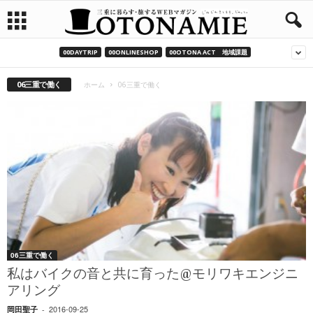
00DAYTRIP
00ONLINESHOP
00OTONA ACT 地域課題
06三重で働く
ホーム
06三重で働く
06三重で働く
私はバイクの音と共に育った@モリワキエンジニ
アリング
2016-09-25
岡田聖子
-