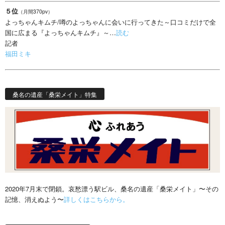
５位
（月間370pv）
よっちゃんキムチ/噂のよっちゃんに会いに行ってきた～口コミだけで全
国に広まる『よっちゃんキムチ』～…
読む
記者
福田ミキ
桑名の遺産「桑栄メイト」特集
2020年7月末で閉鎖。哀愁漂う駅ビル、桑名の遺産「桑栄メイト」〜その
記憶、消えぬよう〜
詳しくはこちらから。