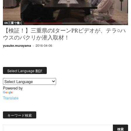
06三重で働く
【検証！】三重県のIターンPRビデオが、テラ○ハ
ウスのパクリか潜入取材！
2016-04-06
yusuke.murayama
-
Select Language 翻訳
Powered by
Translate
キーワード検索