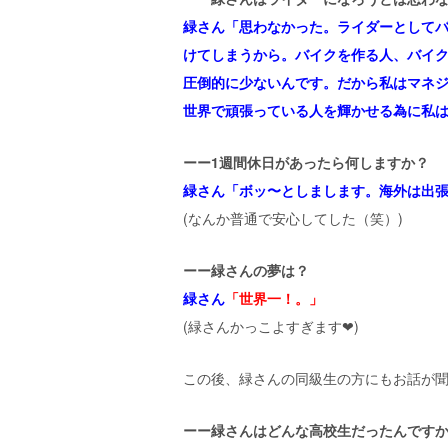
緑さん「
思わなかった。ライダーとして
けてしまうから。バイクを作る人、バイ
圧倒的に少ないんです。だから私はマネ
世界で頑張っている人を輝かせる為に私
ーー1週間休日があったら何しますか？
緑さん「
ボッ〜としまします。海外は出
(なんか普通で安心してした（笑）)
ーー緑さんの夢は？
緑さん
「
世界一！。」
(緑さんかっこよすぎます❤︎)
この後、緑さんの同級生の方にもお話が
ーー緑さんはどんな高校生だったんです