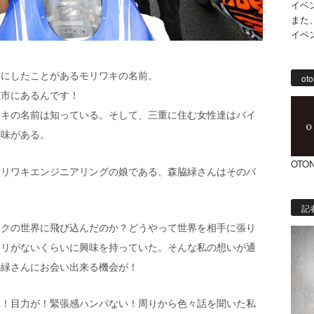
イベ
また
イベ
耳にしたことがあるモリワキの名前。
oto
鹿市にあるんです！
ワキの名前は知っている。そして、三重に住む女性達はバイ
興味がある。
OTON
モリワキエンジニアリングの娘である、森脇緑さんはそのバ
記
イクの世界に飛び込んだのか？どうやって世界を相手に張り
キリがないくらいに興味を持っていた。そんな私の想いが通
脇緑さんにお会い出来る機会が！
い！目力が！緊張感ハンパない！周りから色々話を聞いた私