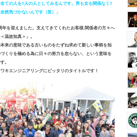
全ての人を1人の人としてみるんです。男も女も関係なく1
人全然気づかないんです（笑）」
0周年を迎えました。支えてきてくれたお客様.関係者の方々へ
祭＜温故知真＞」。
の本来の意味である古いものをたずね求めて新しい事柄を知
物づくりを極める為に日々の努力を怠らない、という意味を
です。
リワキエンジニアリングにピッタリのタイトルです！