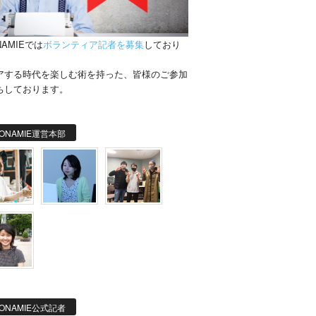
NAMIEでは
ボランティア記者を募集
しており
。
アする時代を楽しむ術を持った、皆様のご参加
ちしております。
ONAMIE運営本部
ONAMIE公式記者