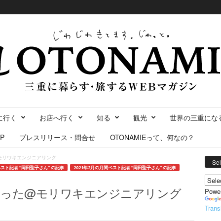
に行く
お店へ行く
知る
観光
世界の三重にな
P
プレスリリース・問合せ
OTONAMIEって、何なの？
モリワキエンジニアリング
Se
スト記者 ”岡田聖子さん” の記事
2021年2月の月間ベスト記者 ”岡田聖子さん” の記事
育った@モリワキエンジニアリング
Powe
Trans