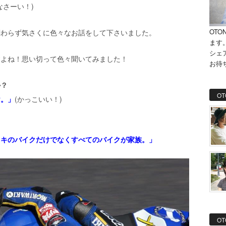
なさーい！)
OTO
関わらず気さくに色々なお話をして下さいました。
ます
シェ
すよね！思い切って色々聞いてみました！
お待
か？
OT
け。」
(かっこいい！)
ワキのバイクだけでなくすべてのバイクが家族。」
OT