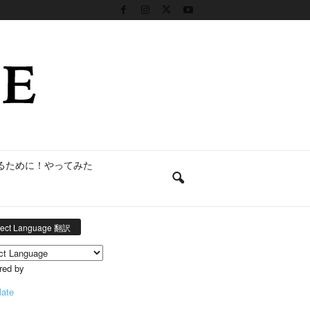
るために！やってみた
lect Language 翻訳
red by
late