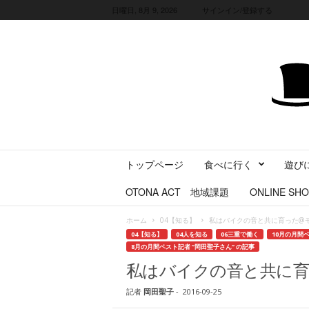
日曜日, 8月 9, 2026
サインイン/登録する
三
トップページ
食べに行く
遊び
重
県
OTONA ACT 地域課題
ONLINE SHO
に
暮
ホーム
04【知る】
私はバイクの音と共に育った@
ら
04【知る】
04人を知る
06三重で働く
10月の月間ベ
す
8月の月間ベスト記者 ”岡田聖子さん” の記事
・
私はバイクの音と共に
旅
す
記者
岡田聖子
-
2016-09-25
る