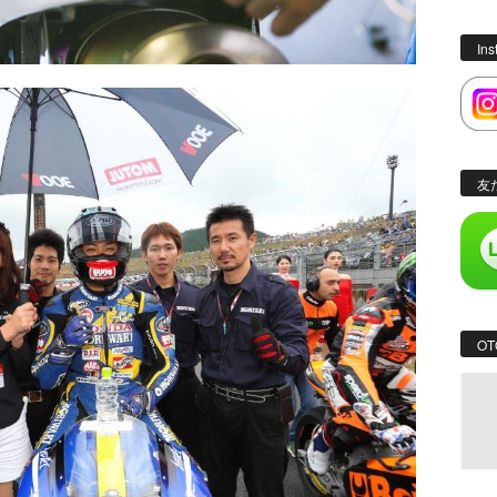
In
友
OT