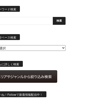
ーワード検索
日
付
付ベース検索
ベ
ー
ス
検
索
らに詳しく検索
いね！Followで新着情報配信中！