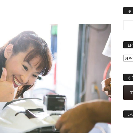
キ
日
さ
い