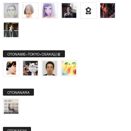
OTONAMIE×TOKYO×OSAKA記者
OTONANARA
OTONAICHI