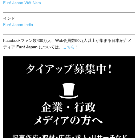
Fun! Japan Việt Nam
インド
Fun! Japan India
Facebookファン数400万人、Web会員数50万人以上が集まる日本紹介メ
ディア
Fun! Japan
については、
こちら
！