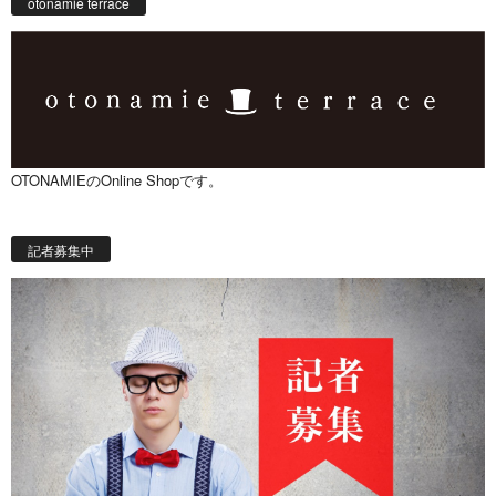
otonamie terrace
OTONAMIEのOnline Shopです。
記者募集中