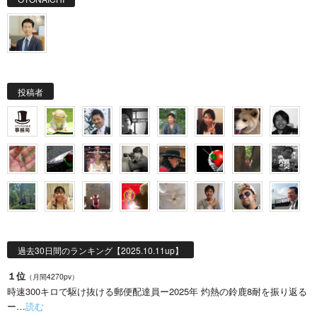
投稿者
過去30日間のランキング【2025.10.11up】
１位
（月間4270pv）
時速300キロで駆け抜ける郵便配達員ー2025年 灼熱の鈴鹿8耐を振り返る
ー…
読む