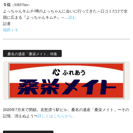
５位
（月間370pv）
よっちゃんキムチ/噂のよっちゃんに会いに行ってきた～口コミだけで全
国に広まる『よっちゃんキムチ』～…
読む
記者
福田ミキ
桑名の遺産「桑栄メイト」特集
2020年7月末で閉鎖。哀愁漂う駅ビル、桑名の遺産「桑栄メイト」〜その
記憶、消えぬよう〜
詳しくはこちらから。