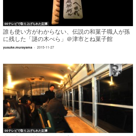
00テレビで取り上げられた記事
誰も使い方がわからない、伝説の和菓子職人が孫
に残した「謎の木べら」＠津市とね菓子館
2015-11-27
yusuke.murayama
-
00テレビで取り上げられた記事