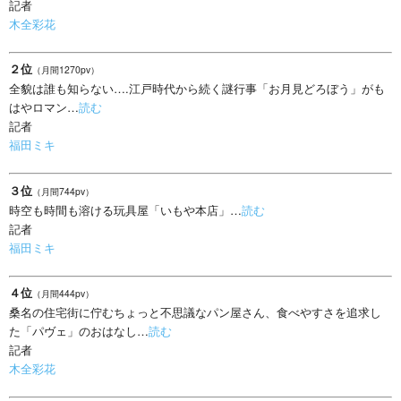
記者
木全彩花
２位
（月間1270pv）
全貌は誰も知らない….江戸時代から続く謎行事「お月見どろぼう」がも
はやロマン…
読む
記者
福田ミキ
３位
（月間744pv）
時空も時間も溶ける玩具屋「いもや本店」…
読む
記者
福田ミキ
４位
（月間444pv）
桑名の住宅街に佇むちょっと不思議なパン屋さん、食べやすさを追求し
た「パヴェ」のおはなし…
読む
記者
木全彩花