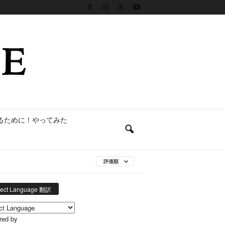
るために！やってみた
評価順
lect Language 翻訳
red by