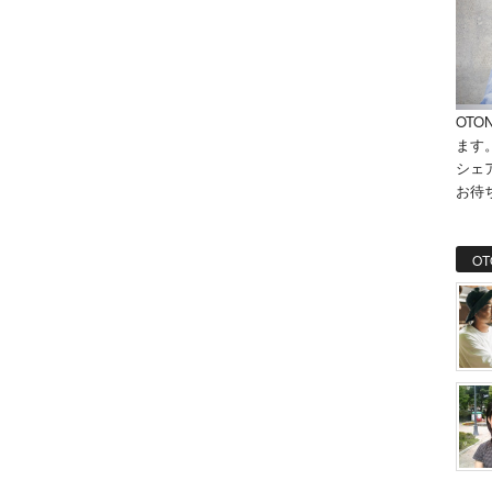
OTO
ます
シェ
お待
OT