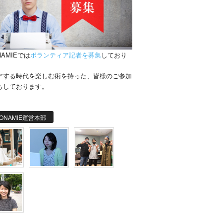
NAMIEでは
ボランティア記者を募集
しており
。
アする時代を楽しむ術を持った、皆様のご参加
ちしております。
ONAMIE運営本部