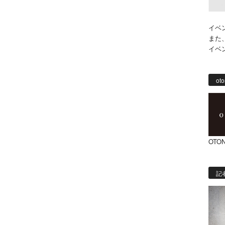
イベ
また
イベ
oto
OTON
記