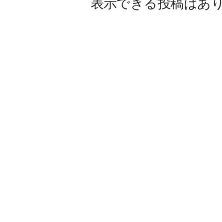
表示できる投稿はあ
W
E
B
マ
ガ
ジ
ン
-
O
T
O
N
A
M
I
E
（
オ
ト
ナ
ミ