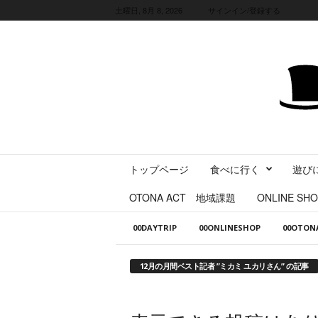
土曜日, 8月 8, 2026
サインイン/登録する
三
トップページ
食べに行く
遊び
重
県
OTONA ACT 地域課題
ONLINE SHO
に
暮
00DAYTRIP
00ONLINESHOP
00OTO
ら
す
・
12月の月間ベスト記者 ”ミカミ ユカリさん” の記事
旅
す
る