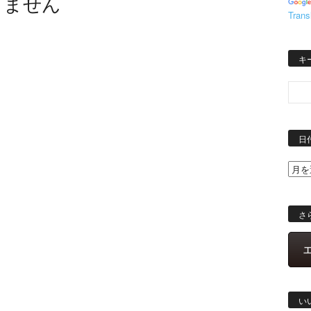
りません
Trans
キ
日
さ
い