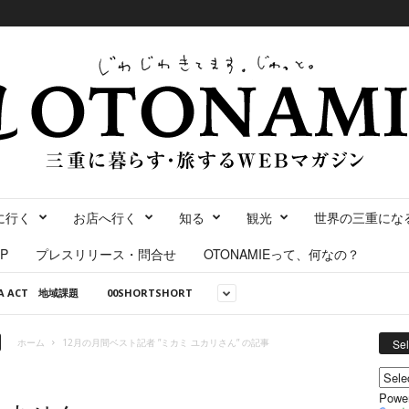
に行く
お店へ行く
知る
観光
世界の三重にな
P
プレスリリース・問合せ
OTONAMIEって、何なの？
NA ACT 地域課題
00SHORTSHORT
ホーム
12月の月間ベスト記者 ”ミカミ ユカリさん” の記事
Se
Powe