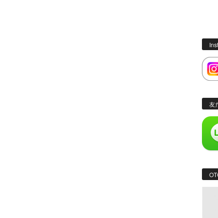
In
友
OT