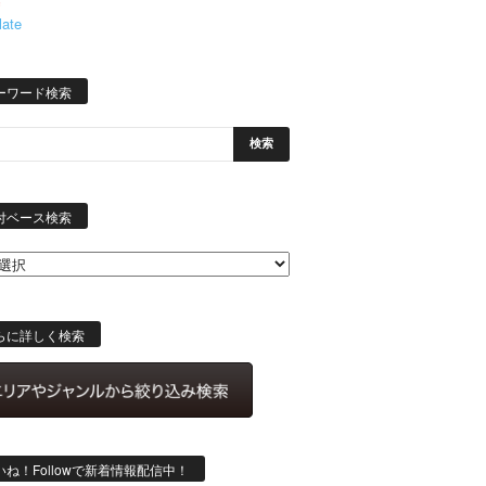
late
ーワード検索
日
付
付ベース検索
ベ
ー
ス
検
索
らに詳しく検索
いね！Followで新着情報配信中！